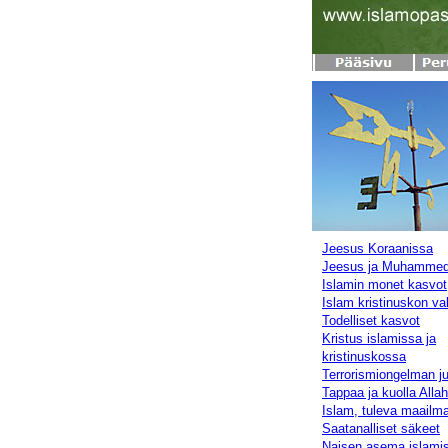
Jeesus Koraanissa
Jeesus ja Muhamme
Islamin monet kasvot
Islam kristinuskon va
Todelliset kasvot
Kristus islamissa ja
kristinuskossa
Terrorismiongelman ju
Tappaa ja kuolla Alla
Islam, tuleva maailm
Saatanalliset säkeet
Naisen asema islami