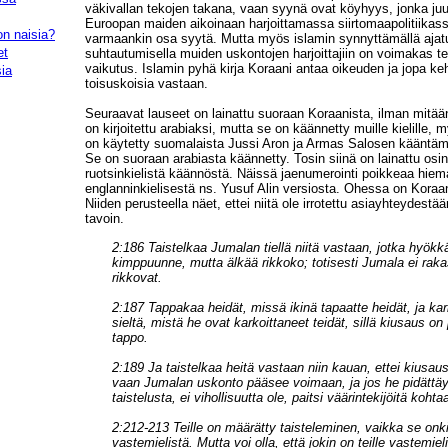
väkivallan tekojen takana, vaan syynä ovat köyhyys, jonka juu
Euroopan maiden aikoinaan harjoittamassa siirtomaapolitiika
on naisia?
varmaankin osa syytä. Mutta myös islamin synnyttämällä ajatu
et
suhtautumisella muiden uskontojen harjoittajiin on voimakas te
vaikutus. Islamin pyhä kirja Koraani antaa oikeuden ja jopa keh
ia
toisuskoisia vastaan.
Seuraavat lauseet on lainattu suoraan Koraanista, ilman mitää
on kirjoitettu arabiaksi, mutta se on käännetty muille kielille
on käytetty suomalaista Jussi Aron ja Armas Salosen kääntäm
Se on suoraan arabiasta käännetty. Tosin siinä on lainattu osin
ruotsinkielistä käännöstä. Näissä jaenumerointi poikkeaa hie
englanninkielisestä ns. Yusuf Alin versiosta. Ohessa on Koraan
Niiden perusteella näet, ettei niitä ole irrotettu asiayhteydestä
tavoin.
2:186 Taistelkaa Jumalan tiellä niitä vastaan, jotka hyökk
kimppuunne, mutta älkää rikkoko; totisesti Jumala ei rakas
rikkovat.
2:187 Tappakaa heidät, missä ikinä tapaatte heidät, ja kar
sieltä, mistä he ovat karkoittaneet teidät, sillä kiusaus o
tappo.
2:189 Ja taistelkaa heitä vastaan niin kauan, ettei kiusau
vaan Jumalan uskonto pääsee voimaan, ja jos he pidättäy
taistelusta, ei vihollisuutta ole, paitsi väärintekijöitä kohta
2:212-213 Teille on määrätty taisteleminen, vaikka se onkin
vastemielistä. Mutta voi olla, että jokin on teille vastemiel