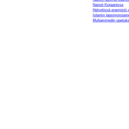
Naiset Koraanissa
Helvetissä enemistö 
Islamin lapsimorsiam
Muhammedin opetuks