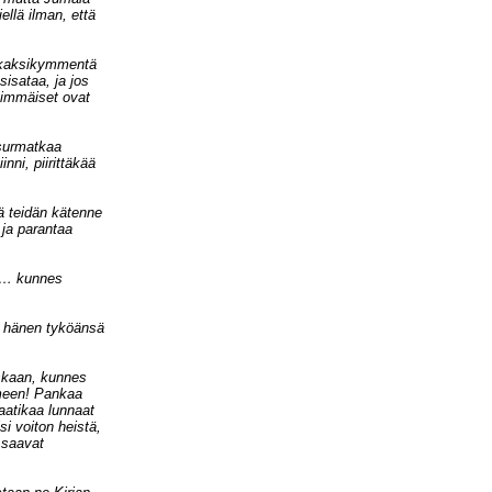
llä ilman, että
n kaksikymmentä
sisataa, ja jos
lkimmäiset ovat
 surmatkaa
nni, piirittäkää
ä teidän kätenne
 ja parantaa
n … kunnes
 hänen tyköänsä
iskaan, kunnes
meen! Pankaa
vaatikaa lunnaat
si voiton heistä,
 saavat