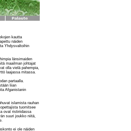
ekojen kautta
tapettu näiden
sta Yhdysvaltoihin
ahimpia länsimaiden
itä maailman johtajat
ivat olla vielä pahempia,
ttö laajassa mitassa.
odan partaalla.
tään liian
ta Afganistanin
uhuvat islamista rauhan
 opettajista tuomitsee
 ovat ristiriidassa
än suuri joukko niitä,
e.
uskonto ei ole näiden