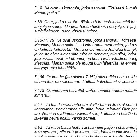
5:19 Ne ovat uskottomia, jotka sanovat: ”Totisesti Jumal
Marian poika.”
5:56 Oi te, jotka uskotte, älkää ottako juutalaisia eikä kris
suojelijoiksenne! He ovat toinen toistensa suojelijoita, ja j
suojelijakseen, tulee yhdeksi heistä.
5:76-77, 79 Ne ovat uskottomia, jotka sanovat: ”Totisest
Messias, Marian poika.” … Uskottomia ovat nekin, jotka 
on kolmas kolmesta.” Mutta ei ole muuta Jumalaa kuin yk
ja jos he eivät luovu siitä mitä he sanovat, niin niitä, jotk
joukossaan ovat uskottomia, on kohtaava tuskallinen ran
Messias, Marian poika ole muuta kuin lähettiläs, ja ennen 
siirtynyt pois lähettiläitä.
7:166 Ja kun he (juutalaiset 7:159) olivat rikkoneet ne kiell
oli annettu, me sanoimme: ”Tulkaa halveksituiksi apinoiksi
7:178 Olemmehan helvettiä varten luoneet suuren määrän
ihmisiä…
8:12 Ja kun Herrasi antoi enkeleille tämän ilmoituksen: ”
kanssanne; vahvistakaa siis niitä, jotka uskovat! Olen p
uskottomien sydämeen vavistuksen; katkaiskaa heidän ka
iskekää heiltä poikki kaikki sormet!”
8:62 Ja varustakaa heitä vastaan niin paljon sotavoimia 
kuin pystytte, niin että pelotatte sillä Jumalan vihollisen ja
vihollisenne sekä muita heidän lisäkseen, joita ette tunn