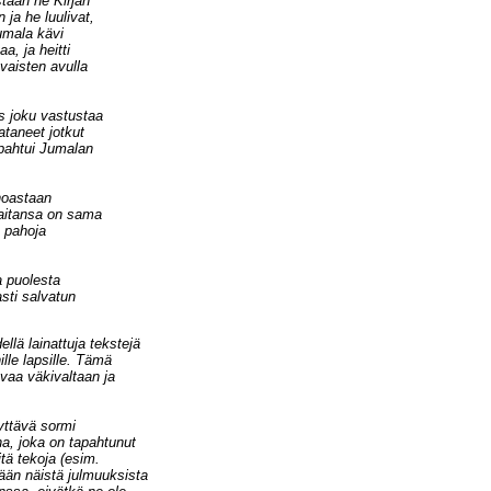
taan ne Kirjan
 ja he luulivat,
umala kävi
a, ja heitti
vaisten avulla
s joku vastustaa
taneet jotkut
apahtui Jumalan
noastaan
laitansa on sama
 pahoja
a puolesta
asti salvatun
ä lainattuja tekstejä
ille lapsille. Tämä
svaa väkivaltaan ja
yttävä sormi
ha, joka on tapahtunut
tä tekoja (esim.
ikään näistä julmuuksista