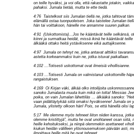
on teille hyväksi, ja voi olla, että rakastatte jotakin, vaikka
pahaksi. Jumala tietää, mutta te ette tiedä.
4:76 Taistelkoot siis Jumalan tiellä ne, jotka tahtovat täm
elämällä ostaa tuonpuoleisen. Joka taistelee Jumalan tiel
hän tai voittakoon, hänelle me annamme suuren palkan.
4:91 (Uskottomista)…Jos he kääntävät teille selkänsä, ot
kiinni ja surmatkaa heidät, missä ikinä he kääntävät teille
älkääkä ottako heitä ystäviksenne eikä auttajiksenne.
4:97 Jumala on tehnyt ne, jotka antavat alttiiksi tavaran
astetta korkeammaksi kuin ne, jotka istuvat paikallaan.
4:102 …Totisesti uskottomat ovat ilmeisiä vihollisianne.
4:103 …Totisesti Jumala on valmistanut uskottomille häpe
rangaistuksen.
4:169 Oi Kirjan väki, älkää olko intoilijoita uskonnossann
sanoko Jumalasta muuta kuin mikä on totta! Messias Jee
poika, on vain Jumalan lähettiläs … älkääkä sanoko: ”Hei
vaan pidättäytykää siitä omaksi hyväksenne! Jumala on y
Jumala, ylistetty olkoon hän! Pois, se että hänellä olisi la
5:17 Me olemme myös tehneet liiton niiden kanssa, jotka
olemme kristittyjä”, mutta he ovat unohtaneet osan siitä,
heille kehoitukseksi, ja niinpä olemmekin asettaneet vihol
kiukun heidän välilleen ylösnousemuksen päivään asti, m
ilmoittava heille mitä he ovat tehneet.