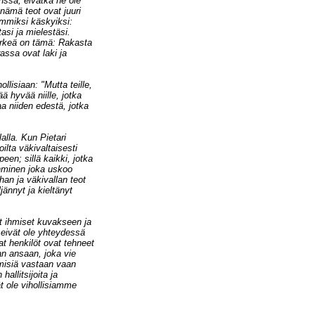
ssa, eivätkä ne ole
nämä teot ovat juuri
rimmiksi käskyiksi:
si ja mielestäsi.
ärkeä on tämä: Rakasta
assa ovat laki ja
lisiaan: "Mutta teille,
ä hyvää niille, jotka
kaa niiden edestä, jotka
alla. Kun Pietari
ilta väkivaltaisesti
een; sillä kaikki, jotka
ihminen joka uskoo
an ja väkivallan teot
jännyt ja kieltänyt
ut ihmiset kuvakseen ja
 eivät ole yhteydessä
vat henkilöt ovat tehneet
lan ansaan, joka vie
hmisiä vastaan vaan
allitsijoita ja
t ole vihollisiamme