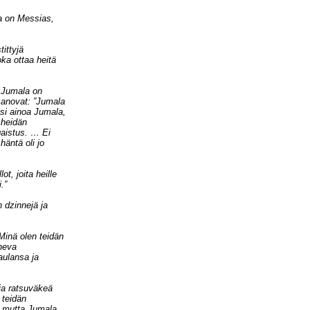
a on Messias,
tittyjä
oka ottaa heitä
i Jumala on
sanovat: ”Jumala
si ainoa Jumala,
a heidän
gaistus. … Ei
häntä oli jo
ot, joita heille
.”
 dzinnejä ja
Minä olen teidän
aneva
ulansa ja
ja ratsuväkeä
 teidän
e, mutta Jumala