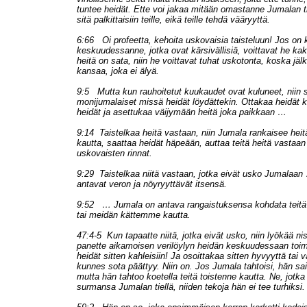
tuntee heidät. Ette voi jakaa mitään omastanne Jumalan tie
sitä palkittaisiin teille, eikä teille tehdä vääryyttä.
6:66 Oi profeetta, kehoita uskovaisia taisteluun! Jos o
keskuudessanne, jotka ovat kärsivällisiä, voittavat he kak
heitä on sata, niin he voittavat tuhat uskotonta, koska jä
kansaa, joka ei älyä.
9:5 Mutta kun rauhoitetut kuukaudet ovat kuluneet, niin
monijumalaiset missä heidät löydättekin. Ottakaa heidät kii
heidät ja asettukaa väijymään heitä joka paikkaan …
9:14 Taistelkaa heitä vastaan, niin Jumala rankaisee heit
kautta, saattaa heidät häpeään, auttaa teitä heitä vastaan
uskovaisten rinnat.
9:29 Taistelkaa niitä vastaan, jotka eivät usko Jumalaa
antavat veron ja nöyryyttävät itsensä.
9:52 … Jumala on antava rangaistuksensa kohdata teitä
tai meidän kättemme kautta.
47:4-5 Kun tapaatte niitä, jotka eivät usko, niin lyökää n
panette aikamoisen verilöylyn heidän keskuudessaan toi
heidät sitten kahleisiin! Ja osoittakaa sitten hyvyyttä tai 
kunnes sota päättyy. Niin on. Jos Jumala tahtoisi, hän sai
mutta hän tahtoo koetella teitä toistenne kautta. Ne, jotka
surmansa Jumalan tiellä, niiden tekoja hän ei tee turhiksi.