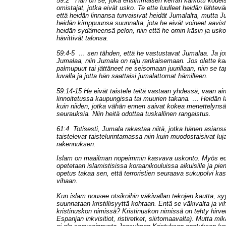
59:2 Hän on se, joka ensimmäisen kerran karkotti kodeis
omistajat, jotka eivät usko. Te ette luulleet heidän lähtevän
että heidän linnansa turvaisivat heidät Jumalalta, mutta J
heidän kimppuunsa suunnalta, jota he eivät voineet aavista
heidän sydämeensä pelon, niin että he omin käsin ja usko
hävittivät talonsa.
59:4-5 … sen tähden, että he vastustavat Jumalaa. Ja jo
Jumalaa, niin Jumala on raju rankaisemaan. Jos olette kaa
palmupuut tai jättäneet ne seisomaan juurillaan, niin se t
luvalla ja jotta hän saattaisi jumalattomat hämilleen.
59:14-15 He eivät taistele teitä vastaan yhdessä, vaan ai
linnoitetussa kaupungissa tai muurien takana. … Heidän 
kuin niiden, jotka vähän ennen saivat kokea menettelynsä
seurauksia. Niin heitä odottaa tuskallinen rangaistus.
61:4 Totisesti, Jumala rakastaa niitä, jotka hänen asians
taistelevat taistelurintamassa niin kuin muodostaisivat luj
rakennuksen.
Islam on maailman nopeimmin kasvava uskonto. Myös edell
opetetaan islamistisissa koraanikouluissa aikuisille ja pien
opetus takaa sen, että terroristien seuraava sukupolvi ka
vihaan.
Kun islam nousee otsikoihin väkivallan tekojen kautta, sy
suunnataan kristillisyyttä kohtaan. Entä se väkivalta ja vi
kristinuskon nimissä? Kristinuskon nimissä on tehty hirvei
Espanjan inkvisitiot, ristiretket, siirtomaavalta). Mutta m