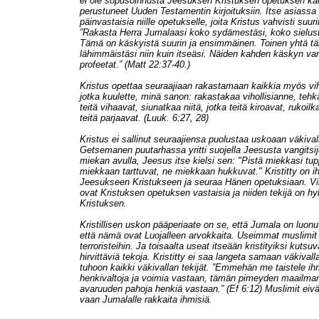
ei ole sopusoinnusta Jeesuksen Kristuksen opetuksen kan
perustuneet Uuden Testamentin kirjoituksiin. Itse asiassa 
päinvastaisia niille opetukselle, joita Kristus vahvisti suu
”Rakasta Herra Jumalaasi koko sydämestäsi, koko sielusta
Tämä on käskyistä suurin ja ensimmäinen. Toinen yhtä t
lähimmäistäsi niin kuin itseäsi. Näiden kahden käskyn var
profeetat.” (Matt 22:37-40.)
Kristus opettaa seuraajiaan rakastamaan kaikkia myös vihol
jotka kuulette, minä sanon: rakastakaa vihollisianne, tehkä
teitä vihaavat, siunatkaa niitä, jotka teitä kiroavat, rukoil
teitä parjaavat. (Luuk. 6:27, 28)
Kristus ei sallinut seuraajiensa puolustaa uskoaan väkivall
Getsemanen puutarhassa yritti suojella Jeesusta vangitsijo
miekan avulla, Jeesus itse kielsi sen: "Pistä miekkasi tupp
miekkaan tarttuvat, ne miekkaan hukkuvat." Kristitty on 
Jeesukseen Kristukseen ja seuraa Hänen opetuksiaan. Vih
ovat Kristuksen opetuksen vastaisia ja niiden tekijä on hyl
Kristuksen.
Kristillisen uskon pääperiaate on se, että Jumala on luon
että nämä ovat Luojalleen arvokkaita. Useimmat muslimit
terroristeihin. Ja toisaalta useat itseään kristityiksi kutsu
hirvittäviä tekoja. Kristitty ei saa langeta samaan väkival
tuhoon kaikki väkivallan tekijät. ”Emmehän me taistele i
henkivaltoja ja voimia vastaan, tämän pimeyden maailman h
avaruuden pahoja henkiä vastaan.” (Ef 6:12) Muslimit eivä
vaan Jumalalle rakkaita ihmisiä.