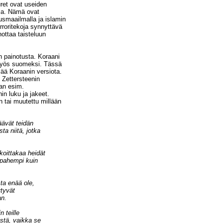
ret ovat useiden
ssa. Nämä ovat
smaailmalla ja islamin
rroritekoja synnyttävä
ottaa taisteluun
n painotusta. Koraani
, myös suomeksi. Tässä
ää Koraanin versiota.
 Zettersteenin
man esim.
in luku ja jakeet.
än tai muutettu millään
äävät teidän
ta niitä, jotka
koittakaa heidät
n pahempi kuin
sta enää ole,
tyvät
an.
 teille
istä, vaikka se