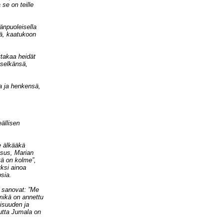
 se on teille
änpuoleisella
lä, kaatukoon
takaa heidät
 selkänsä,
sa ja henkensä,
ällisen
e älkääkä
sus, Marian
tä on kolme”,
ksi ainoa
psia.
 sanovat: ”Me
 mikä on annettu
lisuuden ja
utta Jumala on