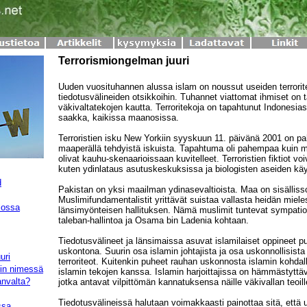
Terrorismiongelman juuri
Uuden vuosituhannen alussa islam on noussut useiden terrorit
tiedotusvälineiden otsikkoihin. Tuhannet viattomat ihmiset on 
väkivaltatekojen kautta. Terroritekoja on tapahtunut Indonesia
saakka, kaikissa maanosissa.
Terroristien isku New Yorkiin syyskuun 11. päivänä 2001 on p
maaperällä tehdyistä iskuista. Tapahtuma oli pahempaa kuin m
olivat kauhu-skenaarioissaan kuvitelleet. Terroristien fiktiot vo
kuten ydinlataus asutuskeskuksissa ja biologisten aseiden käy
d
Pakistan on yksi maailman ydinasevaltioista. Maa on sisälliss
Muslimifundamentalistit yrittävät suistaa vallasta heidän mieles
lossa
länsimyönteisen hallituksen. Nämä muslimit tuntevat sympatioi
taleban-hallintoa ja Osama bin Ladenia kohtaan.
Tiedotusvälineet ja länsimaissa asuvat islamilaiset oppineet p
uskontona. Suurin osa islamin johtajista ja osa uskonnollisista
uri
terroriteot. Kuitenkin puheet rauhan uskonnosta islamin kohdalla
hin nimessä
islamin tekojen kanssa. Islamin harjoittajissa on hämmästyttäv
anvalta?
jotka antavat vilpittömän kannatuksensa näille väkivallan teoill
Tiedotusvälineissä halutaan voimakkaasti painottaa sitä, että 
ssa