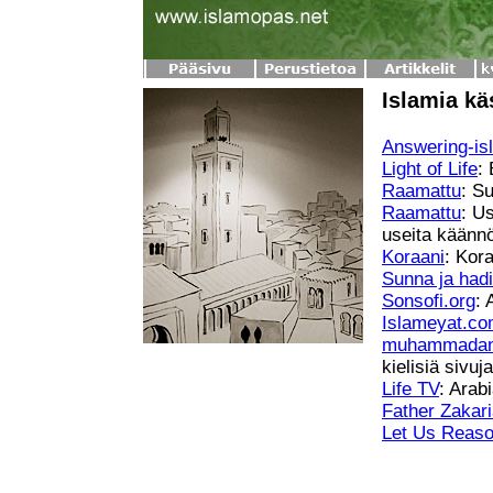
Islamia kä
Answering-is
Light of Life
:
Raamattu
: S
Raamattu
: Us
useita käänn
Koraani
: Kora
Sunna ja hadi
Sonsofi.org
: 
Islameyat.c
muhammadan
kielisiä sivuja
Life TV
: Arab
Father Zakar
Let Us Reas