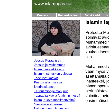
Islamin l
Profeetta Mu
solmivat avio
Muhammedin 
avioituessaan
kuukautisens
niin.
Jeesus Koraanissa
Jeesus ja Muhammed
Muhammed ei 
Islamin monet kasvot
vaan myös var
Islam kristinuskon valossa
asettamalla 
Todelliset kasvot
ihanteeksi, 
Kristus islamissa ja
hänen opetuks
kristinuskossa
perinnäistava
Terrorismiongelman juuri
valmiina avi
Tappaa ja kuolla Allahin nimessä
Islam, tuleva maailmanvalta?
ensimmäiset
Saatanalliset säkeet
Naisen asema islamissa