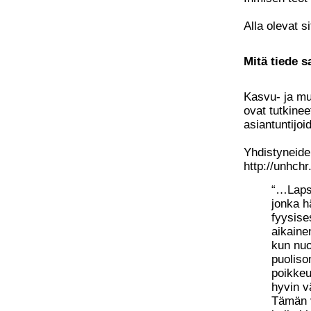
Alla olevat s
Mitä tiede 
Kasvu- ja mur
ovat tutkine
asiantuntijoid
Yhdistyneide
http://unhch
“…Lapsi
jonka h
fyysise
aikainen
kun nuo
puoliso
poikkeu
hyvin v
Tämän v