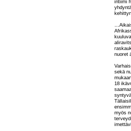
intiimi
yhdyntä
kehitt
…Aikais
Afrikas
kuuluva
aliravi
raskauk
nuoret 
Varhaise
sekä nuo
mukaan 
18 ikäv
saamaan
syntyvä
Tällais
ensimmä
myös nu
terveyde
imettävi