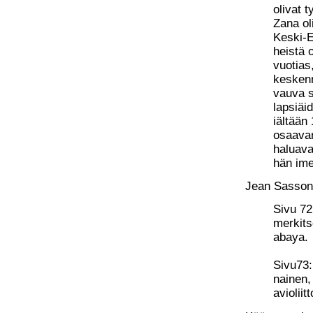
olivat t
Zana oli
Keski-E
heistä o
vuotias,
keskenm
vauva s
lapsiäi
iältään 
osaavan
haluava
hän ime
Jean Sassoni
Sivu 72
merkits
abaya.
Sivu73:
nainen,
avioliit