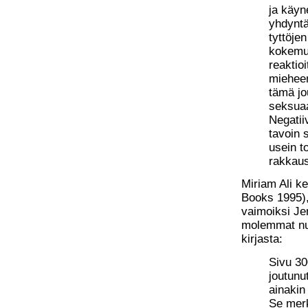
ja käyne
yhdyntä
tyttöje
kokemuks
reaktioi
mieheen
tämä jo
seksua
Negatiiv
tavoin 
usein to
rakkaus
Miriam Ali ke
Books 1995), 
vaimoiksi Je
molemmat nuor
kirjasta:
Sivu 300
joutunu
ainakin 
Se merk