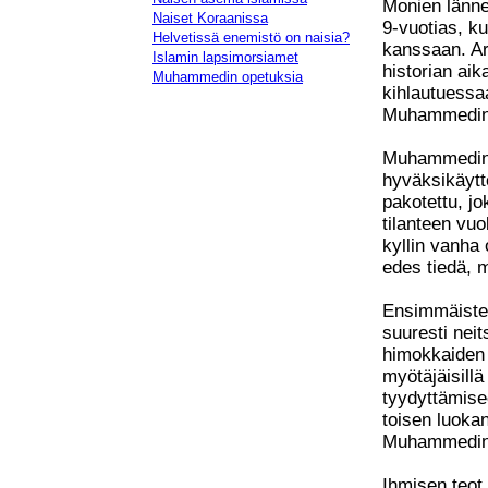
Monien länne
Naiset Koraanissa
9-vuotias, k
Helvetissä enemistö on naisia?
kanssaan. Ar
Islamin lapsimorsiamet
historian aik
Muhammedin opetuksia
kihlautuessa
Muhammedin
Muhammedin s
hyväksikäytt
pakotettu, jo
tilanteen vu
kyllin vanha 
edes tiedä, m
Ensimmäisten
suuresti neit
himokkaiden 
myötäjäisillä
tyydyttämise
toisen luokan
Muhammedin
Ihmisen teot