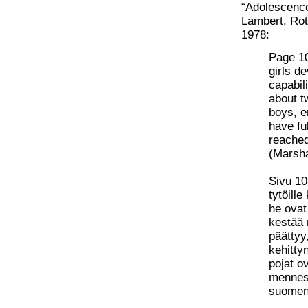
“Adolescence-
Lambert, Rot
1978:
Page 106
girls d
capabil
about t
boys, e
have fu
reached
(Marsha
Sivu 10
tytöill
he ovat
kestää 
päättyy
kehitty
pojat o
menness
suomen