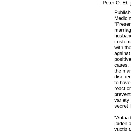
Peter O. Ebi
Publish
Medicin
“Presen
marriag
husband
customs
with th
against 
positiv
cases, 
the man
disorien
to have
reactio
prevent
variety
secret l
“Antaa 
joiden a
vuotiai