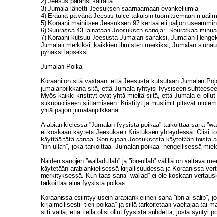
2) Jeesus paransi sairaita
3) Jumala lähetti Jeesuksen saarnaamaan evankeliumia
4) Eräänä päivänä Jeesus tulee takaisin tuomitsemaan maail
5) Koraani mainitsee Jeesuksen 97 kertaa eli paljon useamm
6) Suurassa 43 lainataan Jeesuksen sanoja: ”Seuratkaa minua”
7) Koraani kutsuu Jeesusta Jumalan sanaksi, Jumalan Hengek
Jumalan merkiksi, kaikkien ihmisten merkiksi, Jumalan siunau
pyhäksi lapseksi.
Jumalan Poika
Koraani on sitä vastaan, että Jeesusta kutsutaan Jumalan Poja
jumalanpilkkana sitä, että Jumala ryhtyisi fyysiseen suhteeseen 
Myös kaikki kristityt ovat yhtä mieltä siitä, että Jumala ei ollut
sukupuoliseen siittämiseen. Kristityt ja muslimit pitävät molem
yhtä paljon jumalanpilkkana.
Arabian kielessä ”Jumalan fyysistä poikaa” tarkoittaa sana ”wa
ei koskaan käytetä Jeesuksen Kristuksen yhteydessä. Olisi to
käyttää tätä sanaa. Sen sijaan Jeesuksesta käytetään toista a
”ibn-ullah”, joka tarkoittaa ”Jumalan poikaa” hengellisessä miel
Näiden sanojen ”walladullah” ja ”ibn-ullah” välillä on valtava me
käytetään arabiankielisessä kirjallisuudessa ja Koraanissa ver
merkityksessä. Kun taas sana ”wallad” ei ole koskaan vertaus
tarkoittaa aina fyysistä poikaa.
Koraanissa esiintyy usein arabiankielinen sana ”ibn al-salib”, jo
kirjaimellisesti ”tien poikaa” ja sillä tarkoitetaan vaeltajaa tai 
silti väitä, että tiellä olisi ollut fyysistä suhdetta, josta syntyi 