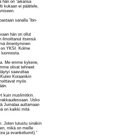
ä hän on ”aikansa
ti kukaan ei päättele,
tämiseen.
oastaan sanalla ”ibn-
vaan hän on ollut
ilmoittanut itsensä
ämä ilmentyminen
la on YKSI. Kolme
 luonnosta.
ena. Me emme kykene,
mme olivat tehneet
äytyi saavuttaa
Kuten Koraanikin
lmoittavat myös
ään.
yt kuin muslimitkin.
a rakkaudessaan. Usko
ydä Jumalaa auttamaan
ä on kaikki mitä
 Joten tutustu sinäkin
en, mikä on meille
ora ja evankeliumit).”