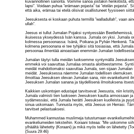
kuvainnollinen sanonta. Voimme sanoa jostakin henkilöstä, ett
lapsi”. Voidaan puhua ”erämaan pojasta” tai ”etelän pojasta”. Sil
että aika, erämaa tai etelä olisivat osallistuneet fyysiseen siit
Jeesuksesta ei koskaan puhuta termillä ”walladullah”, vaan ain
ullah”.
Jeesus ei tullut Jumalan Pojaksi syntyessään Beetlehemissä, 
ikuisessa ykseydessä Isän kanssa. Jumala on yksi. Jumala on 
kolmessa persoonassa: Isänä, Poikana ja Pyhän Henkenä. T
kolmena persoonana ei tee tyhjäksi sitä tosiasiaa, että Juma
persoonaa ilmentää ainoastaan enemmän Jumalan todellisesta
Jumalan täytyi tulla meidän luoksemme syntymällä Jeesuks
emmekä voi saavuttaa Jumalaa omasta aloitteestamme. Synti
meidät mahdottomaksi saavuttaa Jumala, sen sijaan Jumalan t
meidät. Jeesuksessa näemme Jumalan todellisen olemuksen. 
ilmoittaa Jeesuksen olevan Jumalan sana, niin evankeliumit i
Jeesuksen Jumalan sanana ja täydellisenä ilmoituksena itsest
Kaikkien uskontojen edustajat tarvitsevat Jeesusta, niin kristit
Jumala valmisti tien luokseen Jeesuksen kautta armossaan j
sydämessäsi, että Jumala herätti Jeesuksen kuolleista ja py
sinua uskomaan. Tunnusta myös, että Jeesus on Herrasi. Täm
tarvitset pelastuaksesi.
Muhammed kannustaa muslimeja tutustumaan evankeliumeihin.
evankeliumeiden teksteihin. Koraani toteaa: ”Me uskomme siih
ylhäältä lähetetty (Koraani) ja mikä myös teille on lähetetty (To
(Suura 29:46)