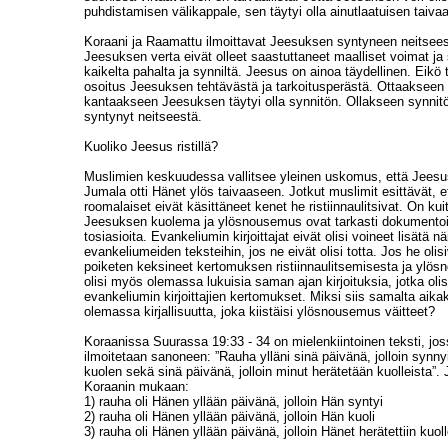
puhdistamisen välikappale, sen täytyi olla ainutlaatuisen taivaal
Koraani ja Raamattu ilmoittavat Jeesuksen syntyneen neitsees
Jeesuksen verta eivät olleet saastuttaneet maalliset voimat ja
kaikelta pahalta ja synniltä. Jeesus on ainoa täydellinen. Eik
osoitus Jeesuksen tehtävästä ja tarkoitusperästä. Ottaakseen
kantaakseen Jeesuksen täytyi olla synnitön. Ollakseen synnitö
syntynyt neitseestä.
Kuoliko Jeesus ristillä?
Muslimien keskuudessa vallitsee yleinen uskomus, että Jeesus e
Jumala otti Hänet ylös taivaaseen. Jotkut muslimit esittävät, ett
roomalaiset eivät käsittäneet kenet he ristiinnaulitsivat. On ku
Jeesuksen kuolema ja ylösnousemus ovat tarkasti dokumentoituj
tosiasioita. Evankeliumin kirjoittajat eivät olisi voineet lisätä n
evankeliumeiden teksteihin, jos ne eivät olisi totta. Jos he olis
poiketen keksineet kertomuksen ristiinnaulitsemisesta ja ylös
olisi myös olemassa lukuisia saman ajan kirjoituksia, jotka olis
evankeliumin kirjoittajien kertomukset. Miksi siis samalta aikak
olemassa kirjallisuutta, joka kiistäisi ylösnousemus väitteet?
Koraanissa Suurassa 19:33 - 34 on mielenkiintoinen teksti, j
ilmoitetaan sanoneen: ”Rauha ylläni sinä päivänä, jolloin synnyi
kuolen sekä sinä päivänä, jolloin minut herätetään kuolleista”.
Koraanin mukaan:
1) rauha oli Hänen yllään päivänä, jolloin Hän syntyi
2) rauha oli Hänen yllään päivänä, jolloin Hän kuoli
3) rauha oli Hänen yllään päivänä, jolloin Hänet herätettiin kuoll