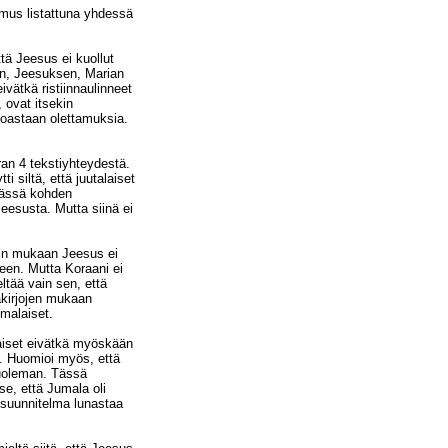
mus listattuna yhdessä
tä Jeesus ei kuollut
aan, Jeesuksen, Marian
ivätkä ristiinnaulinneet
, ovat itsekin
inoastaan olettamuksia.
ran 4 tekstiyhteydestä.
i siltä, että juutalaiset
 Tässä kohden
Jeesusta. Mutta siinä ei
nin mukaan Jeesus ei
seen. Mutta Koraani ei
ltää vain sen, että
akirjojen mukaan
omalaiset.
alaiset eivätkä myöskään
t. Huomioi myös, että
uoleman. Tässä
se, että Jumala oli
suunnitelma lunastaa