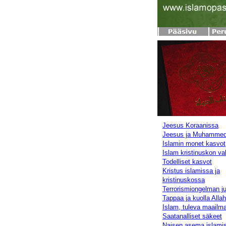
Jeesus Koraanissa
Jeesus ja Muhamme
Islamin monet kasvot
Islam kristinuskon va
Todelliset kasvot
Kristus islamissa ja
kristinuskossa
Terrorismiongelman ju
Tappaa ja kuolla Alla
Islam, tuleva maailm
Saatanalliset säkeet
Naisen asema islami