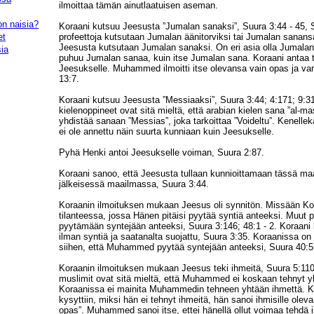
ilmoittaa tämän ainutlaatuisen aseman.
on naisia?
Koraani kutsuu Jeesusta ”Jumalan sanaksi”, Suura 3:44 - 45, 
et
profeettoja kutsutaan Jumalan äänitorviksi tai Jumalan sanansa
Jeesusta kutsutaan Jumalan sanaksi. On eri asia olla Jumalan
ia
puhuu Jumalan sanaa, kuin itse Jumalan sana. Koraani antaa
Jeesukselle. Muhammed ilmoitti itse olevansa vain opas ja varo
13:7.
Koraani kutsuu Jeesusta ”Messiaaksi”, Suura 3:44; 4:171; 9:3
kielenoppineet ovat sitä mieltä, että arabian kielen sana ”al-m
yhdistää sanaan ”Messias”, joka tarkoittaa ”Voideltu”. Kenellek
ei ole annettu näin suurta kunniaan kuin Jeesukselle.
Pyhä Henki antoi Jeesukselle voiman, Suura 2:87.
Koraani sanoo, että Jeesusta tullaan kunnioittamaan tässä ma
jälkeisessä maailmassa, Suura 3:44.
Koraanin ilmoituksen mukaan Jeesus oli synnitön. Missään Ko
tilanteessa, jossa Hänen pitäisi pyytää syntiä anteeksi. Muut p
pyytämään syntejään anteeksi, Suura 3:146; 48:1 - 2. Koraani 
ilman syntiä ja saatanalta suojattu, Suura 3:35. Koraanissa on 
siihen, että Muhammed pyytää syntejään anteeksi, Suura 40:5
Koraanin ilmoituksen mukaan Jeesus teki ihmeitä, Suura 5:11
muslimit ovat sitä mieltä, että Muhammed ei koskaan tehnyt y
Koraanissa ei mainita Muhammedin tehneen yhtään ihmettä.
kysyttiin, miksi hän ei tehnyt ihmeitä, hän sanoi ihmisille oleva
opas”. Muhammed sanoi itse, ettei hänellä ollut voimaa tehdä 