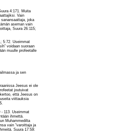
Suura 4:171. Muita
attajiksi. Vain
 sanansaattaja, joka
 tämän aseman vain
ittaja, Suura 26:115;
1; 5:72. Useimmat
asih” voidaan suoraan
ään muulle profeetalle
ailmassa ja sen
raanissa Jeesus ei ole
rofeetat joutuivat
kertoo, että Jeesus on
useita viittauksia
5.
0 - 113. Useimmat
htään ihmettä.
 Kun Muhammedilta
nsa vain ”varoittaja ja
ihmeitä, Suura 17:59;