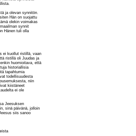
lista.
tä ja olevan synnitön.
 siten Hän on suojattu
ö tämä olekin voimakas
 maailman synnit
n Hänen tuli olla
i kuollut ristillä, vaan
ä ristillä oli Juudas ja
itenkin huomioitava, että
a historiallisia
äitä tapahtumia
ivat todellisuudesta
nousemuksesta, niin
ivat kiistäneet
audelta ei ole
ossa Jeesuksen
n, sinä päivänä, jolloin
 Jeesus siis sanoo
eista