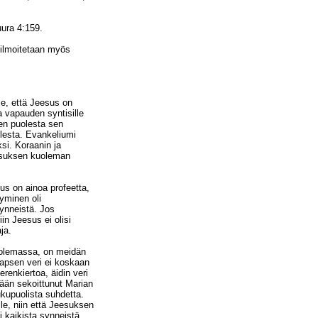
uura 4:159.
 ilmoitetaan myös
e, että Jeesus on
a vapauden syntisille
sen puolesta sen
lesta. Evankeliumi
ksi. Koraanin ja
esuksen kuoleman
s on ainoa profeetta,
tyminen oli
ynneistä. Jos
iin Jeesus ei olisi
ja.
kuolemassa, on meidän
lapsen veri ei koskaan
erenkiertoa, äidin veri
ään sekoittunut Marian
kupuolista suhdetta.
le, niin että Jeesuksen
i kaikista synneistä