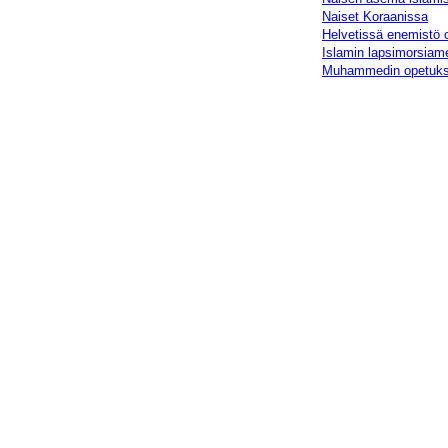
Naiset Koraanissa
Helvetissä enemistö 
Islamin lapsimorsiam
Muhammedin opetuks