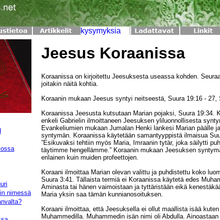
Jeesus Koraanissa
Koraanissa on kirjoitettu Jeesuksesta useassa kohden. Seuraa
joitakin näitä kohtia.
Koraanin mukaan Jeesus syntyi neitseestä, Suura 19:16 - 27, 
Koraanissa Jeesusta kutsutaan Marian pojaksi, Suura 19:34. K
enkeli Gabrielin ilmoittaneen Jeesuksen yliluonnollisesta synt
Evankeliumien mukaan Jumalan Henki lankesi Marian päälle j
d
syntymän. Koraanissa käytetään samantyyppistä ilmaisua Suu
”Esikuvaksi tehtiin myös Maria, Imraanin tytär, joka säilytti p
lossa
täytimme hengellämme.” Koraanin mukaan Jeesuksen syntymä o
erilainen kuin muiden profeettojen.
Koraani ilmoittaa Marian olevan valittu ja puhdistettu koko luo
Suura 3:41. Tällaista termiä ei Koraanissa käytetä edes Muha
uri
Aminasta tai hänen vaimoistaan ja tyttäristään eikä kenestäkä
hin nimessä
Maria yksin saa tämän kunnianosoituksen.
anvalta?
Koraani ilmoittaa, että Jeesuksella ei ollut maallista isää kuten 
Muhammedilla. Muhammedin isän nimi oli Abdulla. Ainoastaan
ssa