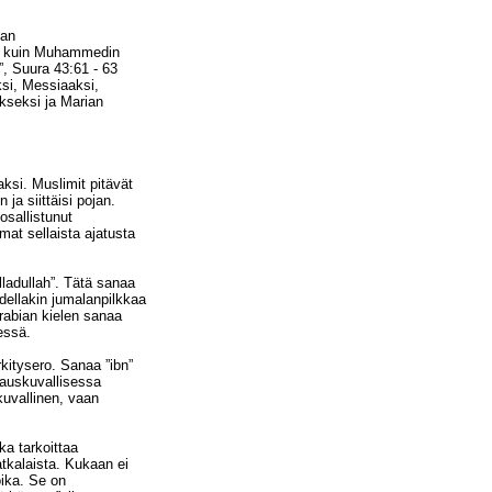
man
in kuin Muhammedin
, Suura 43:61 - 63
si, Messiaaksi,
kseksi ja Marian
ksi. Muslimit pitävät
ja siittäisi pojan.
 osallistunut
mat sellaista ajatusta
lladullah”. Tätä sanaa
dellakin jumalanpilkkaa
rabian kielen sanaa
essä.
rkitysero. Sanaa ”ibn”
tauskuvallisessa
kuvallinen, vaan
ka tarkoittaa
matkalaista. Kukaan ei
poika. Se on