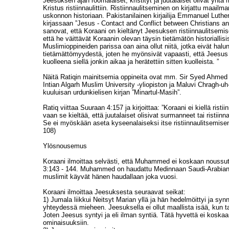
Jeesuksen ajan roomalaiset, kristityt ja juutalaiset olivat yhtä 
Kristus ristiinnaulittiin. Ristiinnaulitseminen on kirjattu maailm
uskonnon historiaan. Pakistanilainen kirjailija Emmanuel Luther 
kirjassaan ”Jesus - Contact and Conflict between Christians a
sanovat, että Koraani on kieltänyt Jeesuksen ristiinnaulitsemise
että he väittävät Koraanin olevan täysin tietämätön historiallisis
Muslimioppineiden parissa oan aina ollut niitä, jotka eivät hal
tietämättömyydestä, joten he myönsivät vapaasti, että Jeesus ris
kuolleena siellä jonkin aikaa ja herätettiin sitten kuolleista. ”
Näitä Ratiqin mainitsemia oppineita ovat mm. Sir Syed Ahmed 
Intian Algarh Muslim University -yliopiston ja Maluvi Chragh-uh-
kuuluisan urdunkielisen kirjan ”Minartul-Masih”.
Ratiq viittaa Suuraan 4:157 ja kirjoittaa: ”Koraani ei kiellä risti
vaan se kieltää, että juutalaiset olisivat surmanneet tai ristiin
Se ei myöskään aseta kyseenalaiseksi itse ristiinnaulitsemisen
108)
Ylösnousemus
Koraani ilmoittaa selvästi, että Muhammed ei koskaan noussut
3:143 - 144. Muhammed on haudattu Medinnaan Saudi-Arabian a
muslimit käyvät hänen haudallaan joka vuosi.
Koraani ilmoittaa Jeesuksesta seuraavat seikat:
1) Jumala liikkui Neitsyt Marian yllä ja hän hedelmöittyi ja syn
yhteydessä mieheen. Jeesuksella ei ollut maallista isää, kun 
Joten Jeesus syntyi ja eli ilman syntiä. Tätä hyvettä ei koska
ominaisuuksiin.