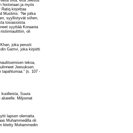
mieltä siitä, että Jeesus
an historiaan ja myös
Ratiq kirjoittaa
nd Muslims: ”Ne jotka
n, syyllistyvät siihen,
ta tosiasioista.
unneet syyttää Koraania
tiinnaulittiin, oli
Khan, joka perusti
din Gamvi, joka kirjoitti
innaulitsemisen tekoa,
naulinneet Jeesuksen.
 tapahtumaa.” (s. 107 -
 kuolleista, Suura
lueelle. Miljoonat
nytti lapsen olematta
taas Muhammedilla oli.
an liitetty Muhammedin