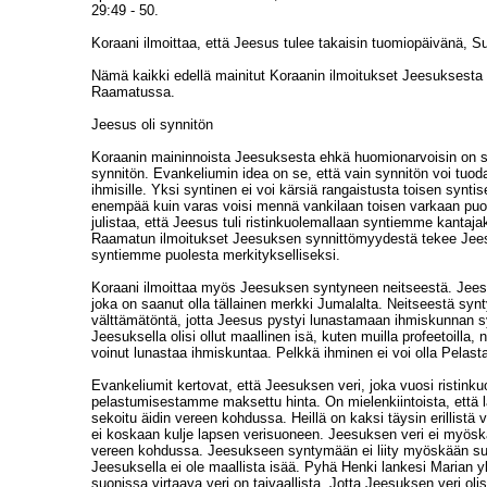
29:49 - 50.
Koraani ilmoittaa, että Jeesus tulee takaisin tuomiopäivänä, S
Nämä kaikki edellä mainitut Koraanin ilmoitukset Jeesuksesta
Raamatussa.
Jeesus oli synnitön
Koraanin maininnoista Jeesuksesta ehkä huomionarvoisin on s
synnitön. Evankeliumin idea on se, että vain synnitön voi tuod
ihmisille. Yksi syntinen ei voi kärsiä rangaistusta toisen synti
enempää kuin varas voisi mennä vankilaan toisen varkaan puo
julistaa, että Jeesus tuli ristinkuolemallaan syntiemme kantaja
Raamatun ilmoitukset Jeesuksen synnittömyydestä tekee Je
syntiemme puolesta merkitykselliseksi.
Koraani ilmoittaa myös Jeesuksen syntyneen neitseestä. Jeesu
joka on saanut olla tällainen merkki Jumalalta. Neitseestä syn
välttämätöntä, jotta Jeesus pystyi lunastamaan ihmiskunnan s
Jeesuksella olisi ollut maallinen isä, kuten muilla profeetoilla, n
voinut lunastaa ihmiskuntaa. Pelkkä ihminen ei voi olla Pelasta
Evankeliumit kertovat, että Jeesuksen veri, joka vuosi ristin
pelastumisestamme maksettu hinta. On mielenkiintoista, että 
sekoitu äidin vereen kohdussa. Heillä on kaksi täysin erillistä v
ei koskaan kulje lapsen verisuoneen. Jeesuksen veri ei myösk
vereen kohdussa. Jeesukseen syntymään ei liity myöskään su
Jeesuksella ei ole maallista isää. Pyhä Henki lankesi Marian yl
suonissa virtaava veri on taivaallista. Jotta Jeesuksen veri olis