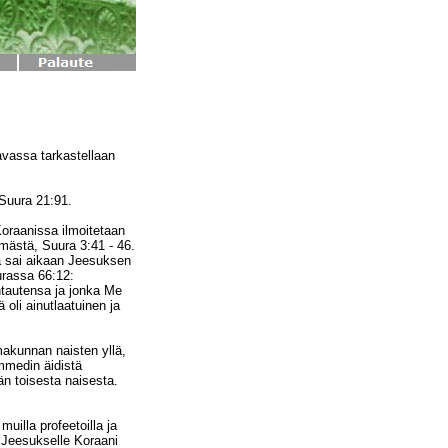
vassa tarkastellaan
Suura 21:91.
oraanissa ilmoitetaan
ymästä, Suura 3:41 - 46.
a sai aikaan Jeesuksen
rassa 66:12:
uhtautensa ja jonka Me
li ainutlaatuinen ja
makunnan naisten yllä,
mmedin äidistä
än toisesta naisesta.
muilla profeetoilla ja
 Jeesukselle Koraani