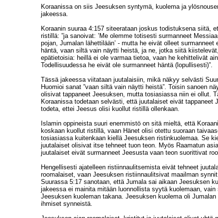
Koraanissa on siis Jeesuksen syntymä, kuolema ja ylösnouse
jakeessa.
Koraanin suuraa 4:157 siteerataan joskus todistuksena siitä, et
ristillä: ”ja sanoivat: ’Me olemme totisesti surmanneet Messi
pojan, Jumalan lähettilään’ - mutta he eivät olleet surmanneet e
häntä, vaan siltä vain näytti heistä, ja ne, jotka siitä kiistelevät
epätietoisia: heillä ei ole varmaa tietoa, vaan he kehittelivät a
Todellisuudessa he eivät ole surmanneet häntä (lopullisesti)”.
Tässä jakeessa viitataan juutalaisiin, mikä näkyy selvästi Suu
Huomioi sanat ”vaan siltä vain näytti heistä”. Toisin sanoen näytt
olisivat tappaneet Jeesuksen, mutta tosiasiassa niin ei ollut.
Koraanissa todetaan selvästi, että juutalaiset eivät tappaneet 
todeta, ettei Jeesus olisi kuollut ristillä ollenkaan.
Islamin oppineista suuri enemmistö on sitä mieltä, että Koraa
koskaan kuollut ristillä, vaan Hänet olisi otettu suoraan taivaa
tosiasiassa kuitenkaan kiellä Jeesuksen ristinkuolemaa. Se kie
juutalaiset olisivat itse tehneet tuon teon. Myös Raamatun asi
juutalaiset eivät surmanneet Jeesusta vaan teon suorittivat ro
Hengellisesti ajatelleen ristiinnaulitsemista eivät tehneet juut
roomalaiset, vaan Jeesuksen ristiinnaulitsivat maailman synni
Suurassa 5:17 sanotaan, että Jumala sai aikaan Jeesuksen k
jakeessa ei mainita mitään luonnollista syytä kuolemaan, vain 
Jeesuksen kuoleman takana. Jeesuksen kuolema oli Jumalan 
ihmiset synneistä.