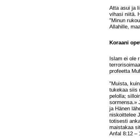
Atta asui ja 
vihasi niitä.
”Minun rukou
Allahille, ma
Koraani opet
Islam ei ole
terrorisoimaa
profeetta Mu
”Muista, kuin
tukekaa siis
pelolla; sill
sormensa.» Ja
ja Hänen läh
niskoittelee
totisesti ank
maistakaa sit
Anfal 8:12 – 