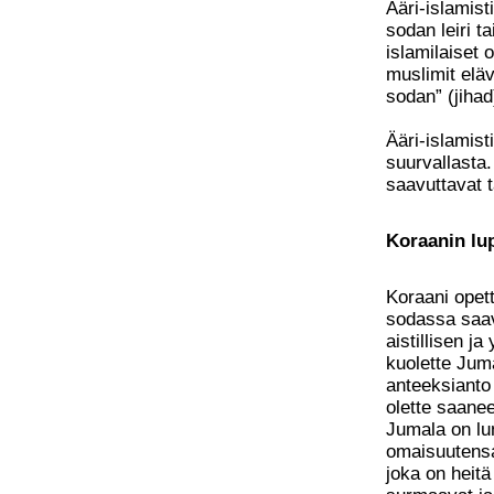
Ääri-islamist
sodan leiri ta
islamilaiset 
muslimit eläv
sodan” (jihad
Ääri-islamist
suurvallasta.
saavuttavat 
Koraanin lup
Koraani opett
sodassa saav
aistillisen ja
kuolette Juma
anteeksianto 
olette saanee
Jumala on lu
omaisuutensa
joka on heitä