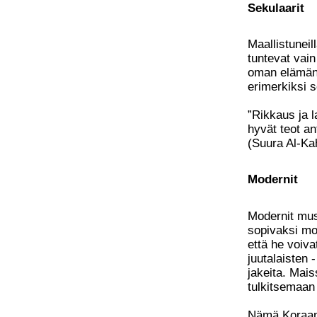
Sekulaarit
Maallistuneil
tuntevat vai
oman elämänt
erimerkiksi 
”Rikkaus ja 
hyvät teot a
(Suura Al-Ka
Modernit
Modernit mus
sopivaksi mo
että he voiva
juutalaisten 
jakeita. Mais
tulkitsemaan 
Nämä Koraan