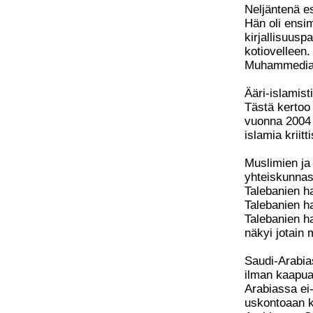
Neljäntenä es
Hän oli ensi
kirjallisuusp
kotiovelleen.
Muhammedia n
Ääri-islamist
Tästä kertoo
vuonna 2004 
islamia kriitti
Muslimien ja
yhteiskunnassa
Talebanien ha
Talebanien ha
Talebanien h
näkyi jotain 
Saudi-Arabias
ilman kaapua,
Arabiassa ei-
uskontoaan ko