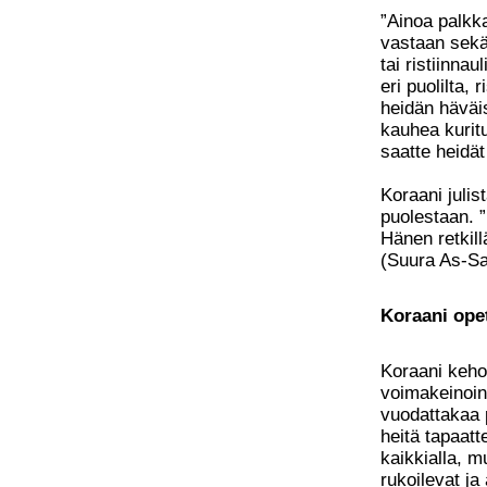
”Ainoa palkka
vastaan sekä
tai ristiinna
eri puolilta, 
heidän häväi
kauhea kuritu
saatte heidät
Koraani julis
puolestaan. ”
Hänen retkill
(Suura As-Sa
Koraani ope
Koraani keho
voimakeinoin
vuodattakaa 
heitä tapaatt
kaikkialla, 
rukoilevat j