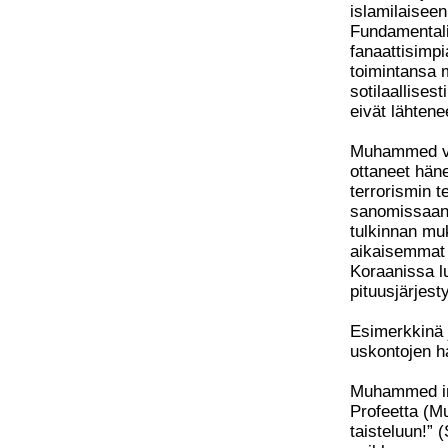
islamilaisee
Fundamentali
fanaattisimp
toimintansa 
sotilaallisest
eivät lähten
Muhammed viha
ottaneet hän
terrorismin 
sanomissaan.
tulkinnan m
aikaisemmat 
Koraanissa lu
pituusjärjest
Esimerkkinä 
uskontojen ha
Muhammed inn
Profeetta (M
taisteluun!” 