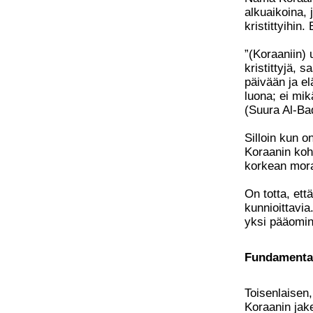
alkuaikoina, j
kristittyihin
”(Koraaniin) 
kristittyjä, 
päivään ja el
luona; ei mik
(Suura Al-Ba
Silloin kun o
Koraanin koh
korkean mora
On totta, ett
kunnioittavia
yksi pääomin
Fundamental
Toisenlaisen
Koraanin jake