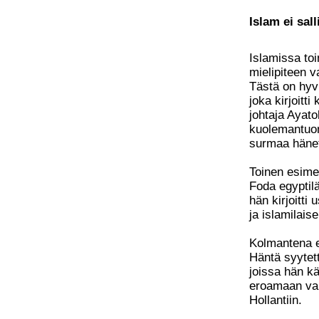
Islam ei sal
Islamissa to
mielipiteen v
Tästä on hyv
joka kirjoitti
johtaja Ayato
kuolemantuomi
surmaa häne
Toinen esime
Foda egyptilä
hän kirjoitti u
ja islamilais
Kolmantena e
Häntä syytetti
joissa hän kä
eroamaan va
Hollantiin.