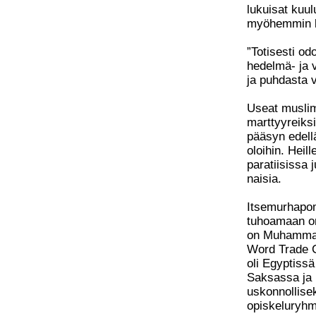
lukuisat kuul
myöhemmin li
”Totisesti od
hedelmä- ja v
ja puhdasta v
Useat muslim
marttyyreiks
pääsyn edell
oloihin. Heil
paratiisissa 
naisia.
Itsemurhapom
tuhoamaan o
on Muhammad
Word Trade C
oli Egyptissä
Saksassa ja h
uskonnollisek
opiskeluryhm