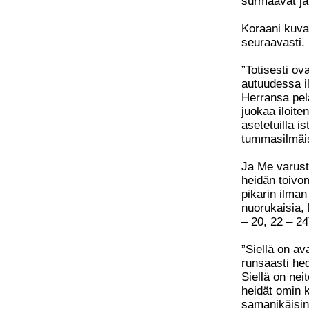
surmaavat ja
Koraani kuvai
seuraavasti.
”Totisesti ov
autuudessa il
Herransa pel
juokaa iloiten
asetetuilla is
tummasilmäisi
Ja Me varusta
heidän toivo
pikarin ilman
nuorukaisia,
– 20, 22 – 24
”Siellä on av
runsaasti hed
Siellä on nei
heidät omin k
samanikäisinä