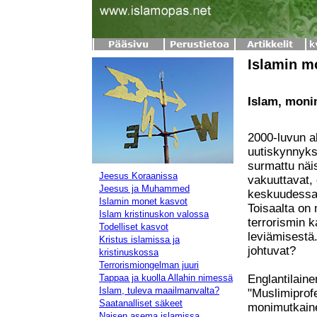
Islamin m
Islam, moni
2000-luvun al
uutiskynnykse
surmattu näis
Jeesus Koraanissa
vakuuttavat, 
Jeesus ja Muhammed
keskuudessa 
Islamin monet kasvot
Toisaalta on 
Islam kristinuskon valossa
terrorismin 
Todelliset kasvot
leviämisestä
Kristus islamissa ja
johtuvat?
kristinuskossa
Terrorismiongelman juuri
Tappaa ja kuolla Allahin nimessä
Englantilain
Islam, tuleva maailmanvalta?
"Muslimiprof
Saatanalliset säkeet
monimutkaine
Naisen asema islamissa