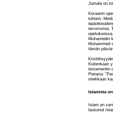
Jumala on tot
Koraanin opet
tuhoon. Medi
epäoikeuden
terrorismia. 
opetuksessa.
Muhamedin ko
Muhammed siir
tämän päivän
Kristillisyyd
Kuitenkaan y
testamentin 
Pietaria: ”P
miekkaan kaa
Islamista on
Islam on vank
lausunut isl