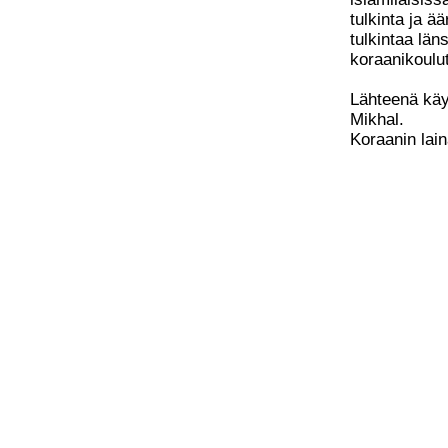
tulkinta ja ä
tulkintaa lä
koraanikoulut
Lähteenä käyt
Mikhal.
Koraanin lai