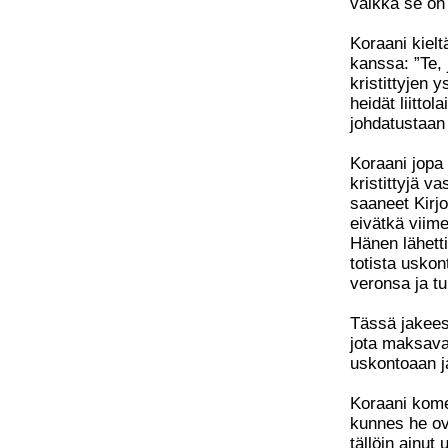
vaikka se on 
Koraani kielt
kanssa: ”Te, 
kristittyjen y
heidät liittol
johdatustaan 
Koraani jopa 
kristittyjä v
saaneet Kirjo
eivätkä viime
Hänen lähetti
totista uskon
veronsa ja t
Tässä jakeess
jota maksavat 
uskontoaan j
Koraani kome
kunnes he ov
tällöin ainut