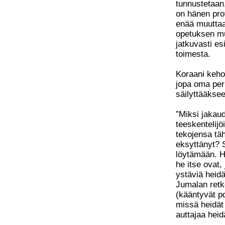
tunnustetaan
on hänen pro
enää muuttaa
opetuksen mu
jatkuvasti es
toimesta.
Koraani keho
jopa oma per
säilyttääkse
”Miksi jakau
teeskentelij
tekojensa täh
eksyttänyt? S
löytämään. He
he itse ovat,
ystäviä heid
Jumalan retk
(kääntyvät po
missä heidät 
auttajaa hei