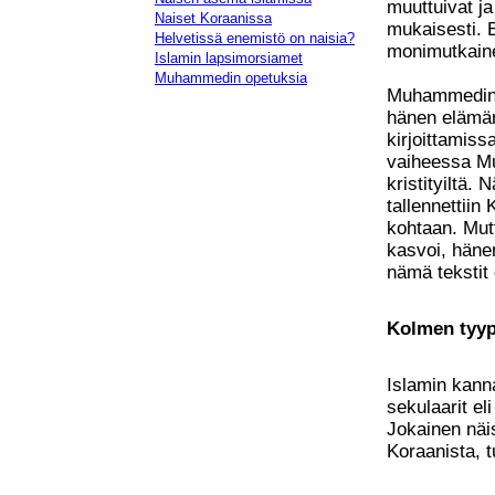
muuttuivat j
Naiset Koraanissa
mukaisesti. E
Helvetissä enemistö on naisia?
monimutkain
Islamin lapsimorsiamet
Muhammedin opetuksia
Muhammedin s
hänen elämän
kirjoittamis
vaiheessa Mu
kristityiltä.
tallennettiin 
kohtaan. Mut
kasvoi, häne
nämä tekstit 
Kolmen tyyp
Islamin kann
sekulaarit el
Jokainen näis
Koraanista, 