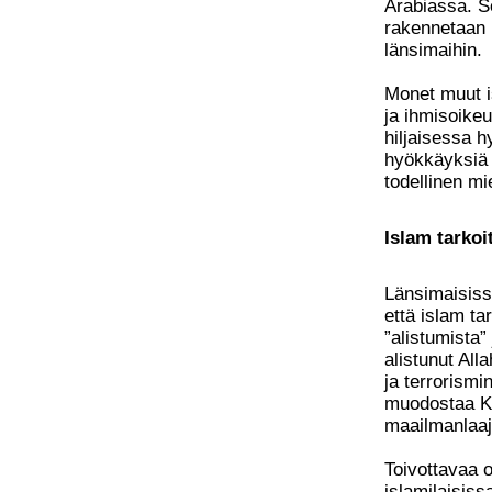
Arabiassa. Se
rakennetaan l
länsimaihin.
Monet muut i
ja ihmisoike
hiljaisessa h
hyökkäyksiä 
todellinen mi
Islam tarkoi
Länsimaisissa
että islam ta
”alistumista”
alistunut All
ja terrorismi
muodostaa Ko
maailmanlaaj
Toivottavaa ol
islamilaisiss