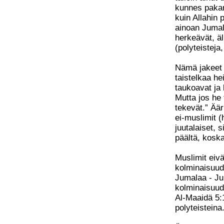
kunnes pakan
kuin Allahin
ainoan Jumal
herkeävät, äl
(polyteisteja
Nämä jakeet 
taistelkaa he
taukoavat ja
Mutta jos he
tekevät.” Äär
ei-muslimit (h
juutalaiset, s
päältä, koska
Muslimit eiv
kolminaisuude
Jumalaa - Ju
kolminaisuude
Al-Maaidä 5:1
polyteisteina