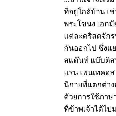
ที่อยู่ใกล้บ้าน 
พระโขนง เอกมัย
แต่ละคริสตจักรน
กันออกไป ซึ่งแ
สแต๊นท์ แบ๊บติส
แรน เพนเทคอส 
นิกายที่แตกต่า
ด้วยการใช้ภาษาท
ที่ข้าพเจ้าได้ไ