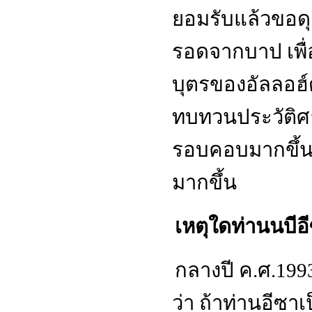
ยอมรับแล้วขอดุ
รอดจากบาป เพื่อ
บุตรของอัลลอฮ์ด
ทบทวนประวัติศาส
รอบคอบมากขึ้นเ
มากขึ้น
เหตุใดท่านนบีอ
กลางปี ค
.
ศ
.199
ว่า ถ้าท่านอีซาเ