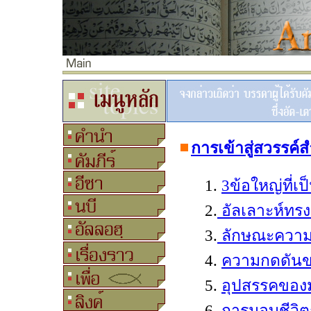
การเข้าสู่สวรรค์
ส
1.
3
ข้อใหญ่ที่เ
2.
อัลเลาะห์ทรง
3.
ลักษณะความ
4.
ความกดดันขอ
5.
อุปสรรคของม
6.
การมอบชีวิต