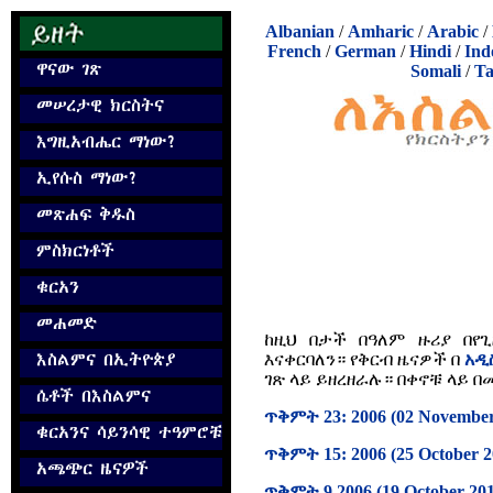
Albanian
/
Amharic
/
Arabic
/
French
/
German
/
Hindi
/
Ind
Somali
/
Ta
ከዚህ በታች በዓለም ዙሪያ በየ
እናቀርባለን። የቅርብ ዜናዎች በ
አዲ
ገጽ ላይ ይዘረዘራሉ። በቀኖቹ ላይ 
ጥቅምት 23: 2006 (02 November
ጥቅምት 15: 2006 (25 October 2
ጥቅምት 9 2006 (19 October 201