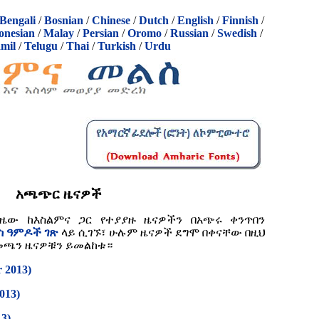
Bengali
/
Bosnian
/
Chinese
/
Dutch
/
English
/
Finnish
/
onesian
/
Malay
/
Persian
/
Oromo
/
Russian
/
Swedish
/
mil
/
Telugu
/
Thai
/
Turkish
/
Urdu
አጫጭር ዜናዎች
ጊዜው ከእስልምና ጋር የተያያዙ ዜናዎችን በአጭሩ ቀንጥበን
ስ ዓምዶች ገጽ
ላይ ሲገኙ፣ ሁሉም ዜናዎች ደግሞ በቀናቸው በዚህ
በመጫን ዜናዎቹን ይመልከቱ።
 2013)
013)
3)