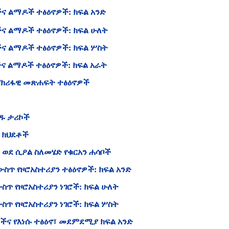
ችና ልማዶች ተፅዕኖዎች: ክፍል አንድ
ችና ልማዶች ተፅዕኖዎች: ክፍል ሁለት
ችና ልማዶች ተፅዕኖዎች: ክፍል ሦስት
 ልማዶች ተፅዕኖዎች: ክፍል አራት
አፖክሪፋዊ መጽሐፍት ተፅዕኖዎች
ዕዱ ታሪኮች
ና ክህደቶች
ና ወደ ሲዖል ስለመሄድ የቁርአን ሐሳቦች
ውስጥ የዞሮአስተሪያን ተፅዕኖዎች: ክፍል አንድ
ስጥ የዞሮአስተሪያን ነገሮች: ክፍል ሁለት
ስጥ የዞሮአስተሪያን ነገሮች: ክፍል ሦስት
ፎችና የእነሱ ተፅዕኖ፣ መደምደሚያ ክፍል አንድ