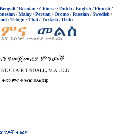
Bengali
/
Bosnian
/
Chinese
/
Dutch
/
English
/
Finnish
/
onesian
/
Malay
/
Persian
/
Oromo
/
Russian
/
Swedish
/
mil
/
Telugu
/
Thai
/
Turkish
/
Urdu
አን
የመ
ጀመሪያ ምንጮች
 ST. CLAIR TISDALL, M.A., D.D
ትርጉምና ቅንብር በአዘጋጁ
 ልማዶች ተፅዕኖ