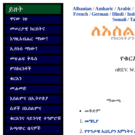
Albanian
/
Amharic
/
Arabic
/
French
/
German
/
Hindi
/
Ind
Somali
/
Ta
የቁር
በ
REV. W.
ማውጫ
መቅድም
መግቢያ
የጥንታዊ አረቢያን እምነትና