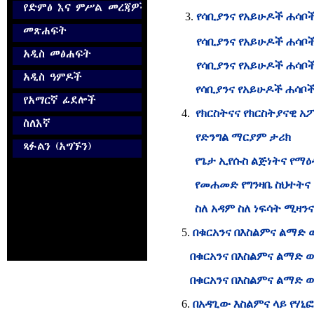
የሳቢያንና የአይሁዶች ሐሳቦ
የሳቢያንና የአይሁዶች ሐሳቦ
የሳቢያንና የአይሁዶች ሐሳቦ
የሳቢያንና የአይሁዶች ሐሳቦችና
4.
የክርስትናና የክርስትያናዊ 
የድንግል ማርያም ታሪክ
የጌታ ኢየሱስ ልጅነትና የማ
የመሐመድ የግንዛቤ ስህተት
ስለ አዳም ስለ ነፍሳት ሚዛን
5.
በቁርአንና በእስልምና ልማድ 
በቁርአንና በእስልምና ልማድ ው
በቁርአንና በእስልምና ልማድ ው
6.
በአዳጊው እስልምና ላይ የሃኒ