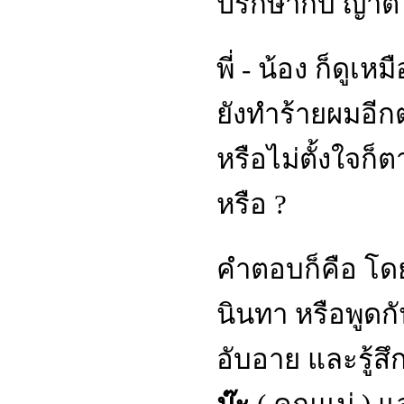
ปรึกษากับ ญาติ
พี่ - น้อง ก็ดู
ยังทำร้ายผมอีก
หรือไม่ตั้งใจก็
หรือ ?
คำตอบก็คือ โด
นินทา หรือพูดกั
อับอาย และรู้สึ