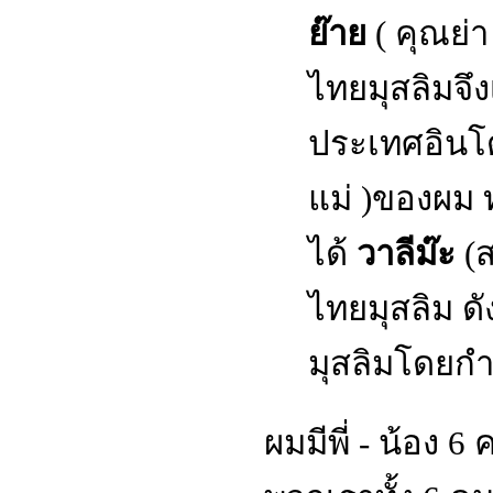
ย๊าย
( คุณย่า
ไทยมุสลิมจึงเ
ประเทศอินโด
แม่ )ของผม ท
ได้
วาลีม๊ะ
(
ไทยมุสลิม ดั
มุสลิมโดยกำ
ผมมีพี่ - น้อง 