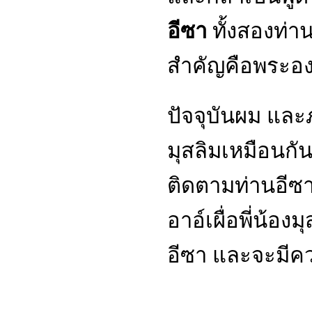
อีซา
ทั้งสองท่า
สำคัญคือพระองค
ปัจจุบันผม และ
มุสลิมเหมือนกัน
ติดตามท่านอีซา
อาอ์เผื่อพี่น้อ
อีซา และจะมีค