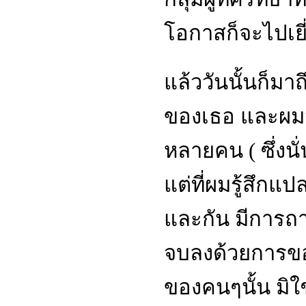
โอกาสก็จะไปเยี
แล้ววันนั้นก็มา
ของเธอ และผมมี
หลายคน ( ซึ่งนั
แต่ที่ผมรู้สึกแป
และกัน มีการถ
จบลงด้วยการขอ
ของคนๆนั้น มิใ