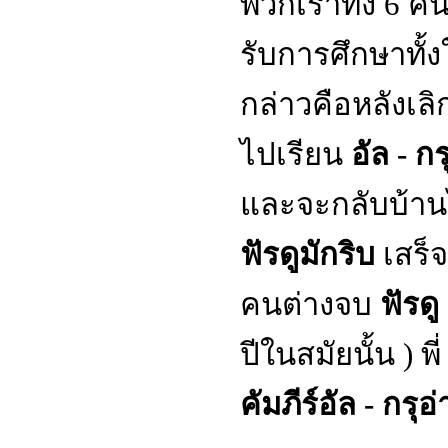
พวกเราทั้ง 6 คน
รับการศึกษาทั
กล่าวคือหลังเล
ไปเรียน
อัล - ก
และจะกลับบ้านไ
ฟัรดูมักริบ
เสร็จ
คนต่างจบ
ฟัรดู
ปีในสมัยนั้น ) พ
คัมภีร์อัล - กรุอ