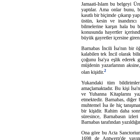
Jamaati-Islam bu belgeyi Ür
yaptılar. Ama onlar bunu, b
kasıtlı bir biçimde çıkarıp y
üstün, kesin ve inandırıcı 
bilmelerine karşın hala bu 
konusunda hayertler içerisnd
büyük gayretler içersine giren
Barnabas İncili İsa'nın bir 
kalabilen tek İncil olarak bil
çoğunu İsa'ya eşlik ederek g
müjdenin yazarlarının aksine, 
2
olan kişidir.
Yukarıdaki tüm bildirimle
amaçlamaktadır. Bu kişi İsa'n
ve Yuhanna Kitaplarını y
etmektedir. Barnabas, diğer 
muhtemel İsa ile hiç tanışma
bir kişidir. Rahim daha son
süresince, Barnabasın izleri
Barnabas tarafından yazıldığ
Ona göre bu Acta Sanctoriumd
1698 de Antwerp'de yayınla