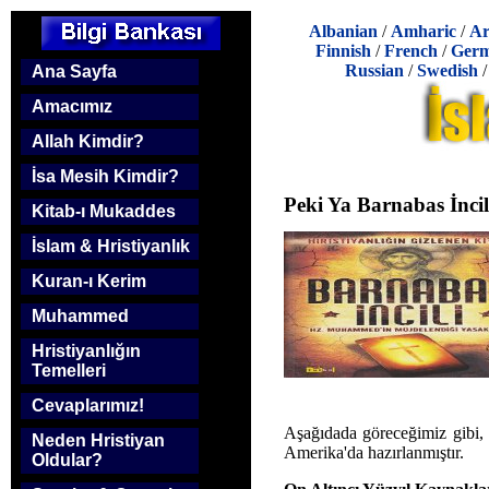
Albanian
/
Amharic
/
Ar
Finnish
/
French
/
Ger
Russian
/
Swedish
Ana Sayfa
Amacımız
Allah Kimdir?
İsa Mesih Kimdir?
Peki Ya Barnabas İncil'
Kitab-ı Mukaddes
İslam & Hristiyanlık
Kuran-ı Kerim
Muhammed
Hristiyanlığın
Temelleri
Cevaplarımız!
Aşağıdada göreceğimiz gibi,
Neden Hristiyan
Amerika'da hazırlanmıştır.
Oldular?