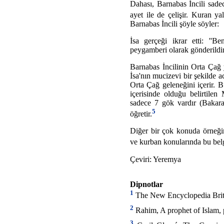
Dahası, Barnabas İncili sade
ayet ile de çelişir. Kuran y
Barnabas İncili şöyle söyler:
İsa gerçeği ikrar etti: ''Be
peygamberi olarak gönderildi
Barnabas İncilinin Orta Çağ 
İsa'nın mucizevi bir şekilde a
Orta Çağ geleneğini içerir
içerisinde olduğu belirtilen
sadece 7 gök vardır (Bakara
5
öğretir.
Diğer bir çok konuda örneği
ve kurban konularında bu belge
Çeviri: Yeremya
Dipnotlar
1
The New Encyclopedia Britan
2
Rahim, A prophet of Islam, 
3