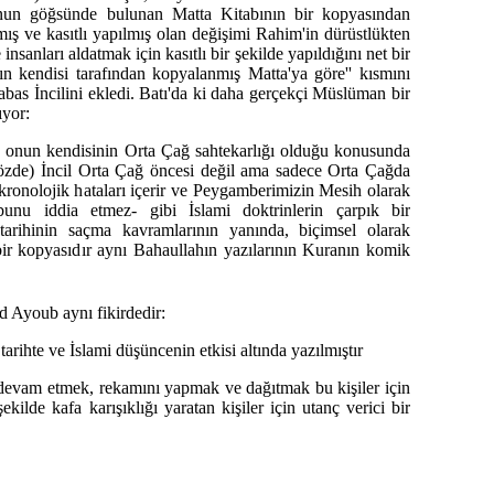
nun göğsünde bulunan Matta Kitabının bir kopyasından
ış ve kasıtlı yapılmış olan değişimi Rahim'in dürüstlükten
nsanları aldatmak için kasıtlı bir şekilde yapıldığını net bir
'ın kendisi tarafından kopyalanmış Matta'ya göre'' kısmını
bas İncilini ekledi. Batı'da ki daha gerçekçi Müslüman bir
ıyor:
nce onun kendisinin Orta Çağ sahtekarlığı olduğu konusunda
Sözde) İncil Orta Çağ öncesi değil ama sadece Orta Çağda
ili kronolojik hataları içerir ve Peygamberimizin Mesih olarak
bunu iddia etmez- gibi İslami doktrinlerin çarpık bir
i tarihinin saçma kavramlarının yanında, biçimsel olarak
ir kopyasıdır aynı Bahaullahın yazılarının Kuranın komik
Ayoub aynı fikirdedir:
arihte ve İslami düşüncenin etkisi altında yazılmıştır
devam etmek, rekamını yapmak ve dağıtmak bu kişiler için
şekilde kafa karışıklığı yaratan kişiler için utanç verici bir