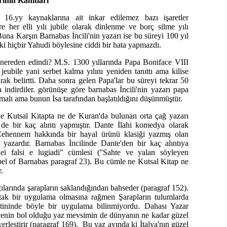
ının Kanıtları
nde 16.yy kaynaklarına ait inkar edilemez bazı işaretler
lere her elli yılı jubile olarak dinlenme ve borç silme yılı
Buna Karşın Barnabas İncili'nin yazarı ise bu süreyi 100 yıl
ki hiçbir Yahudi böylesine ciddi bir hata yapmazdı.
nereden edindi? M.S. 1300 yıllarında Papa Boniface VIII
 jeubile yani serbet kalma yılını yeniden tanıttı ama kilise
arak belirtti. Daha sonra gelen Papa'lar bu süreyi tekrar 50
 indirdiler. görünüşe göre barnabas İncili'nin yazarı papa
alı ama bunun İsa tarafından başlatıldığını düşünmüştür.
ne Kutsal Kitapta ne de Kuran'da bulunan orta çağ yazarı
de bir kaç alıntı yapmıştır. Dante İlahi komedya olarak
Cehennem hakkında bir hayal ürünü klasiği yazmış olan
 yazardır. Barnabas İncilinde Dante'den bir kaç alıntıya
dei falsi e lugiadi" cümlesi (''Sahte ve yalan söyleyen
spel of Barnabas paragraf 23). Bu cümle ne Kutsal Kitap ne
.
ıçılarında şarapların saklandığından bahseder (paragraf 152).
tak bir uygulama olmasına rağmen Şarapların tulumlarda
stininde böyle bir uygulama bilinmiyordu. Dahası Yazar
venin bol olduğu yaz mevsimin de dünyanın ne kadar güzel
erleştirir (paragraf 169). Bu yaz ayında ki İtalya'nın güzel