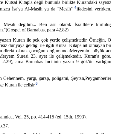
ce Kutsal Kitapla değil bununla birlikte Kurandaki sayısız
4
alnızca İsa'ya Al-Masih ya da ''Mesih''
ifadesini verirken,
n Mesih değilim... Ben asıl olarak İsraillilere kurtuluş
m.''(Gospel of Barnabas, para 42,82)
yazarı Kuran ile pek çok yerde çelişmektedir. Örneğin, O
cısız dünyaya geldiği ile ilgili Kutsal Kitapa ait olmayan bir
. Bu direkt olarak çocuğun doğumundaMeryemin büyük acı
 Meryem Suresi 23. ayet ile çelişmektedir. Kuran'a göre,
 2:29), ama Barnabas İncilinin yazarı 9 gök'ün varlığını
n Cehennem, yargı, şarap, poligami, Şeytan,Peygamberler
6
 Kuran ile çelişir.
nica, Vol. 25, pp. 414-415 (ed. 15th, 1993).
p.37.