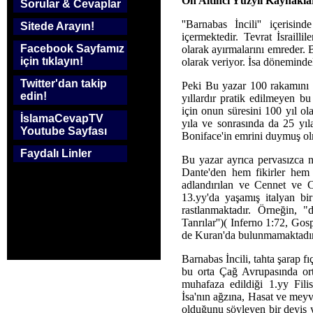
On Altıncı Yüzyıl Kaynaklar
Sorular & Cevaplar
''Barnabas İncili'' içerisi
Sitede Arayın!
içermektedir. Tevrat İsrailli
Facebook Sayfamız
olarak ayırmalarını emreder. 
için tıklayın!
olarak veriyor. İsa döneminde
Twitter'dan takip
Peki Bu yazar 100 rakamını 
edin!
yıllardır pratik edilmeyen bu
için onun süresini 100 yıl ol
İslamaCevapTV
yıla ve sonrasında da 25 yıla
Youtube Sayfası
Boniface'in emrini duymuş olm
Faydalı Linler
Bu yazar ayrıca pervasızca 
Dante'den hem fikirler hem 
adlandırılan ve Cennet ve 
13.yy'da yaşamış italyan bir
rastlanmaktadır. Örneğin, "
Tanrılar'')( Inferno 1:72, Go
de Kuran'da bulunmamaktadır
Barnabas İncili, tahta şarap f
bu orta Çağ Avrupasında or
muhafaza edildiği 1.yy Fili
İsa'nın ağzına, Hasat ve mey
olduğunu söyleyen bir deyiş y