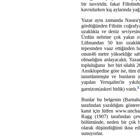
bir tasviridir, fakat Filisti
kavrulurken kış aylarında yağ
Yazar aynı zamanda Nasıra'yı
gördüğünden Filistin coğrafy
uzaklıkta ve deniz seviyesi
Ürdün nehrine çok yakın ol
Lübnandan 50 km uzaklıkta
tepesinden vaaz ettiğinden b
onun46 metre yüksekliğe sa
olmadığını anlayacaktı. Yazar
topluluğunu her biri silahlı 
Ansiklopedise göre ise, tüm 
tanımlanmıştır ve bunların y
yapılan Yeruşalim'in yık
1
garnizon(askeri birlik) vardı.
Bunlar bu belgenin (Barnaba
tarafından yazıldığını göste
kanıt için lütfen www.uncha
Ragg (1907) tarafından çevr
bölümünde, neden bir çok bi
olarak düşündüğünü ikna edic
sunuyorlar.