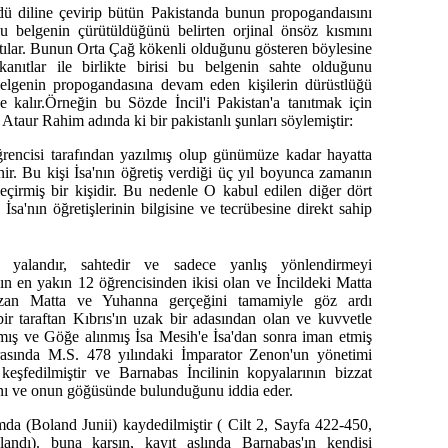
dü diline çevirip bütün Pakistanda bunun propogandaısını
u belgenin çürütüldüğünü belirten orjinal önsöz kısmını
aptılar. Bunun Orta Çağ kökenli olduğunu gösteren böylesine
kanıtlar ile birlikte birisi bu belgenin sahte olduğunu
belgenin propogandasına devam eden kişilerin dürüstlüğü
e kalır.Örneğin bu Sözde İncil'i Pakistan'a tanıtmak için
 Ataur Rahim adında ki bir pakistanlı şunları söylemiştir:
öğrencisi tarafından yazılmış olup günümüze kadar hayatta
inir. Bu kişi İsa'nın öğretiş verdiği üç yıl boyunca zamanın
eçirmiş bir kişidir. Bu nedenle O kabul edilen diğer dört
İsa'nın öğretişlerinin bilgisine ve tecrübesine direkt sahip
r yalandır, sahtedir ve sadece yanlış yönlendirmeyi
ın en yakın 12 öğrencisinden ikisi olan ve İncildeki Matta
azan Matta ve Yuhanna gerçeğini tamamiyle göz ardı
bir taraftan Kıbrıs'ın uzak bir adasından olan ve kuvvetle
mış ve Göğe alınmış İsa Mesih'e İsa'dan sonra iman etmiş
rasında M.S. 478 yılındaki İmparator Zenon'un yönetimi
 keşfedilmiştir ve Barnabas İncilinin kopyalarının bizzat
ını ve onun göğüsünde bulunduğunu iddia eder.
a (Boland Junii) kaydedilmiştir ( Cilt 2, Sayfa 422-450,
ndı). buna karşın, kayıt aslında Barnabas'ın kendisi