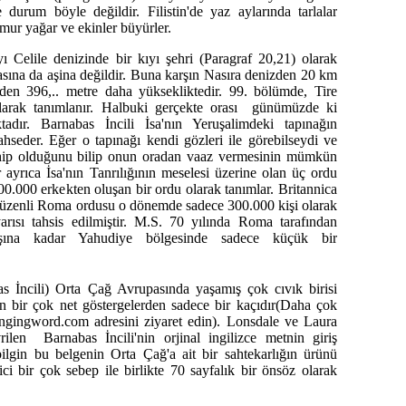
nde durum böyle değildir. Filistin'de yaz aylarında tarlalar
mur yağar ve ekinler büyürler.
 Celile denizinde bir kıyı şehri (Paragraf 20,21) olarak
asına da aşina değildir. Buna karşın Nasıra denizden 20 km
nden 396,.. metre daha yüksekliktedir. 99. bölümde, Tire
arak tanımlanır. Halbuki gerçekte orası günümüzde ki
dır. Barnabas İncili İsa'nın Yeruşalimdeki tapınağın
ahseder. Eğer o tapınağı kendi gözleri ile görebilseydi ve
hip olduğunu bilip onun oradan vaaz vermesinin mümkün
 ayrıca İsa'nın Tanrılığının meselesi üzerine olan üç ordu
200.000 erkekten oluşan bir ordu olarak tanımlar. Britannica
düzenli Roma ordusu o dönemde sadece 300.000 kişi olarak
arısı tahsis edilmiştir. M.S. 70 yılında Roma tarafından
ılışına kadar Yahudiye bölgesinde sadece küçük bir
s İncili) Orta Çağ Avrupasında yaşamış çok cıvık birisi
ren bir çok net göstergelerden sadece bir kaçıdır(Daha çok
ngingword.com adresini ziyaret edin). Lonsdale ve Laura
ilen Barnabas İncili'nin orjinal ingilizce metnin giriş
lgin bu belgenin Orta Çağ'a ait bir sahtekarlığın ürünü
i bir çok sebep ile birlikte 70 sayfalık bir önsöz olarak