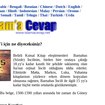
abic
/
Bengali
/
Bosnian
/
Chinese
/
Dutch
/
English
/
man
/
Hindi
/
Indonesian
/
Malay
/
Persian
/
Oromo
/
/
Somali
/
Tamil
/
Telugu
/
Thai
/
Turkish
/
Urdu
i için ne diyeceksiniz?
Belirli Kutsal Kitap eleştirmenleri Barnabas
(Sözde) İncilinin, birden bire orataya çıktığı
18.yy'a kadar kasıtlı bir şekilde saklanmış olan
İsa'nın orjinal İncili olduğunu iddia ederler.
Elimizde Matta, Markos, Luka, Yuhanna
kitaplarının yüzlerce erken dönem kopyaları
olmasına rağmen, Barnabas İncili ile ilgili 15 yy'a
kadar hiçbir metin ortalarda gözükmemiştir.
 Bu belge, 1500-1590 yılları arasında bir zaman da Güney