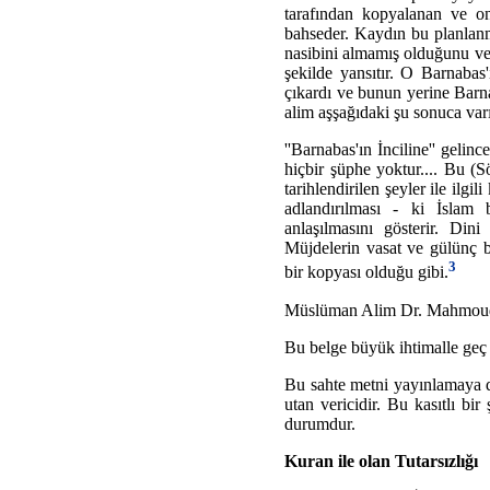
tarafından kopyalanan ve o
bahseder. Kaydın bu planlanm
nasibini almamış olduğunu ve i
şekilde yansıtır. O Barnabas
çıkardı ve bunun yerine Barna
alim aşşağıdaki şu sonuca var
''Barnabas'ın İnciline'' geli
hiçbir şüphe yoktur.... Bu (
tarihlendirilen şeyler ile ilg
adlandırılması - ki İslam 
anlaşılmasını gösterir. Din
Müjdelerin vasat ve gülünç b
3
bir kopyası olduğu gibi.
Müslüman Alim Dr. Mahmoud 
Bu belge büyük ihtimalle geç t
Bu sahte metni yayınlamaya 
utan vericidir. Bu kasıtlı bir 
durumdur.
Kuran ile olan Tutarsızlığı