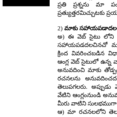
ప్రతి ప్రశ్నను మా ప
ప్రత్యుత్తరమిచ్చుటకు ప్రయత
2)
మాకు సహాయపడాదలచే
అ) ఈ వెబ్ సైటు లోన
సహాయపడదలచినచో మమ్
క్రింద వివరించబడిన వ
ఆంగ్ల వెబ్ సైటులో ఉన్న 
అనువదించి మాకు తోడ్ప
రచనలను అనువదించదలచ
తెలుపగలరు. అప్పుడు 
వేటిని ఆంగ్లంనుండి అన
మీరు వాటిని సులభముగా
ఆ) మా రచనలలోని తెల