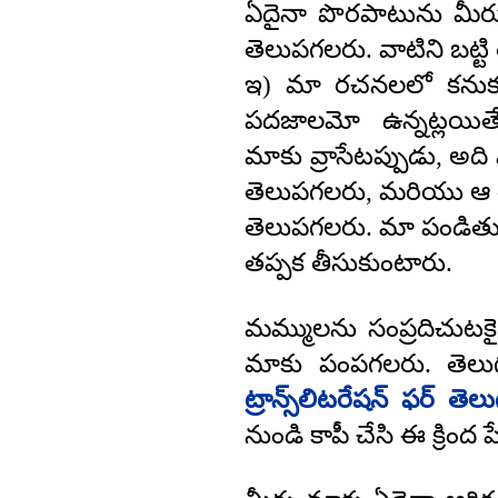
ఏదైనా పొరపాటును మీరు
తెలుపగలరు. వాటిని బట్
ఇ) మా రచనలలో కనుక
పదజాలమో ఉన్నట్లయితే
మాకు వ్రాసేటప్పుడు, అద
తెలుపగలరు, మరియు ఆ రచ
తెలుపగలరు. మా పండితుల
తప్పక తీసుకుంటారు.
మమ్ములను సంప్రదిచుటకై,
మాకు పంపగలరు. తెలు
ట్రాన్స్‌లిటరేషన్ ఫర్ తెలు
నుండి కాపీ చేసి ఈ క్రింద ప