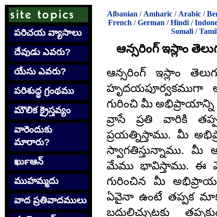
Albanian
/
Amharic
/
Arabic
/
Be
French
/
German
/
Hindi
/
Indone
Somali
/
Tami
పరిచయ వ్యాసాలు
ఆన్సరింగ్ ఇస్లాం తెల
దేవుడు ఎవరు?
ఆన్సరింగ్ ఇస్లాం తెలు
యేసు ఎవరు?
హృదయపూర్వకముగా ఆహ్
పరిశుద్ధ గ్రంథము
గురించి మీ అభిప్రాయాన్
మౌలిక క్రైస్తవ్యం
వ్రాసే ప్రతి వారికి 
వారెందుకు
ప్రయత్నిస్తాము. మీ అ
మారారు?
స్వాగతిస్తున్నాము. మీ
ఖుర్‍ఆన్
మేము భావిస్తాము. ఈ
గురించిన మీ అభిప్రాయ
ముహమ్మదు
ఏవైనా ఉంటే తప్పక మాకు 
వాద ప్రతివాదములు
బదులిచ్చుటకు తప్పక