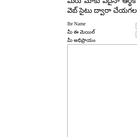
మీరు మాకు ఏదైనా ఆర్థ
వెబ్ సైటు ద్వారా చేయగల
Ihr Name
మీ ఈ మెయిల్
మీ అభిప్రాయం