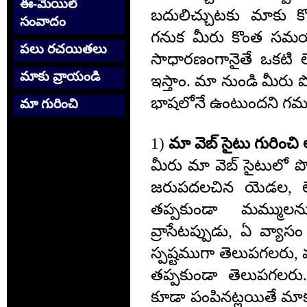
ఈ-మెయిల్
బదులిచ్చుటకు మాకు 
సంవాదం
గనుక మీరు కొంత సమయ
పలు రచయితలు
సాధారణంగానైతే ఒకటి 
మాకు వ్రాయండి
ఇస్తాం. మా నుండి మీరు ప
భాషలోనే ఉంటుందని గమ
మా గురించి
1)
మా వెబ్ సైటు గురించి 
మీరు మా వెబ్ సైటుల
జరుపదలచిన యెడల, లే
తప్పకుండా మమ్ముల
వ్రాసేటప్పుడు, ఏ వ్యాసం 
స్పష్టముగా తెలుపగలరు,
తప్పకుండా తెలుపగలరు
కూడా పంపినట్లయితే మ