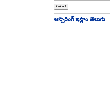
ఆన్సరింగ్ ఇస్లాం తెలుగు