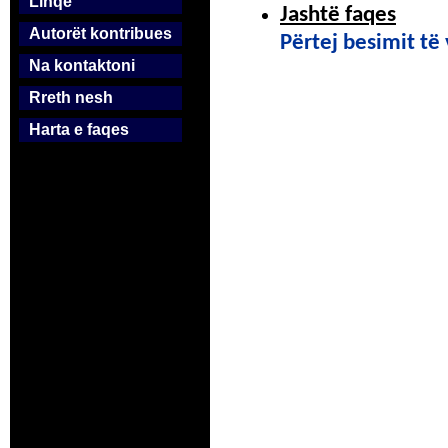
Linqe
Jashtë faqes
Autorët kontribues
Përtej besimit të
Na kontaktoni
Rreth nesh
Harta e faqes