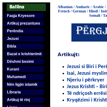
Albanian
/
Amharic
/
Arabic
/
French
/
German
/
Hindi
/
Ind
Somali
/
Ta
Faqja Kryesore
Artikuj prezantues
Perëndia
Jezusi
Bibla
Bazat e krishterimit
Dëshmi besimi
Jezusi si Biri i Pe
Kurani
Isai, Jezusi mysl
Muhamedi
Njeriu i përkryer
Nën ligjin islamik
Jezus Krishti – Bi
Libraria
Të ndriçosh errës
Kryqëzimi i Krishti
Artikuj të rinj