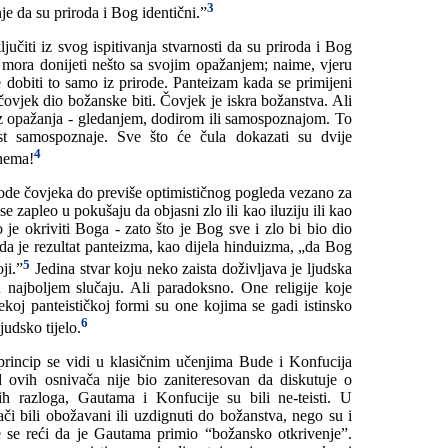
3
je da su priroda i Bog identični.”
čiti iz svog ispitivanja stvarnosti da su priroda i Bog
o mora donijeti nešto sa svojim opažanjem; naime, vjeru
 dobiti to samo iz prirode. Panteizam kada se primijeni
čovjek dio božanske biti. Čovjek je iskra božanstva. Ali
iz opažanja - gledanjem, dodirom ili samospoznajom. To
ost samospoznaje. Sve što će čula dokazati su dvije
4
 nema!
vode čovjeka do previše optimističnog pogleda vezano za
e zapleo u pokušaju da objasni zlo ili kao iluziju ili kao
o je okriviti Boga - zato što je Bog sve i zlo bi bio dio
da je rezultat panteizma, kao dijela hinduizma, „da Bog
5
ji.”
Jedina stvar koju neko zaista doživljava je ljudska
najboljem slučaju. Ali paradoksno. One religije koje
koj panteističkoj formi su one kojima se gadi istinsko
6
judsko tijelo.
princip se vidi u klasičnim učenjima Bude i Konfucija
ovih osnivača nije bio zaniteresovan da diskutuje o
ih razloga, Gautama i Konfucije su bili ne-teisti. U
či bili obožavani ili uzdignuti do božanstva, nego su i
 se reći da je Gautama primio “božansko otkrivenje”.