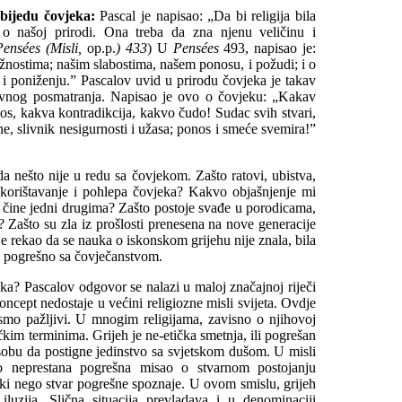
i bijedu čovjeka:
Pascal je napisao: „Da bi religija bila
 o našoj prirodi. Ona treba da zna njenu veličinu i
Pensées (Misli,
op.p.
) 433
) U
Pensées
493, napisao je:
užnostima; našim slabostima, našem ponosu, i požudi; i o
i i poniženju.” Pascalov uvid u prirodu čovjeka je takav
tivnog posmatranja. Napisao je ovo o čovjeku: „Kakav
s, kakva kontradikcija, kakvo čudo! Sudac svih stvari,
ne, slivnik nesigurnosti i užasa; ponos i smeće svemira!”
da nešto nije u redu sa čovjekom. Zašto ratovi, ubistva,
iskorištavanje i pohlepa čovjeka? Kakvo objašnjenje mi
 čine jedni drugima? Zašto postoje svađe u porodicama,
 Zašto su zla iz prošlosti prenesena na nove generacije
e rekao da se nauka o iskonskom grijehu nije znala, bila
no pogrešno sa čovječanstvom.
eka? Pascalov odgovor se nalazi u maloj značajnoj riječi
oncept nedostaje u većini religiozne misli svijeta. Ovdje
o pažljivi. U mnogim religijama, zavisno o njihovoj
tičkim terminima. Grijeh je ne-etička smetnja, ili pogrešan
osobu da postigne jedinstvo sa svjetskom dušom. U misli
io neprestana pogrešna misao o stvarnom postojanju
ički nego stvar pogrešne spoznaje. U ovom smislu, grijeh
 iluzija. Slična situacija prevladava i u denominaciji