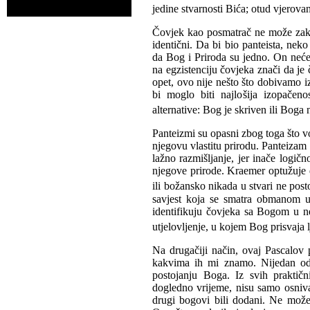
jedine stvarnosti Bića; otud vjerovan
Čovjek kao posmatrač ne može zaklju
identični. Da bi bio panteista, nek
da Bog i Priroda su jedno. On neće
na egzistenciju čovjeka znači da je 
opet, ovo nije nešto što dobivamo 
bi moglo biti najlošija izopačen
alternative: Bog je skriven ili Boga
Panteizmi su opasni zbog toga što 
njegovu vlastitu prirodu. Panteizam s
lažno razmišljanje, jer inače logičn
njegove prirode. Kraemer optužuje 
ili božansko nikada u stvari ne posto
savjest koja se smatra obmanom u 
identifikuju čovjeka sa Bogom u ne
utjelovljenje, u kojem Bog prisvaja l
Na drugačiji način, ovaj Pascalov 
kakvima ih mi znamo. Nijedan od 
postojanju Boga. Iz svih praktičn
dogledno vrijeme, nisu samo osniva
drugi bogovi bili dodani. Ne može