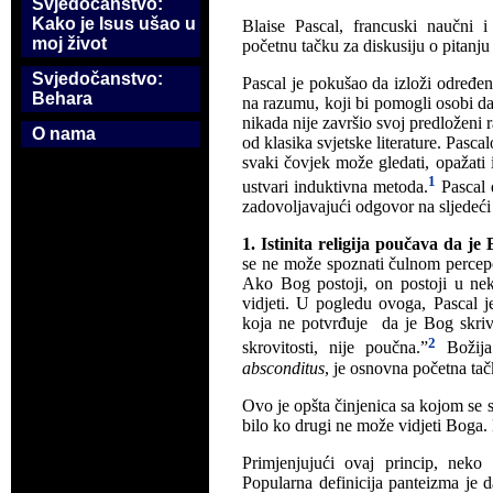
Svjedočanstvo:
Kako je Isus ušao u
Blaise Pascal, francuski naučni i
moj život
početnu tačku za diskusiju o pitanju 
Svjedočanstvo:
Pascal je pokušao da izloži određe
Behara
na razumu, koji bi pomogli osobi da o
nikada nije završio svoj predloženi 
O nama
od klasika svjetske literature. Pasca
svaki čovjek može gledati, opažati 
1
ustvari induktivna metoda.
Pascal d
zadovoljavajući odgovor na sljedeći 
1. Istinita religija poučava da je
se ne može spoznati čulnom percepci
Ako Bog postoji, on postoji u ne
vidjeti. U pogledu ovoga, Pascal j
koja ne potvrđuje da je Bog skriven
2
skrovitosti, nije poučna.”
Božija 
absconditus
, je osnovna početna tač
Ovo je opšta činjenica sa kojom se s
bilo ko drugi ne može vidjeti Boga
Primjenjujući ovaj princip, neko 
Popularna definicija panteizma je da