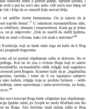
nao osnovnu istinu o prirodi patnje, njenom uzroku, i
je uvid u put ka sreći ako neko vidi sreću kao bijeg od
 čak i želja da se otarasiš želje ustvari želja.
še od antičke forme humanizma. On je izjavio da je
7
nom najviše štetna”.
U istinskom humanističkom stilu,
sku sebičnost, obmanu i nesposobnost. Kada ga je jedan
ova, on je odgovorio: „Dok ne naučiš da služiš ljudima,
8
 Dok ne znaš o živima, kako ćeš znati o mrtvima?”
i Konfucija, koji su imali malo toga da kažu da li Bog
enici proglasili bogovima.
eno ali ne postoji objašnjenje zašto je skriveno, što se
ijedloga. Kur’an ne zna o svetom Bogu koji se sakrio
oralistički, racionalistički oblik religije koji naglašava
hvaćenosti pred Bogom. Kraemer kaže da je „legalistička
aporima vjernika i tome da li on ispunjava zahtjeve
tako kažem, religija koja je prožeta formom – nešto
đenja, samo-opravdanja i samo-posvećenja, na kraju,
9
za to.”
kalno novi koncept Boga bude očigledan kao objašnjenje.
cija ljudske misli, jer čovjek ne može iščačkati ono što
nosi na Boga. Ako hoćemo znati razlog zašto je Bog