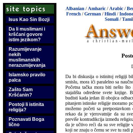
Albanian
/
Amharic
/
Arabic
/
Be
French
/
German
/
Hindi
/
Indone
Somali
/
Tami
Isus Kao Sin Bozji
Da li muslimani i
kršćani govore
istim jezikom?
Razumijevanje
nekih
Posto
muslimanskih
nerazumijevanja
Islamsko pravilo
Da bi diskusija o istinitoj religiji
palca
smislu, mora ići paralelno sa nau
Početna tačka mora biti nešto što 
Zašto Sam
stajališta određene svete knjige. 
Kršćanin?
budisti kada jedan ili obojica odbac
pitanjem istinske religije moramo po
Postoji li istinita
možemo početi sa pretpostavkom da
religija?
rekao da je vjerovatnije da su sve 
previše kontradikcija između religi
Poznavati Boga
da je učtivo reći da su sve religije
lično
koji ne znaju o čemu se sve tu radi 