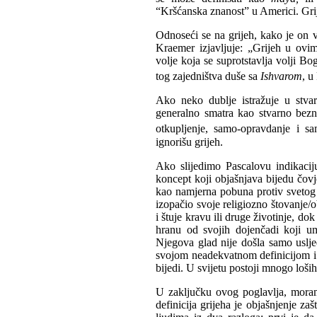
“Kršćanska znanost” u Americi. Grij
Odnoseći se na grijeh, kako je on
Kraemer izjavljuje: „Grijeh u ovim
volje koja se suprotstavlja volji Bo
tog zajedništva duše sa
Ishvarom
, u
Ako neko dublje istražuje u stvar
generalno smatra kao stvarno bezn
otkupljenje, samo-opravdanje i s
ignorišu grijeh.
Ako slijedimo Pascalovu indikacij
koncept koji objašnjava bijedu čov
kao namjerna pobuna protiv svetog
izopačio svoje religiozno štovanje/
i štuje kravu ili druge životinje, 
hranu od svojih dojenčadi koji um
Njegova glad nije došla samo uslje
svojom neadekvatnom definicijom i
bijedi. U svijetu postoji mnogo loših
U zaključku ovog poglavlja, moram
definicija grijeha je objašnjenje 