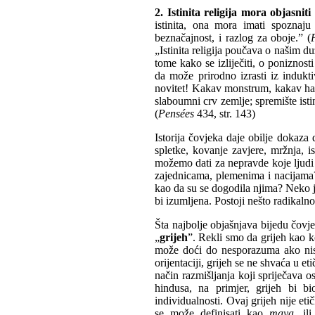
2. Istinita religija mora objasnit
istinita, ona mora imati spoznaju
beznačajnost, i razlog za oboje.” (
„Istinita religija poučava o našim d
tome kako se izliječiti, o poniznost
da može prirodno izrasti iz induk
novitet! Kakav monstrum, kakav hao
slaboumni crv zemlje; spremište isti
(
Pensées
434, str. 143)
Istorija čovjeka daje obilje dokaza 
spletke, kovanje zavjere, mržnja, 
možemo dati za nepravde koje ljudi
zajednicama, plemenima i nacijama?
kao da su se dogodila njima? Neko j
bi izumljena. Postoji nešto radikal
Šta najbolje objašnjava bijedu čovj
„
grijeh
”. Rekli smo da grijeh kao k
može doći do nesporazuma ako nism
orijentaciji, grijeh se ne shvaća u e
način razmišljanja koji spriječava 
hindusa, na primjer, grijeh bi b
individualnosti. Ovaj grijeh nije et
se može definisati kao
maya,
ili