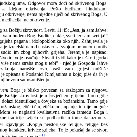
 ljudskog uma. Odgovor mora doći od skrivenog Boga.
a idejom otkrivenja. Pošto budizam, hinduizam,
ju otkrivenje, nema nijedne riječi od skrivenog Boga. U
 meditacija, ne otkrivenje.
g za Božiju skrovitost. Leviti 11:45: „Jest, ja sam Jahve;
a vam budem Bog. Budite, dakle, sveti jer sam svet ja!”
grijeha pagana i idolopoklonika oko njih. Zahtijevala je
da je izraelski narod nastavio sa svojom pobunom protiv
udio im zbog njihovih grijeha. Jeremija je napisao:
tvo te tvoje osuđuje. Shvati i vidi kako je teško i gorko
o više nema straha mog u tebi” - riječ je Gospoda Jahve
zakonja narušiše ovo, vaši vam grijesi uništiše
je opisana u Poslanici Rimljanima u kojoj piše da ih je
i njihovom samo-uništenju.
iveni
Bog) je blisko povezan sa razlogom za njegovu
je Božije skrovitosti je u čovječijem grijehu. Tamo gdje
o dolazi identifikacija čovjeka sa božanskim. Tamo gdje
v božanskog, etički čin, etičko odstupanje, tu nije moguće
Mora se naglasiti kvalitativna razlika između Boga i
ozne tradicije svijeta su podbacile u tome da uzmu za
 izjavljuje: „Kopija neistorijske religije, religije bez
nog karaktera krivice grijeha. To je pokušaj da se stvori
11
r činjenicu krivnje.”