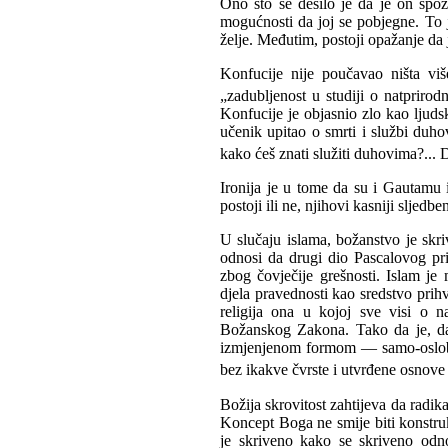
Ono što se desilo je da je on spoz
mogućnosti da joj se pobjegne. To 
želje. Međutim, postoji opažanje da je
Konfucije nije poučavao ništa vi
„zadubljenost u studiji o natprirod
Konfucije je objasnio zlo kao ljud
učenik upitao o smrti i službi duh
kako ćeš znati služiti duhovima?...
Ironija je u tome da su i Gautamu 
postoji ili ne, njihovi kasniji sljedb
U slučaju islama, božanstvo je skriv
odnosi da drugi dio Pascalovog pr
zbog čovječije grešnosti. Islam je m
djela pravednosti kao sredstvo pri
religija ona u kojoj sve visi o n
Božanskog Zakona. Tako da je, da 
izmjenjenom formom — samo-oslobo
bez ikakve čvrste i utvrđene osnove 
Božija skrovitost zahtijeva da radi
Koncept Boga ne smije biti konstruk
je skriveno kako se skriveno od