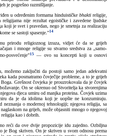
eh je pogrešno razmišljanje.
 viđen u određenim formama hinduističke
bhakti
religije
,
 religijama nije rezultat egoističke i zavedene ljudske
ga koji je svet i pravedan, nego je smetnja za realizaciju
14
 kome se sastoji spasenje.”
nu prirodu religioznog izraza, vidjet će da se grijeh
ačajan i mnoge religije su stvarno sredstva za „samo-
15
amo-posvećenje”
— ovo su koncepti koji u osnovi
u, možemo zaključiti da postoji samo jedan adekvatni
jeka kada posmatramo čovječije probleme, a to je grijeh
 Boga. Grešnost čovjeka je prouzrokovala da je čovjek
obožavanje. On se okrenuo od Stvoritelja ka stvorenjima
dok njegova djeca umiru od manjka proteina. Čovjek uzima
iru da je da idolima koji je uopšte ne konzumiraju.
d neznanja o modernoj tehnologiji; njegova religija, sa
 naglaskom na grijeh, može objasniti mnogo o njegovoj
 religija kao i dobrih.
o reći da ove dvije propozicije idu zajedno. Ozbiljna
zašto je Bog skriven. On je skriven u svom odnosu prema