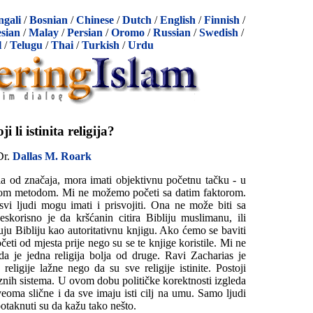
ngali
/
Bosnian
/
Chinese
/
Dutch
/
English
/
Finnish
/
sian
/
Malay
/
Persian
/
Oromo
/
Russian
/
Swedish
/
l
/
Telugu
/
Thai
/
Turkish
/
Urdu
ji li istinita religija?
Dr.
Dallas M. Roark
 bila od značaja, mora imati objektivnu početnu tačku - u
čnom metodom. Mi ne možemo početi sa datim faktorom.
svi ljudi mogu imati i prisvojiti. Ona ne može biti sa
Beskorisno je da kršćanin citira Bibliju muslimanu, ili
uju Bibliju kao autoritativnu knjigu. Ako ćemo se baviti
četi od mjesta prije nego su se te knjige koristile. Mi ne
 je jedna religija bolja od druge. Ravi Zacharias je
religije lažne nego da su sve religije istinite. Postoji
oznih sistema. U ovom dobu političke korektnosti izgleda
 veoma slične i da sve imaju isti cilj na umu. Samo ljudi
potaknuti su da kažu tako nešto.