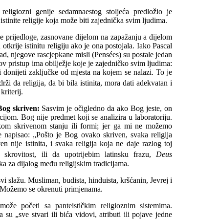
 religiozni genije sedamnaestog stoljeća predložio je
istinite religije koja može biti zajednička svim ljudima.
ne prijedloge, zasnovane dijelom na zapažanju a dijelom
tkrije istinitu religiju ako je ona postojala. Iako Pascal
rad, njegove rascjepkane misli (Pensées) su postale jedan
lov pristup ima obilježje koje je zajedničko svim ljudima:
i donijeti zaključke od mjesta na kojem se nalazi. To je
rži da religija, da bi bila istinita, mora dati adekvatan i
kriterij.
 Bog skriven:
Sasvim je očigledno da ako Bog jeste, on
jom. Bog nije predmet koji se analizira u laboratoriju.
kom skrivenom stanju ili formi; jer ga mi ne možemo
e napisao: „Pošto je Bog ovako skriven, svaka religija
 nije istinita, i svaka religija koja ne daje razlog toj
skrovitost, ili da upotrijebim latinsku frazu,
Deus
ka za dijalog među religijskim tradicijama.
vi slažu. Musliman, budista, hinduista, kršćanin, Jevrej i
. Možemo se okrenuti primjenama.
može početi sa panteističkim religioznim sistemima.
 su „sve stvari ili bića vidovi, atributi ili pojave jedne