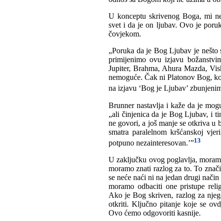
U konceptu skrivenog Boga, mi ne
svet i da je on ljubav. Ovo je por
čovjekom.
„Poruka da je Bog Ljubav je nešto
primijenimo ovu izjavu božanstvima
Jupiter, Brahma, Ahura Mazda, Vis
nemoguće. Čak ni Platonov Bog, koj
na izjavu ‘Bog je Ljubav’ zbunjen
Brunner nastavlja i kaže da je mog
„ali činjenica da je Bog Ljubav, i t
ne govori, a još manje se otkriva u 
smatra paralelnom kršćanskoj vjer
13
potpuno nezainteresovan.’”
U zaključku ovog poglavlja, moramo
moramo znati razlog za to. To znači
se neće naći ni na jedan drugi nači
moramo odbaciti one pristupe reli
Ako je Bog skriven, razlog za njeg
otkriti. Ključno pitanje koje se o
Ovo ćemo odgovoriti kasnije.