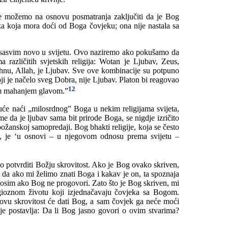
 možemo na osnovu posmatranja zaključiti da je Bog
uka koja mora doći od Boga čovjeku; ona nije nastala sa
 sasvim novo u svijetu. Ovo naziremo ako pokušamo da
 različitih svjetskih religija: Wotan je Ljubav, Zeus,
hnu, Allah, je Ljubav. Sve ove kombinacije su potpuno
i je načelo sveg Dobra, nije Ljubav. Platon bi reagovao
12
im mahanjem glavom.”
uće naći „milosrdnog” Boga u nekim religijama svijeta,
ime da je ljubav sama bit prirode Boga, se nigdje izričito
božanskoj samopredaji. Bog bhakti religije, koja se često
i, je ‘u osnovi – u njegovom odnosu prema svijetu –
 potvrditi Božju skrovitost. Ako je Bog ovako skriven,
 da ako mi želimo znati Boga i kakav je on, ta spoznaja
n osim ako Bog ne progovori. Zato što je Bog skriven, mi
gioznom životu koji izjednačavaju čovjeka sa Bogom.
ovu skrovitost će dati Bog, a sam čovjek ga neće moći
vdje postavlja: Da li Bog jasno govori o ovim stvarima?