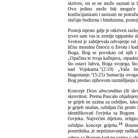
skriven, on se ne može saznati iz
Ovo jedino može biti moguće s
konfucijanizam i taoizam ne potražu
slučaju budizma i hinduizma, postoji
Postoji mjesto gdje je otkriven razlo
izveo sam vas iz zemlje egipatske d
Svetost je zahtijevala odvojenje od 
ličnu moralnu čistoću u životu i ka
Boga, Bog se povukao od njih i s
„Opačina te tvoja kažnjava, otpadniš
što ostavi Jahvu, Boga svojega, št
nad Vojskama.”(2:19) „Vaša be
blagostanje.”(5:25) Sumacija ovoga 
Bog predao njihovom razmišljanju 
Koncept
Deus absconditus
(ili
skr
skrovitost. Prema Pascalu objašnjen
se grijeh ne uzima za ozbiljno, lak
je grijeh strašan, ozbiljan čin proti
identifikovati čovjeka sa Bogom. 
čovjeka. Najvećim dijelom, religi
10
ozbiljno koncept grijeha.
Brunner
posrednika, je nepriznavanje radikal
odnos sa Bogom koji ne uzima u obzi