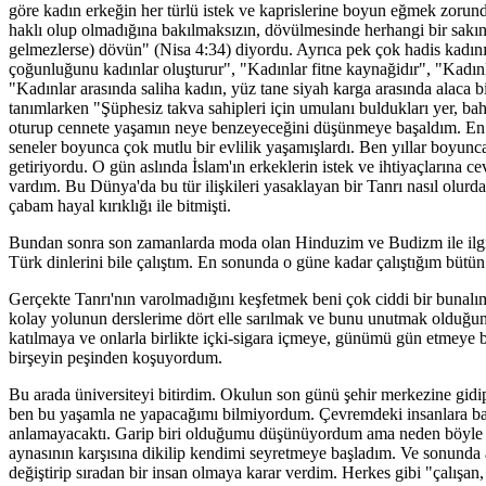
göre kadın erkeğin her türlü istek ve kaprislerine boyun eğmek zorunda
haklı olup olmadığına bakılmaksızın, dövülmesinde herhangi bir sakınc
gelmezlerse) dövün" (Nisa 4:34) diyordu. Ayrıca pek çok hadis kadın
çoğunluğunu kadınlar oluşturur", "Kadınlar fitne kaynağidır", "Kadınla
"Kadınlar arasında saliha kadın, yüz tane siyah karga arasında alaca 
tanımlarken "Şüphesiz takva sahipleri için umulanı buldukları yer, ba
oturup cennete yaşamın neye benzeyeceğini düşünmeye başaldım. En 
seneler boyunca çok mutlu bir evlilik yaşamışlardı. Ben yıllar boyunca
getiriyordu. O gün aslında İslam'ın erkeklerin istek ve ihtiyaçlarına ce
vardım. Bu Dünya'da bu tür ilişkileri yasaklayan bir Tanrı nasıl olurd
çabam hayal kırıklığı ile bitmişti.
Bundan sonra son zamanlarda moda olan Hinduzim ve Budizm ile ilgili
Türk dinlerini bile çalıştım. En sonunda o güne kadar çalıştığım bütün
Gerçekte Tanrı'nın varolmadığını keşfetmek beni çok ciddi bir bunal
kolay yolunun derslerime dört elle sarılmak ve bunu unutmak olduğunu
katılmaya ve onlarla birlikte içki-sigara içmeye, günümü gün etmeye 
birşeyin peşinden koşuyordum.
Bu arada üniversiteyi bitirdim. Okulun son günü şehir merkezine gid
ben bu yaşamla ne yapacağımı bilmiyordum. Çevremdeki insanlara ba
anlamayacaktı. Garip biri olduğumu düşünüyordum ama neden böyle 
aynasının karşısına dikilip kendimi seyretmeye başladım. Ve sonunda
değiştirip sıradan bir insan olmaya karar verdim. Herkes gibi "çalışan, 