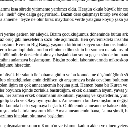
gılarımı kısa sürede yitirmeme yardımcı oldu. Hergün okula büyük bir co
nimle "inek" diye dalga geçiyorlardı. Bazan ders çalışmayı bitirip ev
ca anneme "teyze ne olur biraz maydonoz verde yatağına koyup şaka y
i yerine getiren bir aileydi. Bizim çocukluğumuz döneminde bütün ark
az-oruç gibi meselelerin sözü bile açılmazdı. Ben çevremizdeki insanl
uştum. Evrenin Big Bang, yaşamın birbirini izleyen sıradan rastlantılar
nderin insan topluluklarından elimine edilmesinin bir sonucu olarak in
oloji bölümünde derslerimi almaya başladıktan sonra geçen sürede bu i
ğını anlamaya başlamıştım. Birgün zooloji laboratuvarında mikroskop k
duğumu hissettim.
büyük bir sıkıntı ile babama gittim ve bu konuda ne düşündüğümü sö
olup olmadığından emin değilsen git araştırmaya başla cevabını bulur
 olan ilgim en çok anneannemin hoşuna gitti. Hemen bana bir Kuran ve 
eler boyunca içinde zorlukla bastırdığım, erkek olamamın isyanı yavaş
n, her zaman erkek olmamanın sıkıntısını yaşamış ve kıyafetlerim, y
e gidip tavla ve Okey oynuyordum. Anneannem bu davranışlarımı değiş
k bu konuda baskı yapmaya başladı. O dönemde anneaneme haksız olduğu
u şu anda hatırlamıyorum bile. Ama anneannemin bana, "atma şimdi, b
azılmış kitapları okumaya başladım.
çalışmalarım sonucu Kuran'ın ve islamın kadını aklen ve dinen yetersi