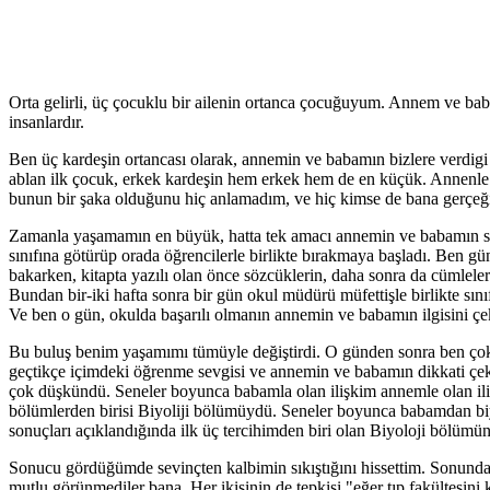
Orta gelirli, üç çocuklu bir ailenin ortanca çocuğuyum. Annem ve babam
insanlardır.
Ben üç kardeşin ortancası olarak, annemin ve babamın bizlere verdigi
ablan ilk çocuk, erkek kardeşin hem erkek hem de en küçük. Annenle b
bunun bir şaka olduğunu hiç anlamadım, ve hiç kimse de bana gerçeği
Zamanla yaşamamın en büyük, hatta tek amacı annemin ve babamın sev
sınıfına götürüp orada öğrencilerle birlikte bırakmaya başladı. Ben gü
bakarken, kitapta yazılı olan önce sözcüklerin, daha sonra da cümle
Bundan bir-iki hafta sonra bir gün okul müdürü müfettişle birlikte sın
Ve ben o gün, okulda başarılı olmanın annemin ve babamın ilgisini ç
Bu buluş benim yaşamımı tümüyle değiştirdi. O günden sonra ben çok 
geçtikçe içimdeki öğrenme sevgisi ve annemin ve babamın dikkati çekm
çok düşkündü. Seneler boyunca babamla olan ilişkim annemle olan iliş
bölümlerden birisi Biyoliji bölümüydü. Seneler boyunca babamdan biy
sonuçları açıklandığında ilk üç tercihimden biri olan Biyoloji bölüm
Sonucu gördüğümde sevinçten kalbimin sıkıştığını hissettim. Sonund
mutlu görünmediler bana. Her ikisinin de tepkisi "eğer tıp fakültes