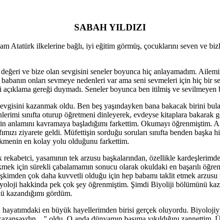
SABAH YILDIZI
 Atatürk ilkelerine bağlı, iyi eğitim görmüş, çocuklarını seven ve bizler
 değeri ve bize olan sevgisini seneler boyunca hiç anlayamadım. Ailemi
abanın onları sevmeye nedenleri var ama seni sevmeleri için hiç bir s
 açıklama gereği duymadı. Seneler boyunca ben itilmiş ve sevilmeyen 
gisini kazanmak oldu. Ben beş yaşındayken bana bakacak birini bulamad
nlerimi sınıfta oturup öğretmeni dinleyerek, evdeyse kitaplara bakarak 
lerin anlamını kavramaya başladığımı farkettim. Okumayı öğrenmiştim. 
ıfımızı ziyarete geldi. Müfettişin sorduğu soruları sınıfta benden başk
ekmenin en kolay yolu olduğunu farkettim.
rekabetci, yasamının tek arzusu başkalarından, özellikle kardeşlerimde
ek için sürekli çabalamamın sonucu olarak okuldaki en başarılı öğrenc
kimden çok daha kuvvetli olduğu için hep babamı taklit etmek arzusu va
oloji hakkinda pek çok şey öğrenmiştim. Şimdi Biyoliji bölümünü kazan
ünü kazandığımı gördüm.
a hayatımdaki en büyük hayellerimden birisi gerçek oluyordu. Biyoloj
ini kazansaydın…" oldu. O anda dünyamın başıma yıkıldığını zannettim. 