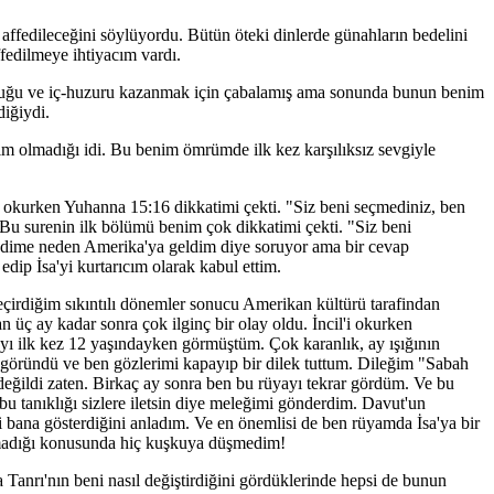
n affedileceğini söylüyordu. Bütün öteki dinlerde günahların bedelini
edilmeye ihtiyacım vardı.
uluğu ve iç-huzuru kazanmak için çabalamış ama sonunda bunun benim
iğiydi.
m olmadığı idi. Bu benim ömrümde ilk kez karşılıksız sevgiyle
l'i okurken Yuhanna 15:16 dikkatimi çekti. "Siz beni seçmediniz, ben
" Bu surenin ilk bölümü benim çok dikkatimi çekti. "Siz beni
ndime neden Amerika'ya geldim diye soruyor ama bir cevap
ip İsa'yi kurtarıcım olarak kabul ettim.
çirdiğim sıkıntılı dönemler sonucu Amerikan kültürü tarafindan
ç ay kadar sonra çok ilginç bir olay oldu. İncil'i okurken
yı ilk kez 12 yaşındayken görmüştüm. Çok karanlık, ay ışığının
 göründü ve ben gözlerimi kapayıp bir dilek tuttum. Dileğim "Sabah
değildi zaten. Birkaç ay sonra ben bu rüyayı tekrar gördüm. Ve bu
 bu tanıklığı sizlere iletsin diye meleğimi gönderdim. Davut'un
 bana gösterdiğini anladım. Ve en önemlisi de ben rüyamda İsa'ya bir
olmadığı konusunda hiç kuşkuya düşmedim!
 Tanrı'nın beni nasıl değiştirdiğini gördüklerinde hepsi de bunun