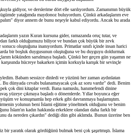
şkuyla gidiyor, ve derslerime dört elle sarılıyordum. Zamanımın büyük
e döndügümde yatağımda maydonoz buluyordum. Çünkü arkadaşlarım eve
apalım" diyor annem de bunu neşeyle kabul ediyordu. Ancak bu arada
adaşlarım yazın Kuran kursuna gider, ramazanda oruç tutar, ve
ardan farklı olduğumuzu biliyor ve bundan çok büyük bir zevk
 sonucu oluştuğuna inanıyordum. Primatlar sınıfı içinde insan harici
sanlarda bir boşluk duygusunun oluştuğuna ve bu duyguyu doldurmak
nançlarım kökünden sarsılmaya başladı. Çünkü her geçen gün yaşamın ne
arşısında hücreye bakarken içimin korkuyla karışık bir sevinçle
yledim. Babam sessizce dinledi ve yüzünü her zaman aydınlatan
sun. Bu dünyada cevabı bulanamayacak çok az soru vardır" dedi. Benim
pek çok dini kitaplar verdi. Bana namuslu, hanımefendi dinine
 yavaş yüzeye çıkmaya başladı o dönemlerde. Yıllar boyunca eğer
ürüyüşüm ve konuşmamla hep erkek gibi davranmaya başlamıştım.
tirmenin yolunun beni İslami eğitime yöneltmek olduğunu ve benim
nu İslam'ın kadın hakkında erkeklere olandan daha farklı bir
unu da nereden çıkardın" dediği dün gibi aklımda. Bunun üzerine ben
z bir yaratık olarak gördüğünü bulmak beni çok şaşırtmıştı. İslama