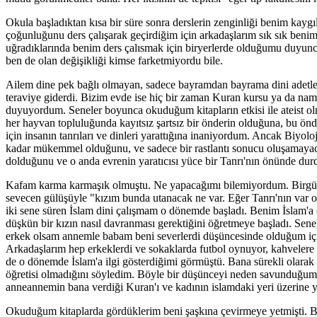
Okula başladıktan kısa bir süre sonra derslerin zenginliği benim kay
çoğunluğunu ders çalışarak geçirdiğim için arkadaşlarım sık sık be
uğradıklarında benim ders çalısmak için biryerlerde olduğumu duyun
ben de olan değişikliği kimse farketmiyordu bile.
Ailem dine pek bağlı olmayan, sadece bayramdan bayrama dini adetler
teraviye giderdi. Bizim evde ise hiç bir zaman Kuran kursu ya da nam
duyuyordum. Seneler boyunca okuduğum kitapların etkisi ile ateist olm
her hayvan topluluğunda kayıtsız şartsız bir önderin olduğuna, bu ö
için insanın tanrıları ve dinleri yarattığına inaniyordum. Ancak Biy
kadar mükemmel olduğunu, ve sadece bir rastlantı sonucu oluşamayaca
dolduğunu ve o anda evrenin yaratıcısı yüce bir Tanrı'nın önünde dur
Kafam karma karmaşık olmuştu. Ne yapacağımı bilemiyordum. Birgün 
sevecen gülüşüyle "kızım bunda utanacak ne var. Eğer Tanrı'nın var 
iki sene süren İslam dini çalışmam o dönemde başladı. Benim İslam'a
düşkün bir kızın nasıl davranması gerektiğini öğretmeye başladı. Sen
erkek olsam annemle babam beni severlerdi düşüncesinde olduğum içi
Arkadaşlarım hep erkeklerdi ve sokaklarda futbol oynuyor, kahveler
de o dönemde İslam'a ilgi gösterdiğimi görmüştü. Bana sürekli olara
öğretisi olmadığını söyledim. Böyle bir düşünceyi neden savunduğum
anneannemin bana verdiği Kuran'ı ve kadının islamdaki yeri üzerine y
Okuduğum kitaplarda gördüklerim beni şaşkına çevirmeye yetmişti. Bu 