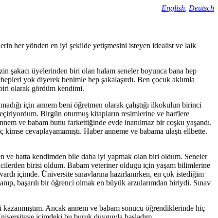
English
,
Deutsch
in her yönden en iyi şekilde yetişmesini isteyen idealist ve laik
zin şakacı üyelerinden biri olan halam seneler boyunca bana hep
ebepleri yok diyerek benimle hep şakalaşırdı. Ben çocuk aklımla
biri olarak gördüm kendimi.
ığı için annem beni öğretmen olarak çalıştığı ilkokulun birinci
geçiriyordum. Birgün oturmuş kitapların resimlerine ve harflere
Annem ve babam bunu farkettiğinde evde inanılmaz bir coşku yaşandı.
a hiç kimse cevaplayamamıştı. Haber anneme ve babama ulaştı ellbette.
n ve hatta kendimden bile daha iyi yapmak olan biri oldum. Seneler
ilerden birisi oldum. Babam veteriner oldugu için yaşam bilimlerine
rdı içimde. Üniversite sınavlarına hazırlanırken, en çok istediğim
ıp, başarılı bir öğrenci olmak en büyük arzularımdan biriydi. Sınav
iyi kazanmıştım. Ancak annem ve babam sonucu öğrendiklerinde hiç
Üniversiteye içimdeki bu buruk duyguyla başladım.