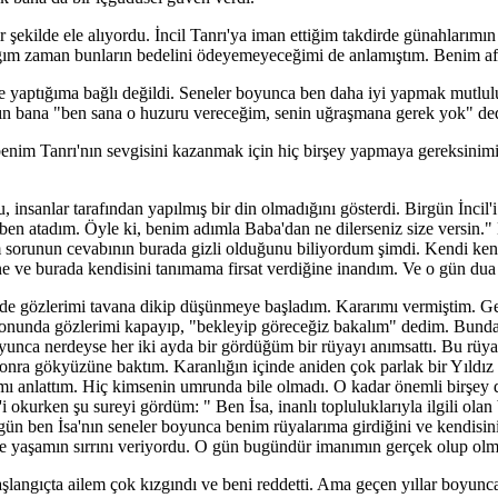
r şekilde ele alıyordu. İncil Tanrı'ya iman ettiğim takdirde günahlarımı
ğım zaman bunların bedelini ödeyemeyeceğimi de anlamıştım. Benim aff
ne yaptığıma bağlı değildi. Seneler boyunca ben daha iyi yapmak mutl
n bana "ben sana o huzuru vereceğim, senin uğraşmana gerek yok" ded
benim Tanrı'nın sevgisini kazanmak için hiç birşey yapmaya gereksinimi
, insanlar tarafından yapılmış bir din olmadığını gösterdi. Birgün İnci
i ben atadım. Öyle ki, benim adımla Baba'dan ne dilerseniz size versin.
 sorunun cevabının burada gizli olduğunu biliyordum şimdi. Kendi ke
 ve burada kendisini tanımama firsat verdiğine inandım. Ve o gün dua ed
de gözlerimi tavana dikip düşünmeye başladım. Kararımı vermiştim. Ge
unda gözlerimi kapayıp, "bekleyip göreceğiz bakalım" dedim. Bundan ü
unca nerdeyse her iki ayda bir gördüğüm bir rüyayı anımsattı. Bu rüya
nra gökyüzüne baktım. Karanlığın içinde aniden çok parlak bir Yıldız
amı anlattım. Hiç kimsenin umrunda bile olmadı. O kadar önemli birşey 
 okurken şu sureyi gördüm: " Ben İsa, inanlı topluluklarıyla ilgili olan
n ben İsa'nın seneler boyunca benim rüyalarıma girdiğini ve kendisini
 bize yaşamın sırrını veriyordu. O gün bugündür imanımın gerçek olup 
şlangıçta ailem çok kızgındı ve beni reddetti. Ama geçen yıllar boyunca