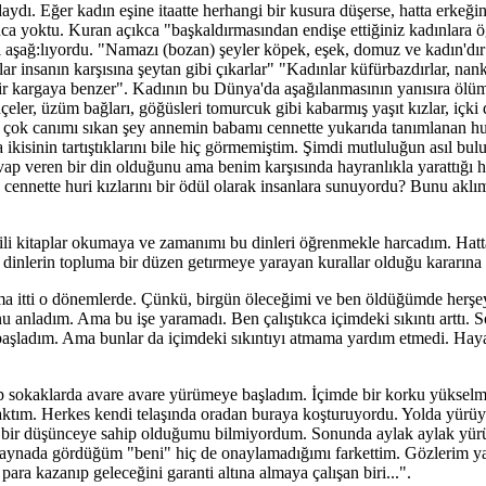
ydı. Eğer kadın eşine itaatte herhangi bir kusura düşerse, hatta erkeği
a yoktu. Kuran açıkca "başkaldırmasından endişe ettiğiniz kadınlara öğü
ı aşağ:lıyordu. "Namazı (bozan) şeyler köpek, eşek, domuz ve kadın'dır
r insanın karşısına şeytan gibi çıkarlar" "Kadınlar küfürbazdırlar, nan
bir kargaya benzer". Kadının bu Dünya'da aşağılanmasının yanısıra ölüm
hçeler, üzüm bağları, göğüsleri tomurcuk gibi kabarmış yaşıt kızlar, iç
çok canımı sıkan şey annemin babamı cennette yukarıda tanımlanan hu
 ikisinin tartıştıklarını bile hiç görmemiştim. Şimdi mutluluğun asıl b
vap veren bir din olduğunu ama benim karşısında hayranlıkla yarattığı hüc
a cennette huri kızlarını bir ödül olarak insanlara sunuyordu? Bunu aklı
 kitaplar okumaya ve zamanımı bu dinleri öğrenmekle harcadım. Hatta k
 dinlerin topluma bir düzen getırmeye yarayan kurallar olduğu kararına 
ıma itti o dönemlerde. Çünkü, birgün öleceğimi ve ben öldüğümde herşe
 anladım. Ama bu işe yaramadı. Ben çalıştıkca içimdeki sıkıntı arttı.
başladım. Ama bunlar da içimdeki sıkıntıyı atmama yardım etmedi. Haya
ip sokaklarda avare avare yürümeye başladım. İçimde bir korku yükselm
ktım. Herkes kendi telaşında oradan buraya koşturuyordu. Yolda yürü
bir düşünceye sahip olduğumu bilmiyordum. Sonunda aylak aylak yürü
 aynada gördüğüm "beni" hiç de onaylamadığımı farkettim. Gözlerim ya
para kazanıp geleceğini garanti altına almaya çalışan biri...".