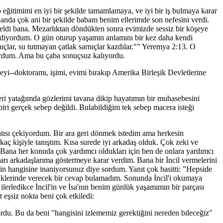
eğitimimi en iyi bir şekilde tamamlamaya, ve iyi bir iş bulmaya karar
nda çok ani bir şekilde babam benim ellerimde son nefesini verdi.
ldi bana. Mezarlıktan döndükten sonra evimizde sessiz bir köşeye
rediyordum. O gün oturup yaşamın anlamını bir kez daha kendi
ıçlar, su tutmayan çatlak sarnıçlar kazdılar."" Yeremya 2:13. O
yordum. Ama bu çaba sonuçsuz kalıyordu.
i--doktoramı, işimi, evimi bırakıp Amerika Birleşik Devletlerine
eri yatağımda gözlerimi tavana dikip hayatımın bir muhasebesini
ri gerçek sebep değildi. Bulabildiğim tek sebep macera isteği
ntısı çekiyordum. Bir ara geri dönmek istedim ama herkesin
ç kişiyle tanıştım. Kısa surede iyi arkadaş olduk. Çok zeki ve
Bana her konuda çok yardımcı oldukları için ben de onlara yardımcı
arı arkadaşlarıma göstermeye karar verdim. Bana bir İncil vermelerini
er'in hangisine inaniyorsunuz diye sordum. Yanıt çok basitti: "Hepside
diklerinde verecek bir cevap bulamadım. Sonunda İncil'i okumaya
lerledikce İncil'in ve İsa'nın benim günlük yaşamımın bir parçası
eşsiz nokta beni çok etkiledi:
ordu. Bu da beni "hangisini izlememiz gerektiğini nereden bileceğiz"