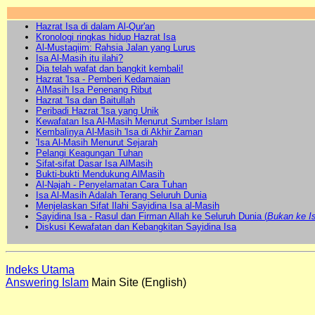
Hazrat Isa di dalam Al-Qur'an
Kronologi ringkas hidup Hazrat Isa
Al-Mustaqiim: Rahsia Jalan yang Lurus
Isa Al-Masih itu ilahi?
Dia telah wafat dan bangkit kembali!
Hazrat 'Isa - Pemberi Kedamaian
AlMasih Isa Penenang Ribut
Hazrat 'Isa dan Baitullah
Peribadi Hazrat 'Isa yang Unik
Kewafatan Isa Al-Masih Menurut Sumber Islam
Kembalinya Al-Masih 'Isa di Akhir Zaman
'Isa Al-Masih Menurut Sejarah
Pelangi Keagungan Tuhan
Sifat-sifat Dasar Isa AlMasih
Bukti-bukti Mendukung AlMasih
Al-Najah - Penyelamatan Cara Tuhan
Isa Al-Masih Adalah Terang Seluruh Dunia
Menjelaskan Sifat Ilahi Sayidina Isa al-Masih
Sayidina Isa - Rasul dan Firman Allah ke Seluruh Dunia (
Bukan ke Is
Diskusi Kewafatan dan Kebangkitan Sayidina Isa
Indeks Utama
Answering Islam
Main Site (English)