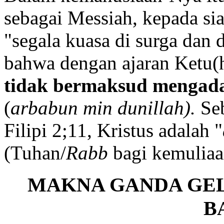
sebagai Messiah, kepada si
"segala kuasa di surga dan 
bahwa dengan ajaran Ketu(h
tidak bermaksud mengada
(
arbabun min dunillah).
Seb
Filipi 2;11, Kristus adalah "
(Tuhan/
Rabb
bagi kemuliaa
MAKNA GANDA GEL
B