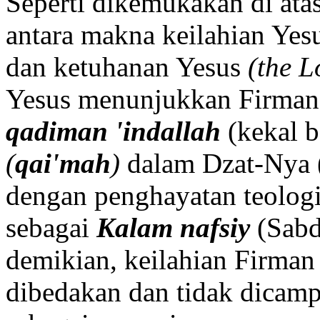
Seperti dikemukakan di ata
antara makna keilahian Yesu
dan ketuhanan Yesus
(the L
Yesus menunjukkan Firman
qadiman 'indallah
(kekal 
(
qai'mah
)
dalam Dzat-Nya 
dengan penghayatan teolog
sebagai
Kalam nafsiy
(Sabd
demikian, keilahian Firman 
dibedakan dan tidak dicam