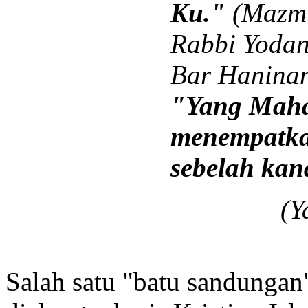
Ku."
(Mazmu
Rabbi Yodan
Bar Haninan
"Yang Mah
menempatka
sebelah ka
(Y
Salah satu "batu sandunga