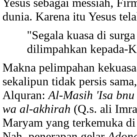
Yesus sebagai messiah, Fir
dunia. Karena itu Yesus tel
"Segala kuasa di surg
dilimpahkan kepada-Ku
Makna pelimpahan kekuasaa
sekalipun tidak persis sama
Alquran:
Al-Masih 'Isa bn
wa al-akhirah
(Q.s. ali Imr
Maryam yang terkemuka di d
Nah, penerapan gelar
Adon