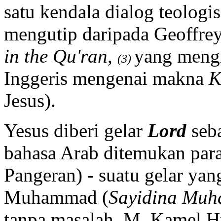
satu kendala dialog teologis
mengutip daripada Geoffre
in the Qu'ran,
yang meng
(3)
Inggeris mengenai makna
K
Jesus).
Yesus diberi gelar
Lord
seb
bahasa Arab ditemukan par
Pangeran) - suatu gelar yan
Muhammad (
Sayidina Mu
tanpa masalah, M. Kamel 