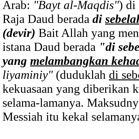
Arab:
"Bayt al-Maqdis"
) di
Raja Daud berada
di
sebela
(devir)
Bait Allah yang meng
istana Daud berada
"di seb
yang
melambangkan kehad
liyaminiy"
(duduklah
di se
kekuasaan yang diberikan k
selama-lamanya. Maksudnya
Messiah itu kekal selamany