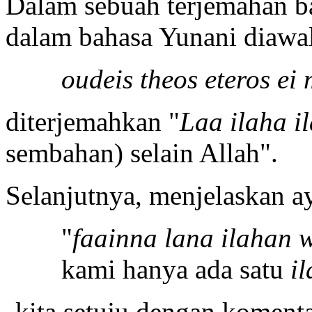
Dalam sebuah terjemahan ba
dalam bahasa Yunani diawal
oudeis theos eteros ei 
diterjemahkan "
Laa ilaha il
sembahan) selain Allah".
Selanjutnya, menjelaskan a
"
faainna lana ilahan
kami hanya ada satu
il
kita setuju dengan koment