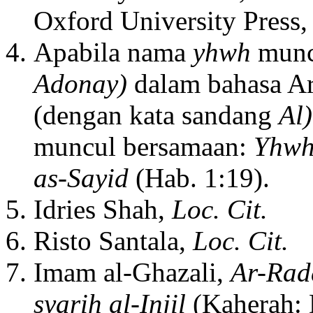
Oxford University Press,
Apabila nama
yhwh
muncu
Adonay)
dalam bahasa A
(dengan kata sandang
Al
muncul bersamaan:
Yhwh
as-Sayid
(Hab. 1:19).
Idries Shah,
Loc. Cit.
Risto Santala,
Loc. Cit.
Imam al-Ghazali,
Ar-Radd
syarih al-Injil
(Kaherah: 