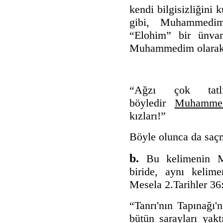
kendi bilgisizliğin
gibi, Muhammedim
“Elohim” bir ünvan
Muhammedim olarak k
“Ağzı çok tatl
böyledir
Muhammed
kızları!”
Böyle olunca da saçm
b.
Bu kelimenin M
biride, aynı kelime
Mesela 2.Tarihler 36:
“Tanrı'nın Tapınağı'n
bütün sarayları yakt