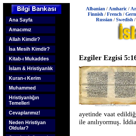
Albanian
/
Amharic
/
Ar
Finnish
/
French
/
Ger
Russian
/
Swedish
Ana Sayfa
Amacımız
Allah Kimdir?
İsa Mesih Kimdir?
Ezgiler Ezgisi 5
Kitab-ı Mukaddes
İslam & Hristiyanlık
Kuran-ı Kerim
Muhammed
Hristiyanlığın
Temelleri
ayetinde vaat edild
Cevaplarımız!
ile anılıyormuş. İddi
Neden Hristiyan
Oldular?