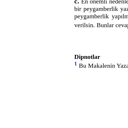
c.
En önemli nedenler
bir peygamberlik yaz
peygamberlik yapıl
verilsin. Bunlar cev
Dipnotlar
1
Bu Makalenin Yazarı