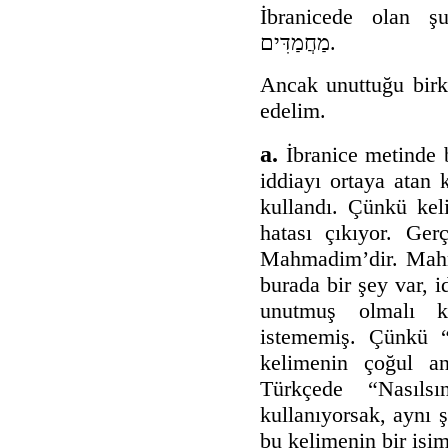
İbranicede olan şu
מַחֲמַדִּים.
Ancak unuttuğu birk
edelim.
a.
İbranice metinde bu kelime
iddiayı ortaya atan kişi ke
kullandı. Çünkü kel
hatası çıkıyor. Gerçek kelime
Mahmadim’dir. Mahm
burada bir şey var, i
unutmuş olmalı k
istememiş. Çünkü 
kelimenin çoğul anl
Türkçede “Nasılsı
kullanıyorsak, aynı 
bu kelimenin bir is