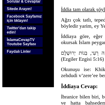
Sorular & Cevaplar
İddia tam olarak şöyl
Sitede Arayın!
Facebook Sayfamız
Ağzı çok tatlı, tepe
için tıklayın!
böyledir yarim, ey Ye
Twitter'dan takip
edin!
İddiaya göre, eğer 
İslamaCevapTV
okursak İslam peyga
Youtube Sayfası
Faydalı Linler
ֶה רֵעִי, בְּנוֹת יְרוּשָׁלִָם
(Ezgiler Ezgisi 5:16)
Okunuşu ise: Khi
zehdudi v’zere’ee b
İddiaya Cevap:
İbranice bilen biri
ve hatta bahsedem