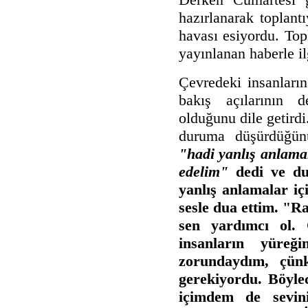
hazırlanarak toplant
havası esiyordu. Topl
yayınlanan haberle i
Çevredeki insanların 
bakış açılarının d
olduğunu dile getirdi
duruma düşürdüğünü
"hadi yanlış anlamal
edelim"
dedi ve d
yanlış anlamalar i
sesle dua ettim. "Ra
sen yardımcı ol. 
insanların yüre
zorundaydım, çün
gerekiyordu. Böyle
içimdem de sevin