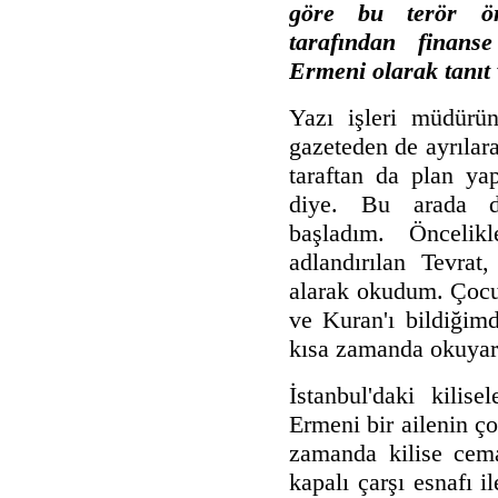
göre bu terör örg
tarafından finanse
Ermeni olarak tanıt 
Yazı işleri müdürün
gazeteden de ayrılara
taraftan da plan y
diye. Bu arada dı
başladım. Öncelik
adlandırılan Tevrat
alarak okudum. Çocu
ve Kuran'ı bildiğim
kısa zamanda okuyara
İstanbul'daki kilis
Ermeni bir ailenin ç
zamanda kilise cema
kapalı çarşı esnafı 