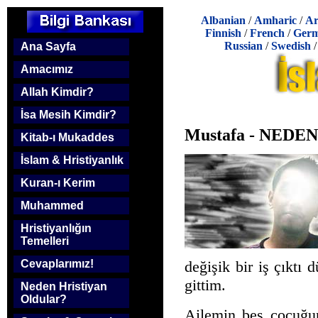
Albanian
/
Amharic
/
Ar
Finnish
/
French
/
Ger
Russian
/
Swedish
Ana Sayfa
Amacımız
Allah Kimdir?
İsa Mesih Kimdir?
Mustafa - NED
Kitab-ı Mukaddes
İslam & Hristiyanlık
Kuran-ı Kerim
Muhammed
Hristiyanlığın
Temelleri
değişik bir iş çıktı
Cevaplarımız!
gittim.
Neden Hristiyan
Oldular?
Ailemin beş çocuğu