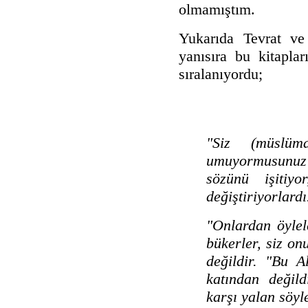
olmamıştım.
Yukarıda Tevrat ve 
yanısıra bu kitaplar
sıralanıyordu;
"Siz (müslüma
umuyormusunuz
sözünü işitiyo
değiştiriyorlardı
"Onlardan öylele
bükerler, siz on
değildir. "Bu A
katından değild
karşı yalan söyle