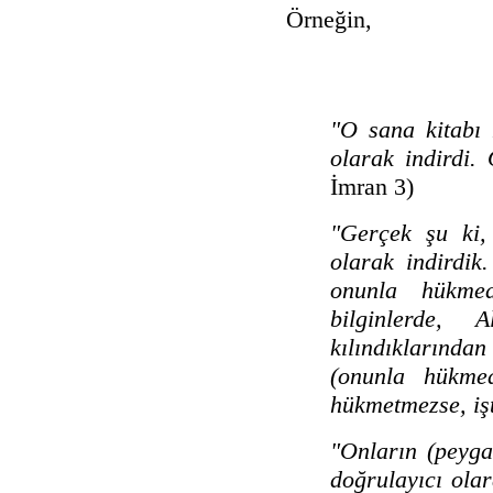
Örneğin,
"O sana kitabı 
olarak indirdi. 
İmran 3)
"Gerçek şu ki, 
olarak indirdik
onunla hükmede
bilginlerde, 
kılındıklarında
(onunla hükmede
hükmetmezse, işt
"Onların (peyga
doğrulayıcı ola