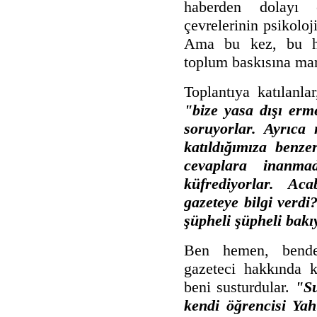
haberden dolayı ç
çevrelerinin psikoloj
Ama bu kez, bu hab
toplum baskısına mar
Toplantıya katılanla
"bize yasa dışı erme
soruyorlar. Ayrıca 
katıldığımıza benze
cevaplara inanma
küfrediyorlar. Ac
gazeteye bilgi verd
şüpheli şüpheli bakı
Ben hemen, bende
gazeteci hakkında 
beni susturdular.
"Su
kendi öğrencisi Yah