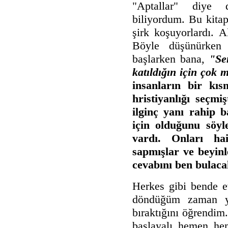
"Aptallar" diye
biliyordum. Bu kitap
şirk koşuyorlardı. 
Böyle düşünürken 
başlarken bana,
"Sen
katıldığın için çok 
insanların bir kı
hristiyanlığı seçmiş
ilginç yanı rahip b
için olduğunu söyl
vardı. Onları h
sapmışlar ve beyin
cevabını ben bulaca
Herkes gibi bende e
döndüğüm zaman ya
bıraktığını öğrendim
başlayalı hemen he