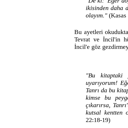
"De ki: 'Eğer d
ikisinden daha 
olayım."
(Kasas 
Bu ayetleri okudukt
Tevrat ve İncil'in 
İncil'e göz gezdirme
"Bu kitaptaki 
uyarıyorum! Eğe
Tanrı da bu kitap
kimse bu peyga
çıkarırsa, Tanr
kutsal kentten 
22:18-19)