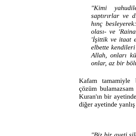
"Kimi yahudile
saptırırlar ve 
hınç besleyerek:
olası- ve 'Raina
'İşittik ve itaat
elbette kendiler
Allah, onları kü
onlar, az bir bö
Kafam tamamiyle b
çözüm bulamazsam s
Kuran'ın bir ayetinde
diğer ayetinde yanlış
"Biz bir ayeti s