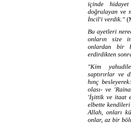
içinde hidaye
doğrulayan ve m
İncil'i verdik."
(M
Bu ayetleri nere
onların size 
onlardan bir b
erdirdikten sonra
"Kim yahudile
saptırırlar ve 
hınç besleyerek:
olası- ve 'Raina
'İşittik ve itaat
elbette kendiler
Allah, onları kü
onlar, az bir bö