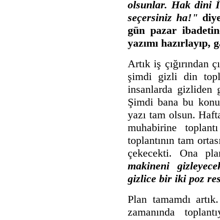
olsunlar. Hak dini İ
seçersiniz ha!"
diye
gün pazar ibadetin
yazımı hazırlayıp, g
Artık iş çığırından 
şimdi gizli din top
insanlarda gizliden g
Şimdi bana bu konula
yazı tam olsun. Haft
muhabirine toplant
toplantının tam ortas
çekecekti. Ona pl
makineni gizleyece
gizlice bir iki poz 
Plan tamamdı artık
zamanında toplant