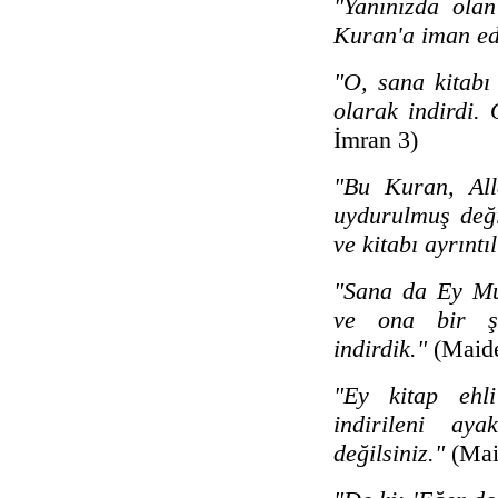
"Yanınızda olan
Kuran'a iman e
"O, sana kitabı
olarak indirdi. O
İmran 3)
"Bu Kuran, All
uydurulmuş deği
ve kitabı ayrıntı
"Sana da Ey Mu
ve ona bir şah
indirdik."
(Maide
"Ey kitap ehli
indirileni ay
değilsiniz."
(Mai