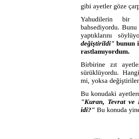
gibi ayetler göze çar
Yahudilerin bir 
bahsediyordu. Bunu 
yaptıklarını söyl
değiştirildi"
bunun iç
rastlamıyordum.
Birbirine zıt ayetl
sürüklüyordu. Hang
mi, yoksa değiştiril
Bu konudaki ayetlerd
"Kuran, Tevrat ve 
idi?"
Bu konuda yine