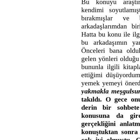
Bu konuyu araştır
kendimi soyutlamış
bırakmışlar ve 
arkadaşlarımdan bir
Hatta bu konu ile il
bu arkadaşımın yar
Önceleri bana olduk
gelen yönleri olduğ
bununla ilgili kita
ettiğimi düşüyordum
yemek yemeyi öner
yakmakla meşgulsun
takıldı. O gece on
derin bir sohbet
konusuna da gird
gerçekliğini anlat
konuştuktan sonra 
çok iyi olmuştu. 