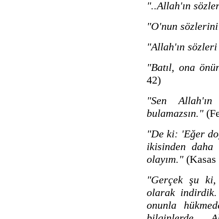
"..Allah'ın sözle
"O'nun sözlerini
"Allah'ın sözleri
"Batıl, ona önü
42)
"Sen Allah'ın 
bulamazsın."
(Fe
"De ki: 'Eğer d
ikisinden daha
olayım."
(Kasas 
"Gerçek şu ki, 
olarak indirdik
onunla hükmede
bilginlerde, 