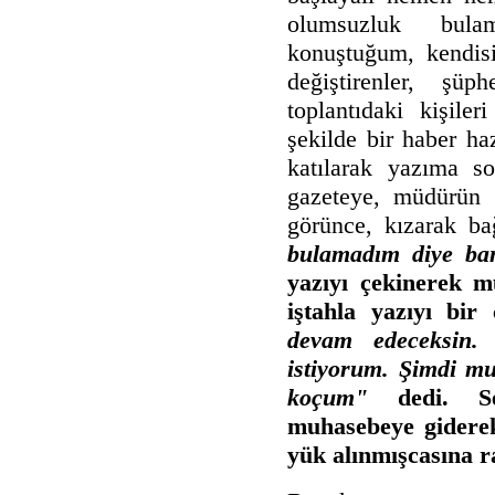
olumsuzluk bula
konuştuğum, kendisi
değiştirenler, şüp
toplantıdaki kişiler
şekilde bir haber ha
katılarak yazıma s
gazeteye, müdürün 
görünce, kızarak b
bulamadım diye b
yazıyı çekinerek 
iştahla yazıyı bi
devam edeceksin.
istiyorum. Şimdi mu
koçum"
dedi. S
muhasebeye gidere
yük alınmışcasına r