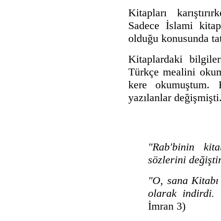
Kitapları karıştır
Sadece İslami kita
olduğu konusunda ta
Kitaplardaki bilgil
Türkçe mealini oku
kere okumuştum. 
yazılanlar değişmişt
"Rab'binin ki
sözlerini değişti
"O, sana Kitabı
olarak indirdi. 
İmran 3)