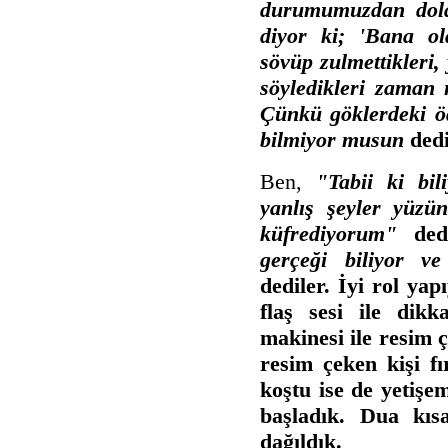
durumumuzdan dola
diyor ki; 'Bana ol
sövüp zulmettikleri,
söyledikleri zaman 
Çünkü göklerdeki ö
bilmiyor musun
dedi
Ben,
"Tabii ki bil
yanlış şeyler yüzü
küfrediyorum"
ded
gerçeği biliyor ve
dediler. İyi rol ya
flaş sesi ile dikk
makinesi ile resim 
resim çeken kişi fı
koştu ise de yetişe
başladık. Dua kıs
dağıldık.