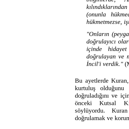
kılındıklarında
(onunla hükmede
hükmetmezse, işt
"Onların (peyga
doğrulayıcı ola
içinde hidaye
doğrulayan ve m
İncil'i verdik."
(M
Bu ayetlerde Kuran,
kurtuluş olduğunu 
doğruladığını ve içi
önceki Kutsal Kit
söylüyordu. Kura
doğrulamak ve koruma