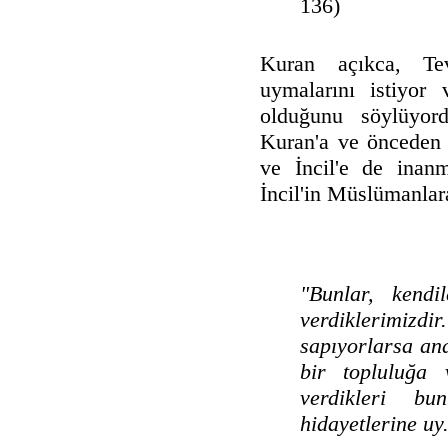
136)
Kuran açıkca, Tev
uymalarını istiyor 
olduğunu söylüyor
Kuran'a ve önceden 
ve İncil'e de inan
İncil'in Müslümanlara
"Bunlar, kendi
verdiklerimiz
sapıyorlarsa an
bir topluluğa v
verdikleri bu
hidayetlerine uy