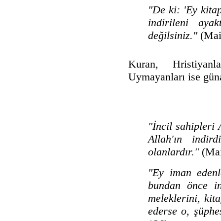
"De ki: 'Ey kitap
indirileni ay
değilsiniz."
(Mai
Kuran, Hristiyanl
Uymayanları ise gün
"İncil sahipleri 
Allah'ın indir
olanlardır."
(Ma
"Ey iman edenle
bundan önce in
meleklerini, kit
ederse o, şüphes