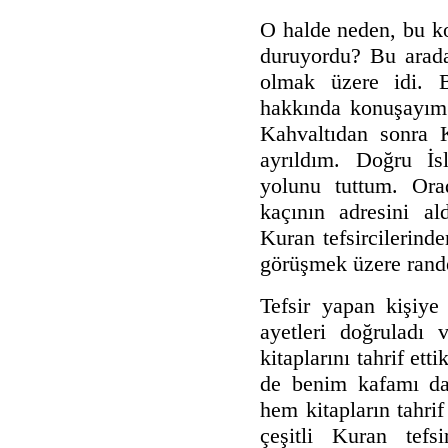
O halde neden, bu ko
duruyordu? Bu arada
olmak üzere idi. B
hakkında konuşayım
Kahvaltıdan sonra 
ayrıldım. Doğru İsl
yolunu tuttum. Ora
kaçının adresini a
Kuran tefsircilerinde
görüşmek üzere rand
Tefsir yapan kişiye
ayetleri doğruladı 
kitaplarını tahrif ett
de benim kafamı dah
hem kitapların tahri
çeşitli Kuran tefsi