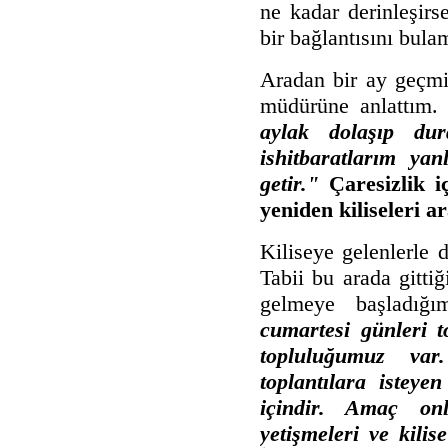
ne kadar derinleşirse
bir bağlantısını bul
Aradan bir ay geçmiş
müdürüne anlattım.
aylak dolaşıp du
ishitbaratlarım ya
getir."
Çaresizlik 
yeniden kiliseleri 
Kiliseye gelenlerle 
Tabii bu arada gittiğ
gelmeye başladığ
cumartesi günleri 
topluluğumuz var.
toplantılara isteye
içindir. Amaç onl
yetişmeleri ve kilis