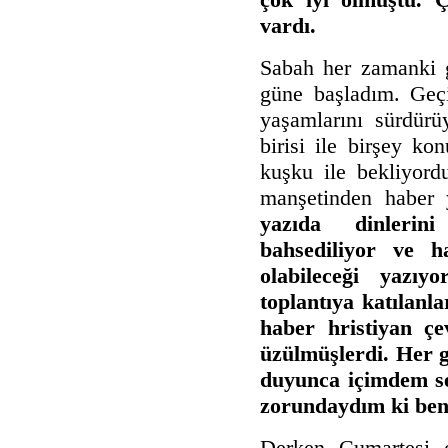
vardı.
Sabah her zamanki gi
güne başladım. Geç
yaşamlarını sürdürü
birisi ile birşey ko
kuşku ile bekliyord
manşetinden haber 
yazıda dinlerin
bahsediliyor ve ha
olabileceği yazıy
toplantıya katılanl
haber hristiyan çe
üzülmüşlerdi. Her g
duyunca içimdem s
zorundaydım ki ben
Derken Cumartesi g