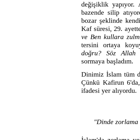
değişiklik yapıyor. 
bazende silip atıyo
bozar şeklinde kendi
Kaf süresi, 29. ayett
ve Ben kullara zulm
tersini ortaya koy
doğru? Söz Allah t
sormaya başladım.
Dinimiz İslam tüm dü
Çünkü Kafirun 6'da,
ifadesi yer alıyordu.
"Dinde zorlama (
İslam'da zorlama y