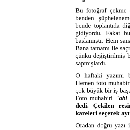
Bu fotoğraf çekme o
benden şüphelenem
bende toplantıda diğ
gidiyordu. Fakat b
başlamıştı. Hem san
Bana tamamı ile saçma
çünkü değiştirilmiş b
sapmışlardı.
O haftaki yazımı bi
Hemen foto muhabiri
çok büyük bir iş baş
Foto muhabiri
"abi 
dedi. Çekilen res
kareleri seçerek ay
Oradan doğru yazı i