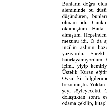
Bunların doğru old
alemininde bu düşü
düşündüren, bunlar
olmam idi. Çünkü
okumuştum. Hatta 
almıştım. Hepsinden
mezunu idi. O da ay
İncil'in aslının bo
yazıyordu. Sürek
hatırlayamıyordum. 
içimi, yiyip kemiri
Üstelik Kuran eğit
Oysa ki bilgileri
bozulmuştu. Yoldan 
şeyi söyleyecekti. 
dolaştıktan sonra ev
odama çekilip, kitapl