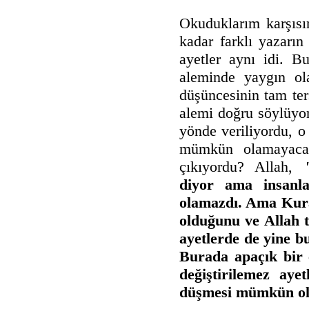
Okuduklarım karşıs
kadar farklı yazarı
ayetler aynı idi. Bu
aleminde yaygın ola
düşüncesinin tam te
alemi doğru söylüyor
yönde veriliyordu, 
mümkün olamayacağ
çıkıyordu? Allah,
diyor ama insanl
olamazdı. Ama Kuran
olduğunu ve Allah 
ayetlerde de yine bu
Burada apaçık bir ç
değiştirilemez ayet
düşmesi mümkün ol