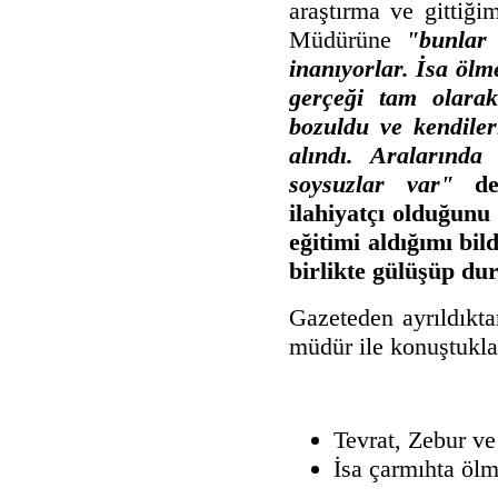
araştırma ve gittiği
Müdürüne
"bunlar 
inanıyorlar. İsa ölm
gerçeği tam olarak
bozuldu ve kendileri
alındı. Aralarında 
soysuzlar var"
d
ilahiyatçı olduğunu
eğitimi aldığımı bil
birlikte gülüşüp du
Gazeteden ayrıldıkt
müdür ile konuştukla
Tevrat, Zebur ve 
İsa çarmıhta ölme