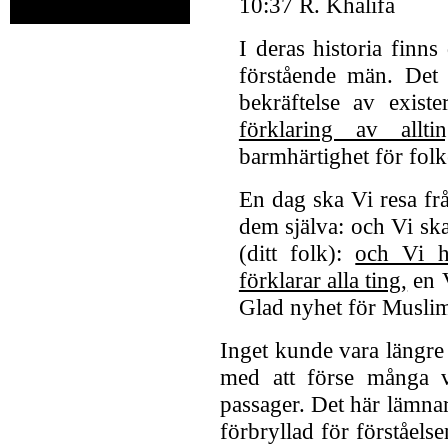
10:37 R. Khalifa
I deras historia finns 
förstående män. Det ä
bekräftelse av exist
förklaring av alltin
barmhärtighet för folk
En dag ska Vi resa frå
dem själva: och Vi sk
(ditt folk):
och Vi h
förklarar alla ting,
en V
Glad nyhet för Muslim
Inget kunde vara längre
med att förse många vik
passager. Det här lämnar 
förbryllad för förståels