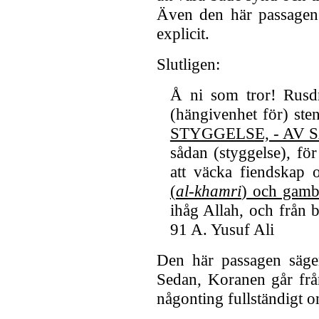
Även den här passagen 
explicit.
Slutligen:
Å ni som tror! Rusd
(hängivenhet för) ste
STYGGELSE, - AV
sådan (styggelse), för
att väcka fiendskap 
(
al-khamri
) och gamb
ihåg Allah, och från b
91 A. Yusuf Ali
Den här passagen säger
Sedan, Koranen går från
någonting fullständigt o