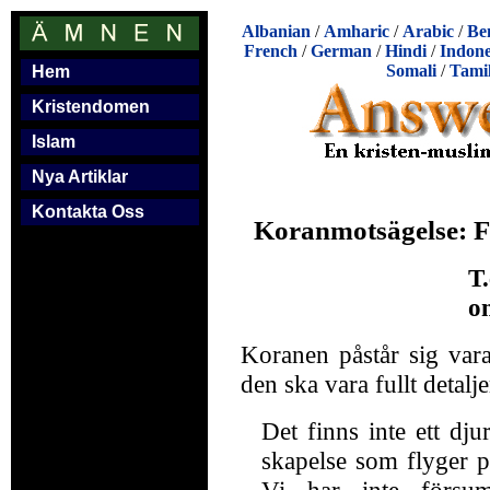
Albanian
/
Amharic
/
Arabic
/
Be
French
/
German
/
Hindi
/
Indone
Somali
/
Tami
Hem
Kristendomen
Islam
Nya Artiklar
Kontakta Oss
Koranmotsägelse: Fu
T
o
Koranen påstår sig vara
den ska vara fullt detalje
Det finns inte ett dju
skapelse som flyger på
Vi har inte förs