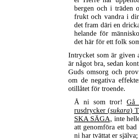
bergen och i träden 
frukt och vandra i d
det fram däri en drick
helande för människor
det här för ett folk so
Intrycket som är given 
är något bra, sedan kon
Guds omsorg och provia
om de negativa effekte
otillåtet för troende.
Å ni som tror!
Gå 
rusdrycker (
sukara
) 
SKA SÄGA,
inte hell
att genomföra ett bad -
ni har tvättat er själva