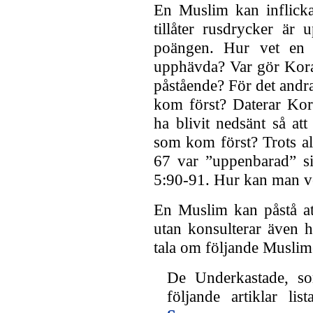
En Muslim kan inflicka
tillåter rusdrycker är
poängen. Hur vet en M
upphävda? Var gör Korane
påstående? För det andr
kom först? Daterar Kor
ha blivit nedsänt så at
som kom först? Trots all
67 var ”uppenbarad” si
5:90-91. Hur kan man ve
En Muslim kan påstå at
utan konsulterar även had
tala om följande Muslime
De Underkastade, som
följande artiklar li