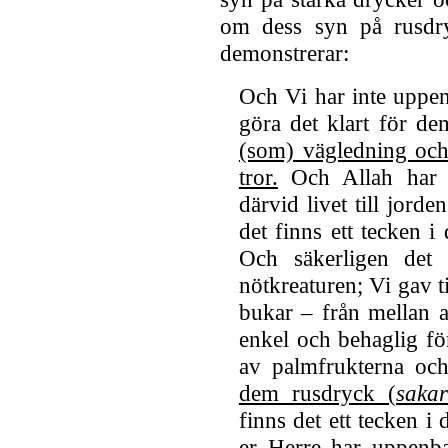
om dess syn på rusdryc
demonstrerar:
Och Vi har inte uppen
göra det klart för d
(som) vägledning och
tror.
Och Allah har s
därvid livet till jord
det finns ett tecken i 
Och säkerligen det f
nötkreaturen; Vi gav ti
bukar – från mellan a
enkel och behaglig fö
av palmfrukterna oc
dem rusdryck (
saka
finns det ett tecken i 
er Herre har uppenba