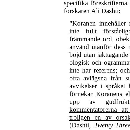
specifika föreskrifterna
forskaren Ali Dashti:
”Koranen innehåller
inte fullt förståe
främmande ord, obeka
använd utanför dess 
böjd utan iakttagand
ologisk och ogramma
inte har referens; o
ofta avlägsna från s
avvikelser i språket 
förnekar Koranens el
upp av gudfruk
kommentatorerna att
troligen en av orsak
(Dashti,
Twenty-Thre