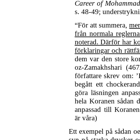
Career of Mohamma
s. 48-49; understrykni
“För att summera,
mer
från normala reglerna
noterad. Därför har ko
förklaringar och rättf
dem var den store k
oz-Zamakhshari (46
författare skrev om: 
begått ett chockerand
göra läsningen anpass
hela Koranen sådan d
anpassad till Koranen
är våra)
Ett exempel på sådan oe
syn på starka drycker o