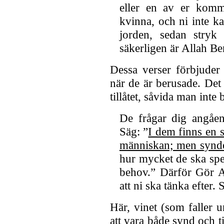
eller en av er komme
kvinna, och ni inte kan 
jorden, sedan stryk
säkerligen är Allah Be
Dessa verser förbjuder
när de är berusade. Det 
tillåtet, såvida man inte b
De frågar dig angåen
Säg: ”
I dem finns en
människan; men synde
hur mycket de ska spe
behov.” Därför Gör A
att ni ska tänka efter.
Här, vinet (som faller 
att vara både synd och t