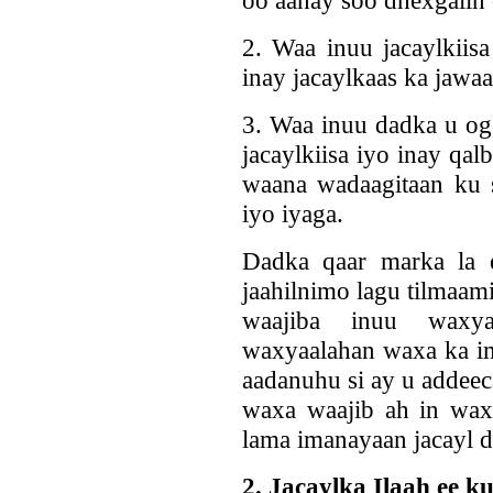
2. Waa inuu jacaylkiis
inay jacaylkaas ka jawaa
3. Waa inuu dadka u og
jacaylkiisa iyo inay qa
waana wadaagitaan ku s
iyo iyaga.
Dadka qaar marka la 
jaahilnimo lagu tilmaam
waajiba inuu waxya
waxyaalahan waxa ka im
aadanuhu si ay u addeec
waxa waajib ah in waxy
lama imanayaan jacayl d
2. Jacaylka Ilaah ee 