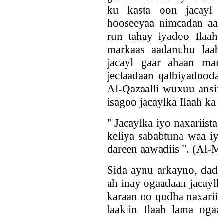
ku kasta oon jacayl
hooseeyaa nimcadan aa
run tahay iyadoo Ilaah
markaas aadanuhu laa
jacayl gaar ahaan ma
jeclaadaan qalbiyadood
Al-Qazaalli wuxuu ansi
isagoo jacaylka Ilaah k
" Jacaylka iyo naxariis
keliya sababtuna waa i
dareen aawadiis ". (Al-
Sida aynu arkayno, dad
ah inay ogaadaan jacayl
karaan oo qudha naxarii
laakiin Ilaah lama oga