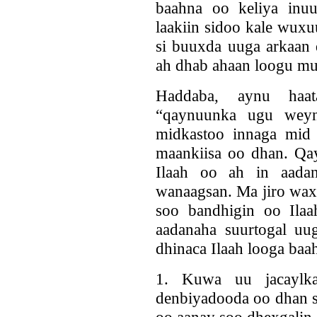
baahna oo keliya inu
laakiin sidoo kale wuxu
si buuxda uuga arkaan 
ah dhab ahaan loogu mu
Haddaba, aynu haat
“qaynuunka ugu weyn
midkastoo innaga mid a
maankiisa oo dhan. Qa
Ilaah oo ah in aada
wanaagsan. Ma jiro wax 
soo bandhigin oo Ilaah
aadanaha suurtogal uu
dhinaca Ilaah looga baa
1. Kuwa uu jacaylk
denbiyadooda oo dhan s
oo aanay soo dhexgalin 