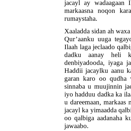
jacayl ay wadaagaan I
markaasna noqon kara
rumaystaha.
Xaaladda sidan ah waxa
Qur’aanku uuga tegay
Ilaah laga jeclaado qal
dadku aanay heli k
denbiyadooda, iyaga j
Haddii jacaylku aanu k
garan karo oo qudha 
sinnaba u muujinnin ja
iyo hadduu dadka ka ila
u dareemaan, markaas m
jacayl ka yimaadda qalb
oo qalbiga aadanaha ku 
jawaabo.