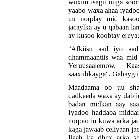
wuxuu isagu uuga sooc
yaabo waxa ahaa iyadoo 
uu noqday mid kasoo 
jacaylka ay u qabaan l
ay kusoo koobtay ereya
"Afkiisu aad iyo aa
dhammaantiis waa mid 
Yeruusaalemow, Ka
saaxiibkayga". Gabaygi
Maadaama oo uu sha
dadkeeda waxa ay dabiic
badan midkan aay saa
Iyadoo haddaba midda
noqoto in kuwa arka ja
kaga jawaab celiyaan ja
Ilaah ka dhex arka sh