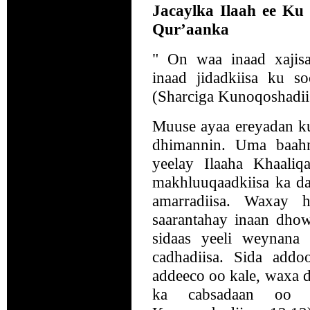
Jacaylka Ilaah ee Ku
Qur’aanka
" On waa inaad xajisa
inaad jidadkiisa ku s
(Sharciga Kunoqoshadiis
Muuse ayaa ereyadan kula
dhimannin. Uma baahn
yeelay Ilaaha Khaali
makhluuqaadkiisa ka da
amarradiisa. Waxay 
saarantahay inaan dho
sidaas yeeli weynana
cadhadiisa. Sida addo
addeeco oo kale, waxa d
ka cabsadaan oo dh