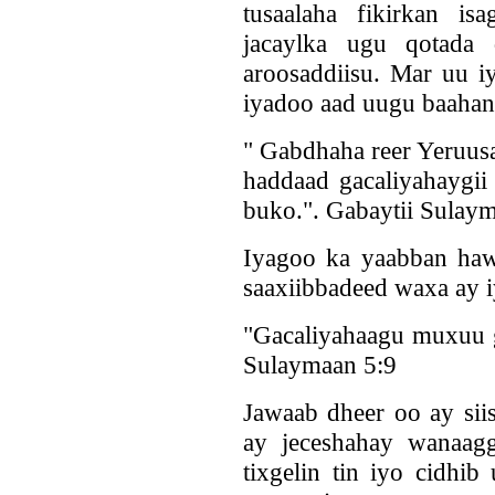
tusaalaha fikirkan i
jacaylka ugu qotada
aroosaddiisu. Mar uu i
iyadoo aad uugu baahan,
" Gabdhaha reer Yeruus
haddaad gacaliyahaygii
buko.". Gabaytii Sulay
Iyagoo ka yaabban haws
saaxiibbadeed waxa ay 
"Gacaliyahaagu muxuu g
Sulaymaan 5:9
Jawaab dheer oo ay sii
ay jeceshahay wanaagg
tixgelin tin iyo cidhi