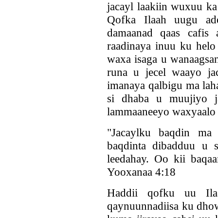
jacayl laakiin wuxuu k
Qofka Ilaah uugu ade
damaanad qaas cafis 
raadinaya inuu ku helo 
waxa isaga u wanaagsan
runa u jecel waayo ja
imanaya qalbigu ma lah
si dhaba u muujiyo j
lammaaneeyo waxyaalo 
"Jacaylku baqdin ma l
baqdinta dibadduu u s
leedahay. Oo kii baqa
Yooxanaa 4:18
Haddii qofku uu Il
qaynuunnadiisa ku dhowr