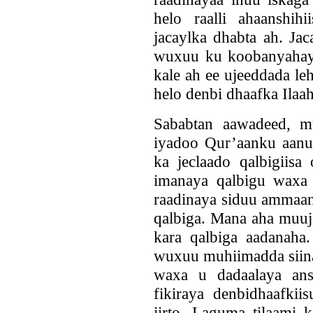
helo raalli ahaanshi
jacaylka dhabta ah. Jac
wuxuu ku koobanyahay d
kale ah ee ujeeddada le
helo denbi dhaafka Ilaah
Sababtan aawadeed, m
iyadoo Qur’aanku aanu 
ka jeclaado qalbigiisa
imanaya qalbigu waxa
raadinaya siduu ammaan
qalbiga. Mana aha muuji
kara qalbiga aadanaha
wuxuu muhiimadda siina
waxa u dadaalaya ans
fikiraya denbidhaafki
jirto. Laguma tilaami 