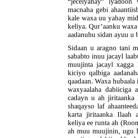
“jecelyahay” iyadoon
macnaha gebi ahaantiis
kale waxa uu yahay mid
keliya. Qur’aanku waxa 
aadanuhu sidan ayuu u 
Sidaan u aragno tani m
sababto inuu jacayl laa
muujinta jacayl xagga 
kiciyo qalbiga aadanah
qaadaan. Waxa hubaala 
waxyaalaha dabiiciga 
cadayn u ah jiritaanka
shaqayso laf ahaantee
karta jiritaanka Ilaa
keliya ee runta ah (Roo
ah muu muujinin, ugu 