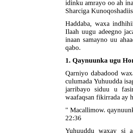
idinku amrayo oo ah ina
Sharciga Kunoqoshadiis
Haddaba, waxa indhihi
Ilaah uugu adeegno jac
inaan samayno uu ahaad
qabo.
1. Qaynuunka ugu Ho
Qarniyo dabadood waxa
culumada Yuhuudda isag
jarribayo siduu u fas
waafaqsan fikirrada ay
" Macallimow. qaynuunk
22:36
Yuhuuddu waxay si aa