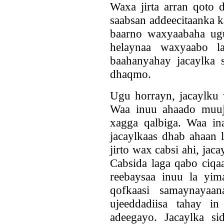
Waxa jirta arran qoto 
saabsan addeecitaanka 
baarno waxyaabaha ug
helaynaa waxyaabo 
baahanyahay jacaylka
dhaqmo.
Ugu horrayn, jacaylku
Waa inuu ahaado muuji
xagga qalbiga. Waa ina
jacaylkaas dhab ahaan 
jirto wax cabsi ahi, jac
Cabsida laga qabo ciqa
reebaysaa inuu la yi
qofkaasi samaynaya
ujeeddadiisa tahay i
adeegayo. Jacaylka s