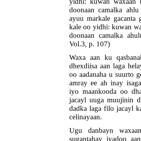
yidhi: kuwan waxaan 
doonaan camalka ahlu
ayuu markale gacanta 
kale oo yidhi: kuwan w
doonaan camalka ahulu
Vol.3, p. 107)
Waxa aan ku qasbanah
dhexdiisa aan laga hela
oo aadanaha u suurto g
amray ee ah inay isaga
iyo maankooda oo dhan.
jacayl uuga muujinin d
dadka laga filo jacayl 
celinayaan.
Ugu danbayn waxaan
sugantahay iyadoo aan