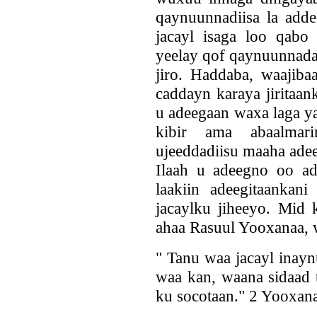
qaynuunnadiisa la add
jacayl isaga loo qabo
yeelay qof qaynuunnada 
jiro. Haddaba, waajiba
caddayn karaya jiritaan
u adeegaan waxa laga ya
kibir ama abaalmari
ujeeddadiisu maaha adee
Ilaah u adeegno oo add
laakiin adeegitaanka
jacaylku jiheeyo. Mid 
ahaa Rasuul Yooxanaa, 
" Tanu waa jacayl inay
waa kan, waana sidaad t
ku socotaan." 2 Yooxan