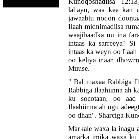
Kunoqoshadiisa 12:1
lahayn, waa kee kan 
jawaabtu noqon doonta
Ilaah midnimadiisa rum
waajibaadka uu ina far
intaas ka sarreeya? Si
intaas ka weyn oo Ilaah
oo keliya inaan dhowrn
Muuse.
" Bal maxaa Rabbiga Il
Rabbiga Ilaahiinna ah k
ku socotaan, oo aad 
Ilaahiinna ah ugu adeeg
oo dhan". Sharciga Kun
Markale waxa la inagu a
amarka imika waxa ku