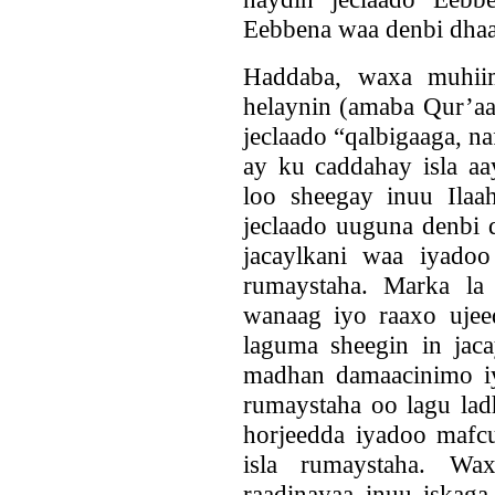
Eebbena waa denbi dhaaf
Haddaba, waxa muhii
helaynin (amaba Qur’aa
jeclaado “qalbigaaga, n
ay ku caddahay isla aa
loo sheegay inuu Ilaah
jeclaado uuguna denbi 
jacaylkani waa iyado
rumaystaha. Marka la
wanaag iyo raaxo ujeed
laguma sheegin in jac
madhan damaacinimo i
rumaystaha oo lagu lad
horjeedda iyadoo mafcu
isla rumaystaha. Wa
raadinayaa inuu iskaga