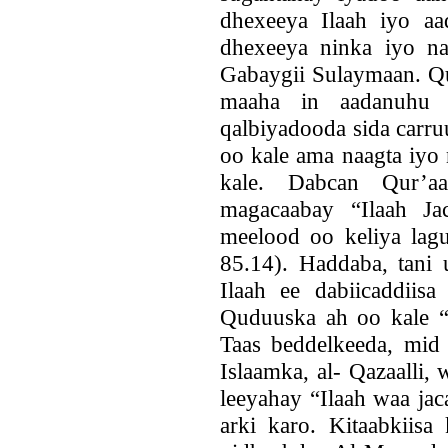
dhexeeya Ilaah iyo aa
dhexeeya ninka iyo na
Gabaygii Sulaymaan. Qu
maaha in aadanuhu 
qalbiyadooda sida carr
oo kale ama naagta iyo 
kale. Dabcan Qur’a
magacaabay “Ilaah Ja
meelood oo keliya lag
85.14). Haddaba, tani 
Ilaah ee dabiicaddiis
Quduuska ah oo kale “I
Taas beddelkeeda, mi
Islaamka, al- Qazaalli,
leeyahay “Ilaah waa jac
arki karo. Kitaabkiis