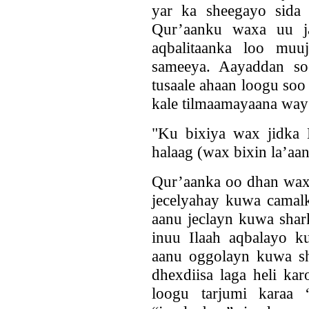
yar ka sheegayo sida 
Qur’aanku waxa uu ja
aqbalitaanka loo mu
sameeya. Aayaddan so
tusaale ahaan loogu soo
kale tilmaamayaana way 
"Ku bixiya wax jidka 
halaag (wax bixin la’aa
Qur’aanka oo dhan waxa
jecelyahay kuwa camal
aanu jeclayn kuwa shar
inuu Ilaah aqbalayo k
aanu oggolayn kuwa sh
dhexdiisa laga heli ka
loogu tarjumi karaa 