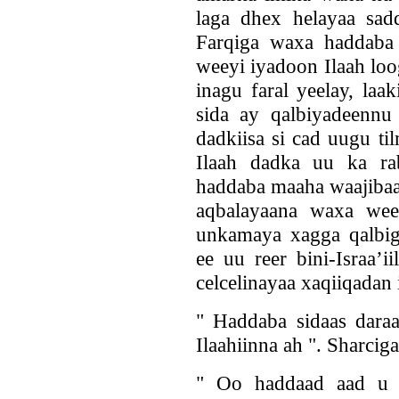
laga dhex helayaa sadd
Farqiga waxa haddaba
weeyi iyadoon Ilaah loo
inagu faral yeelay, la
sida ay qalbiyadeenn
dadkiisa si cad uugu t
Ilaah dadka uu ka ra
haddaba maaha waajibaa
aqbalayaana waxa wee
unkamaya xagga qalbig
ee uu reer bini-Israa’
celcelinayaa xaqiiqadan 
" Haddaba sidaas daraa
Ilaahiinna ah ". Sharci
" Oo haddaad aad u d