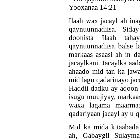
Yooxanaa 14:21
Ilaah wax jacayl ah in
qaynuunnadiisa. Sida
doonista Ilaah tah
qaynuunnadiisa balse l
markaas asaasi ah in d
jacaylkani. Jacaylka aa
ahaado mid tan ka jawa
mid lagu qadarinayo jac
Haddii dadku ay aqoon u
isugu muujiyay, markaas
waxa lagama maarma
qadariyaan jacayl ay u q
Mid ka mida kitaabad
ah, Gabaygii Sulaym