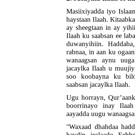
Masiixiyadda iyo Islaa
haystaan Ilaah. Kitaab
ay sheegtaan in ay yihi
Ilaah ku saabsan ee lab
duwanyihiin. Haddaba
rabnaa, in aan ku ogaa
wanaagsan aynu uuga 
jacaylka Ilaah u muuji
soo koobayna ku bil
saabsan jacaylka Ilaah.
Ugu horrayn, Qur’aank
boorrinayo inay Ilaa
aayadda uugu wanaagsan 
"Waxaad dhahdaa hadda
haydin jeclaado Eebbe