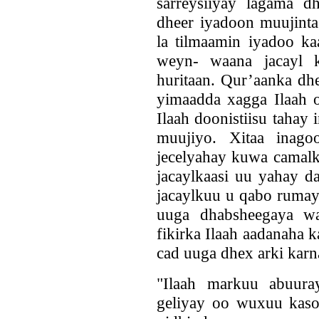
sarreysiiyay lagama d
dheer iyadoon muujinta
la tilmaamin iyadoo ka
weyn- waana jacayl k
huritaan. Qur’aanka dh
yimaadda xagga Ilaah 
Ilaah doonistiisu tahay 
muujiyo. Xitaa inago
jecelyahay kuwa camalk
jacaylkaasi uu yahay d
jacaylkuu u qabo rumay
uuga dhabsheegaya wa
fikirka Ilaah aadanaha 
cad uuga dhex arki karn
"Ilaah markuu abuura
geliyay oo wuxuu kasoo