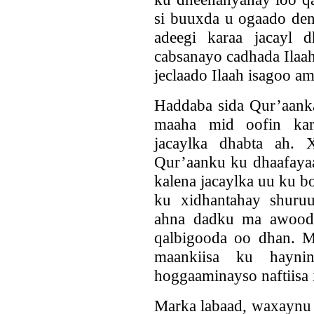
si buuxda u ogaado den
adeegi karaa jacayl 
cabsanayo cadhada Ilaah
jeclaado Ilaah isagoo am
Haddaba sida Qur’aank
maaha mid oofin kar
jacaylka dhabta ah. 
Qur’aanku ku dhaafayaa
kalena jacaylka uu ku 
ku xidhantahay shuruu
ahna dadku ma awoodi 
qalbigooda oo dhan. M
maankiisa ku hayni
hoggaaminayso naftiisa 
Marka labaad, waxaynu 