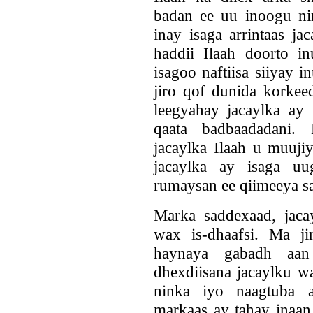
badan ee uu inoogu ni
inay isaga arrintaas ja
haddii Ilaah doorto i
isagoo naftiisa siiyay 
jiro qof dunida korkee
leegyahay jacaylka ay
qaata badbaadadani.
jacaylka Ilaah u muuji
jacaylka ay isaga uu
rumaysan ee qiimeeya s
Marka saddexaad, jac
wax is-dhaafsi. Ma jir
haynaya gabadh aan t
dhexdiisana jacaylku 
ninka iyo naagtuba a
markaas ay tahay inaan 