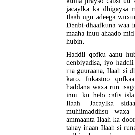
kuma jirayso cabsi uu 
jacaylka ka dhigaysa 
Ilaah ugu adeega wuxuu
Denbi-dhaafkuna waa in
maaha inuu ahaado mid 
hubin.
Haddii qofku aanu hub
denbiyadisa, iyo haddii
ma guuraana, Ilaah si d
karo. Inkastoo qofkaa
haddana waxa run isago
inuu ku helo cafis is
Ilaah. Jacaylka sid
muhiimaddiisu waxa
ammaanta Ilaah ka door 
tahay inaan Ilaah si ru