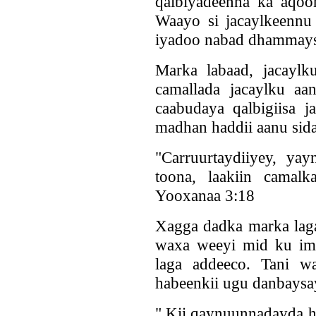
qalbiyadeenna ka aqoon
Waayo si jacaylkeenn
iyadoo nabad dhammaysti
Marka labaad, jacaylk
camallada jacaylku aa
caabudaya qalbigiisa j
madhan haddii aanu sida
"Carruurtaydiiyey, yay
toona, laakiin camal
Yooxanaa 3:18
Xagga dadka marka lag
waxa weeyi mid ku ima
laga addeeco. Tani wa
habeenkii ugu danbaysay 
" Kii qaynuunnadayda ha