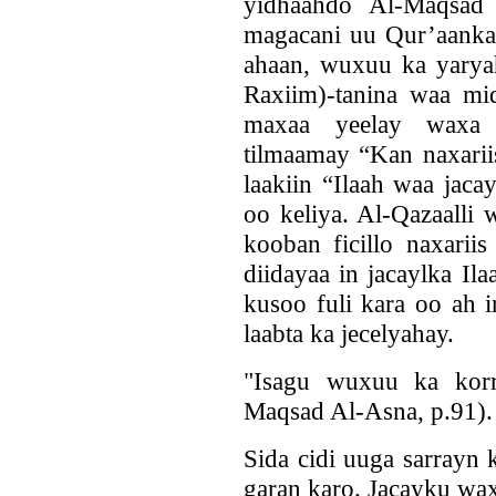
yidhaahdo Al-Maqsad
magacani uu Qur’aanka 
ahaan, wuxuu ka yaryah
Raxiim)-tanina waa mi
maxaa yeelay waxa 
tilmaamay “Kan naxariis
laakiin “Ilaah waa jaca
oo keliya. Al-Qazaalli
kooban ficillo naxarii
diidayaa in jacaylka Il
kusoo fuli kara oo ah 
laabta ka jecelyahay.
"Isagu wuxuu ka korre
Maqsad Al-Asna, p.91).
Sida cidi uuga sarrayn 
garan karo. Jacayku wa