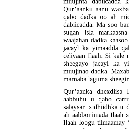
muujinta dabiicadda 
Qur’aanku aanu waxba 
qabo dadka oo ah mid
dabiicadda. Ma soo ban
sugan isla markaasna
waajahan dadka kaasoo 
jacayl ka yimaadda q
celiyaan Ilaah. Si kal
sheegayo jacayl ka y
muujinao dadka. Maxab
marnaba laguma sheegi
Qur’aanka dhexdiisa 
aabbuhu u qabo carruu
salaysan xidhiidhka u 
ah aabbonimada Ilaah s
Ilaah loogu tilmaamay 