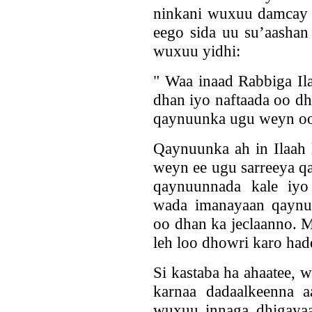
ninkani wuxuu damcay i
eego sida uu su’aashan
wuxuu yidhi:
" Waa inaad Rabbiga Ila
dhan iyo naftaada oo d
qaynuunka ugu weyn oo
Qaynuunka ah in Ilaah 
weyn ee ugu sarreeya 
qaynuunnada kale iyo
wada imanayaan qaynuu
oo dhan ka jeclaanno. M
leh loo dhowri karo hadd
Si kastaba ha ahaatee,
karnaa dadaalkeenna a
wuxuu innaga dhigayaa