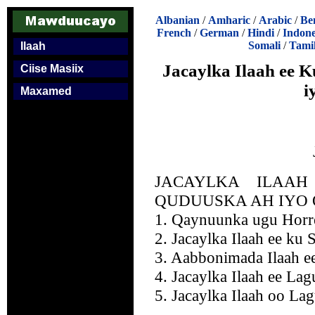
Albanian
/
Amharic
/
Arabic
/
Be
French
/
German
/
Hindi
/
Indone
Somali
/
Tami
Ilaah
Jacaylka Ilaah ee 
Ciise Masiix
i
Maxamed
JACAYLKA ILAA
QUDUUSKA AH IYO
1. Qaynuunka ugu Hor
2. Jacaylka Ilaah ee ku
3. Aabbonimada Ilaah 
4. Jacaylka Ilaah ee La
5. Jacaylka Ilaah oo L