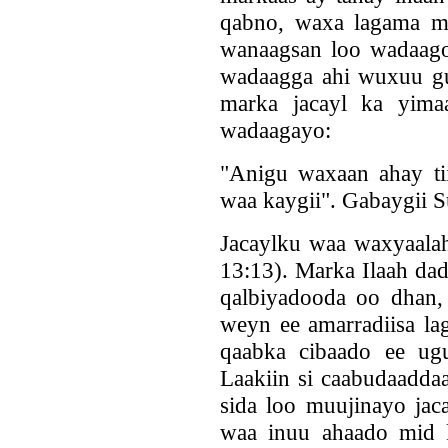
qabno, waxa lagama ma
wanaagsan loo wadaago
wadaagga ahi wuxuu guu
marka jacayl ka yimaa
wadaagayo:
"Anigu waxaan ahay tii
waa kaygii". Gabaygii 
Jacaylku waa waxyaala
13:13). Marka Ilaah dad
qalbiyadooda oo dhan,
weyn ee amarradiisa la
qaabka cibaado ee ug
Laakiin si caabudaadda
sida loo muujinayo jac
waa inuu ahaado mid k