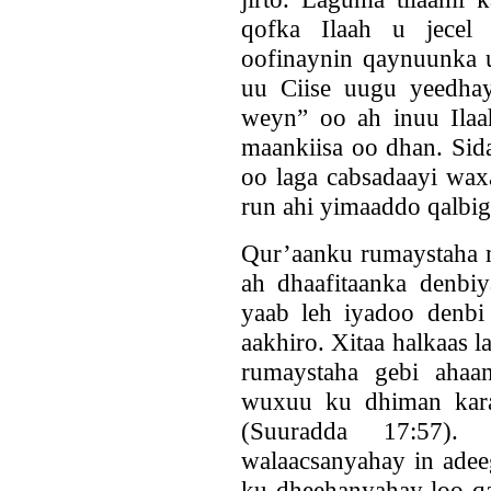
qofka Ilaah u jecel 
oofinaynin qaynuunka 
uu Ciise uugu yeedha
weyn” oo ah inuu Ilaah 
maankiisa oo dhan. Sid
oo laga cabsadaayi wax
run ahi yimaaddo qalbig
Qur’aanku rumaystaha 
ah dhaafitaanka denbiy
yaab leh iyadoo denbi
aakhiro. Xitaa halkaas 
rumaystaha gebi ahaa
wuxuu ku dhiman karaa
(Suuradda 17:57).
walaacsanyahay in adee
ku dheehanyahay loo q