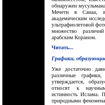
обнаружен мусульмана
Мечети в Санаа, в
академическим иссле
ультрафиолетовой фот
множество различи
арабским Кораном.
Читать...
Графики, образующие
Уже достаточно дав
различные графики,
утверждается, образ
относят к научны
истинность Ислама. 
природными феноменам