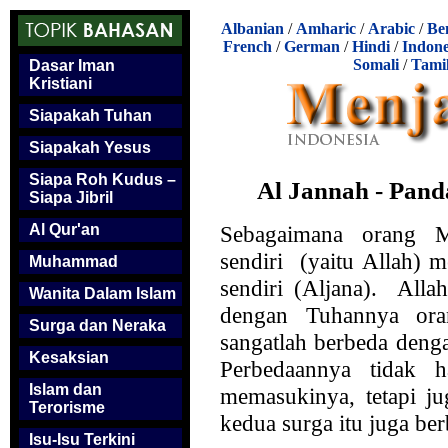
Albanian
/
Amharic
/
Arabic
/
Be
French
/
German
/
Hindi
/
Indone
Somali
/
Tami
Dasar Iman
Kristiani
Siapakah Tuhan
Siapakah Yesus
Siapa Roh Kudus –
Al Jannah - Pan
Siapa Jibril
Sebagaimana orang 
Al Qur'an
sendiri (yaitu Allah) 
Muhammad
sendiri (Aljana). Alla
Wanita Dalam Islam
dengan Tuhannya oran
Surga dan Neraka
sangatlah berbeda deng
Kesaksian
Perbedaannya tidak h
Islam dan
memasukinya, tetapi ju
Terorisme
kedua surga itu juga ber
Isu-Isu Terkini