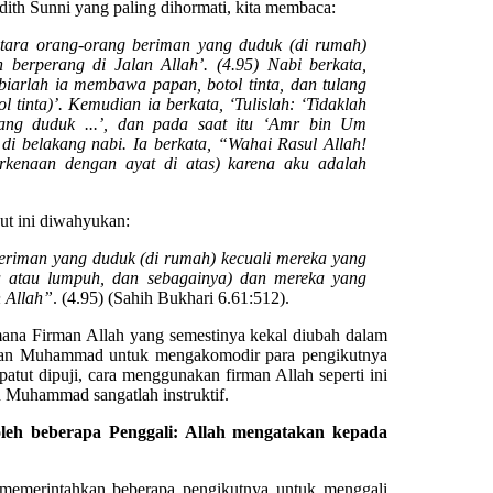
ith Sunni yang paling dihormati, kita membaca:
etara orang-orang beriman yang duduk (di rumah)
berperang di Jalan Allah’. (4.95) Nabi berkata,
iarlah ia membawa papan, botol tinta, dan tulang
 tinta)’. Kemudian ia berkata, ‘Tulislah: ‘Tidaklah
ang duduk ...’, dan pada saat itu ‘Amr bin Um
di belakang nabi. Ia berkata, “Wahai Rasul Allah!
rkenaan dengan ayat di atas) karena aku adalah
ikut ini diwahyukan:
eriman yang duduk (di rumah) kecuali mereka yang
ta atau lumpuh, dan sebagainya) dan mereka yang
n Allah”
. (4.95) (Sahih Bukhari 6.61:512).
mana Firman Allah yang semestinya kekal diubah dalam
ginan Muhammad untuk mengakomodir para pengikutnya
atut dipuji, cara menggunakan firman Allah seperti ini
n Muhammad sangatlah instruktif.
eh beberapa Penggali: Allah mengatakan kepada
emerintahkan beberapa pengikutnya untuk menggali