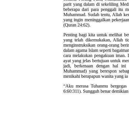
parit yang dalam di sekeliling Med
beberapa dari para penggali itu m
Muhammad. Sudah tentu, Allah ke
yang ingin meninggalkan pekerjaa
(Quran 24:62).
Penting bagi kita untuk melihat b
yang telah dikemukakan, Allah t
menginstruksikan orang-orang beri
dalam agama Islam seperti bagaima
cara melakukan pengakuan iman. Di
ayat yang jelas bertujuan untuk me
jadi, berkenaan dengan hal ini 
Muhammad) yang berespon sebag
menikahi berapapun wanita yang ia 
“Aku merasa Tuhanmu bergegas m
6:60:311). Sungguh benar demikian