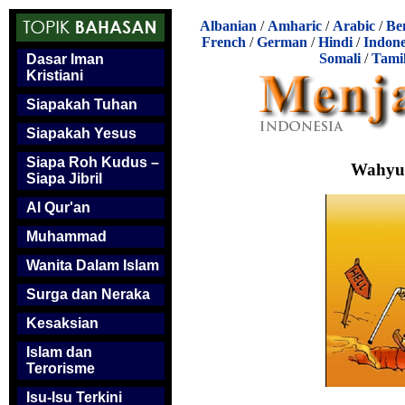
Albanian
/
Amharic
/
Arabic
/
Be
French
/
German
/
Hindi
/
Indone
Somali
/
Tami
Dasar Iman
Kristiani
Siapakah Tuhan
Siapakah Yesus
Siapa Roh Kudus –
Wahyu
Siapa Jibril
Al Qur'an
Muhammad
Wanita Dalam Islam
Surga dan Neraka
Kesaksian
Islam dan
Terorisme
Isu-Isu Terkini