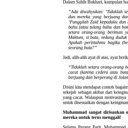
Dalam Sahih Bukhari, kumpulan had
“Ada diwahyukan: ‘Tidaklah s
dan mereka yang berjuang dan 
‘Panggilah Zaid kepadaku dan b
bahu (atau tulang bahu dan botol
setara orang-orang beriman y
Maktum, si buta, sedang duduk 
Apakah perintahmu bagiku (be
seorang buta?”
Jadi, alih-alih ayat di atas, ayat ber
“Tidaklah setara orang-orang b
cacat (karena cedera atau bu
berjuang dan berperang di Jala
Disini kita mendapat contoh bagai
sekejab sebagai akibat dari kein
yang cacat. Walaupun motivasinya p
untuk disesuaikan dengan keingina
Muhammad sangat dirisaukan ol
mereka untuk terus menggali!
Selama Perang Parit, Muhammad m