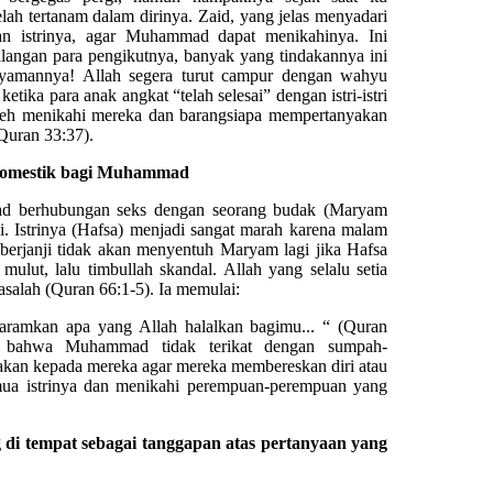
lah tertanam dalam dirinya. Zaid, yang jelas menyadari
an istrinya, agar Muhammad dapat menikahinya. Ini
langan para pengikutnya, banyak yang tindakannya ini
 nyamannya! Allah segera turut campur dengan wahyu
etika para anak angkat “telah selesai” dengan istri-istri
leh menikahi mereka dan barangsiapa mempertanyakan
Quran 33:37).
 domestik bagi Muhammad
d berhubungan seks dengan seorang budak (Maryam
i. Istrinya (Hafsa) menjadi sangat marah karena malam
erjanji tidak akan menyentuh Maryam lagi jika Hafsa
mulut, lalu timbullah skandal. Allah yang selalu setia
salah (Quran 66:1-5). Ia memulai:
amkan apa yang Allah halalkan bagimu... “ (Quran
n bahwa Muhammad tidak terikat dengan sumpah-
akan kepada mereka agar mereka membereskan diri atau
a istrinya dan menikahi perempuan-perempuan yang
di tempat sebagai tanggapan atas pertanyaan yang