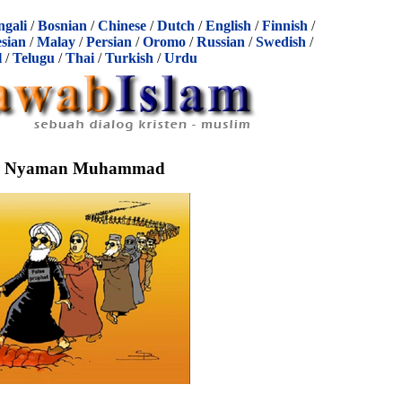
ngali
/
Bosnian
/
Chinese
/
Dutch
/
English
/
Finnish
/
sian
/
Malay
/
Persian
/
Oromo
/
Russian
/
Swedish
/
l
/
Telugu
/
Thai
/
Turkish
/
Urdu
 Nyaman Muhammad