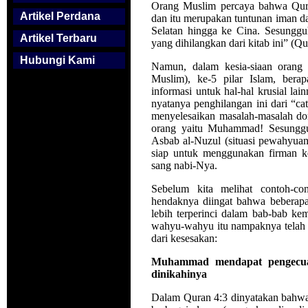
Orang Muslim percaya bahwa Qura
Artikel Perdana
dan itu merupakan tuntunan iman d
Selatan hingga ke Cina. Sesungg
Artikel Terbaru
yang dihilangkan dari kitab ini” (Qu
Hubungi Kami
Namun, dalam kesia-siaan orang
Muslim), ke-5 pilar Islam, ber
informasi untuk hal-hal krusial l
nyatanya penghilangan ini dari “c
menyelesaikan masalah-masalah dom
orang yaitu Muhammad! Sesungguhn
Asbab al-Nuzul (situasi pewahyuan
siap untuk menggunakan firman 
sang nabi-Nya.
Sebelum kita melihat contoh-c
hendaknya diingat bahwa beberapa 
lebih terperinci dalam bab-bab ke
wahyu-wahyu itu nampaknya telah 
dari kesesakan:
Muhammad mendapat pengecual
dinikahinya
Dalam Quran 4:3 dinyatakan bahwa