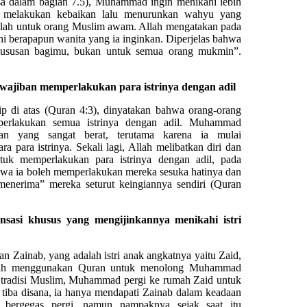
isa dalam bagian 7.5), Muhammad ingin menikahi lebih
lu melakukan kebaikan lalu menurunkan wahyu yang
lah untuk orang Muslim awam. Allah mengatakan pada
berapapun wanita yang ia inginkan. Diperjelas bahwa
gkhususan bagimu, bukan untuk semua orang mukmin”.
ajiban memperlakukan para istrinya dengan adil
p di atas (Quran 4:3), dinyatakan bahwa orang-orang
perlakukan semua istrinya dengan adil. Muhammad
an yang sangat berat, terutama karena ia mulai
a para istrinya. Sekali lagi, Allah melibatkan diri dan
tuk memperlakukan para istrinya dengan adil, pada
wa ia boleh memperlakukan mereka sesuka hatinya dan
enerima” mereka seturut keingiannya sendiri (Quran
asi khusus yang mengijinkannya menikahi istri
Zainab, yang adalah istri anak angkatnya yaitu Zaid,
Allah menggunakan Quran untuk menolong Muhammad
n tradisi Muslim, Muhammad pergi ke rumah Zaid untuk
 tiba disana, ia hanya mendapati Zainab dalam keadaan
 bergegas pergi, namun nampaknya sejak saat itu