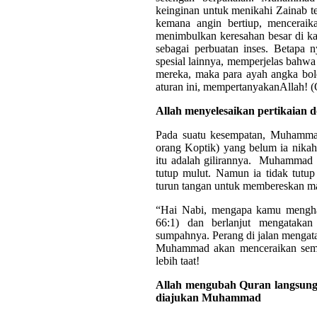
keinginan untuk menikahi Zainab te
kemana angin bertiup, menceraik
menimbulkan keresahan besar di ka
sebagai perbuatan inses. Betapa
spesial lainnya, memperjelas bahwa k
mereka, maka para ayah angka bo
aturan ini, mempertanyakanAllah! (
Allah menyelesaikan pertikaian
Pada suatu kesempatan, Muhamma
orang Koptik) yang belum ia nikah
itu adalah gilirannya. Muhammad b
tutup mulut. Namun ia tidak tutup 
turun tangan untuk membereskan ma
“Hai Nabi, mengapa kamu menghar
66:1) dan berlanjut mengataka
sumpahnya. Perang di jalan mengat
Muhammad akan menceraikan semu
lebih taat!
Allah mengubah Quran langsung 
diajukan Muhammad