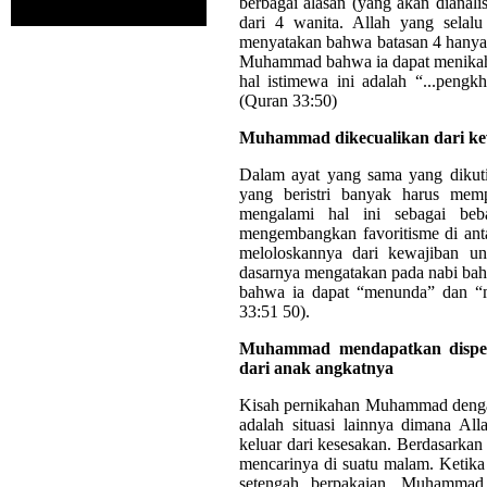
berbagai alasan (yang akan dianal
dari 4 wanita. Allah yang sela
menyatakan bahwa batasan 4 hanya
Muhammad bahwa ia dapat menikahi 
hal istimewa ini adalah “...pen
(Quran 33:50)
Muhammad dikecualikan dari kew
Dalam ayat yang sama yang dikuti
yang beristri banyak harus mem
mengalami hal ini sebagai beb
mengembangkan favoritisme di antar
meloloskannya dari kewajiban un
dasarnya mengatakan pada nabi bah
bahwa ia dapat “menunda” dan “m
33:51 50).
Muhammad mendapatkan dispens
dari anak angkatnya
Kisah pernikahan Muhammad dengan 
adalah situasi lainnya dimana 
keluar dari kesesakan. Berdasarka
mencarinya di suatu malam. Ketika
setengah berpakaian. Muhammad