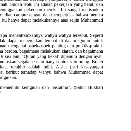
inah. Sudah tentu ini adalah pekerjaan yang berat, dan
eninggalkan pekerjaan mereka. Ini sangat merisaukan
mudian campur tangan dan memperjelas bahwa mereka
n itu hanya dapat melakukannya atas seijin Muhammad
etapa menentramkannya wahyu-wahyu tersebut. Seperti
idak dapat menemukan tempat di dalam Quran untuk
man mengenai aspek-aspek penting dan praktik-praktik
na berdoa, bagaimana melakukan ziarah, dan bagaimana
 sisi lain, ‘Quran yang kekal’ dipenuhi dengan ayat-
muluskan segala sesuatu hanya untuk satu orang. Boleh
kata terakhir adalah milik Aisha (istri kesayangan
ai berikut terhadap wahyu bahwa Muhammad dapat
inginkan:
emenuhi keinginan dan hasratmu”. (Sahih Bukhari
!