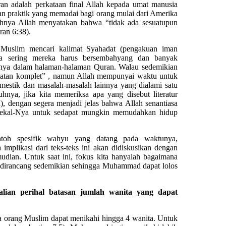
n adalah perkataan final Allah kepada umat manusia
an praktik yang memadai bagi orang mulai dari Amerika
uhnya Allah menyatakan bahwa “tidak ada sesuatupun
ran 6:38).
 Muslim mencari kalimat Syahadat (pengakuan iman
apa sering mereka harus bersembahyang dan banyak
ainnya dalam halaman-halaman Quran. Walau sedemikian
atatan komplet” , namun Allah mempunyai waktu untuk
estik dan masalah-masalah lainnya yang dialami satu
ya, jika kita memeriksa apa yang disebut literatur
), dengan segera menjadi jelas bahwa Allah senantiasa
kekal-Nya untuk sedapat mungkin memudahkan hidup
ontoh spesifik wahyu yang datang pada waktunya,
implikasi dari teks-teks ini akan didiskusikan dengan
mudian. Untuk saat ini, fokus kita hanyalah bagaimana
dirancang sedemikian sehingga Muhammad dapat lolos
ian perihal batasan jumlah wanita yang dapat
 orang Muslim dapat menikahi hingga 4 wanita. Untuk