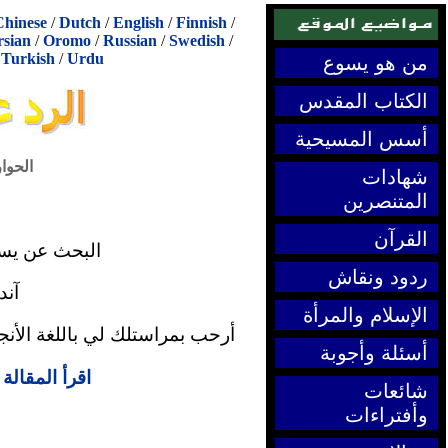
Chinese
/
Dutch
/
English
/
Finnish
/
rsian
/
Oromo
/
Russian
/
Swedish
/
/
Turkish
/
Urdu
من هو يسوع
الكتاب المقدس
أسس المسيحية
الحوا
شهادات
المتنصرين
القرآن
البحث عن يسوع المفق
ردود ونقاش
آندي
الإسلام والمرأة
أرحب بمراستلك لي باللغة الأنج
أسئلة وأجوبة
اقرأ المقال
شائعات
وأفتراءات