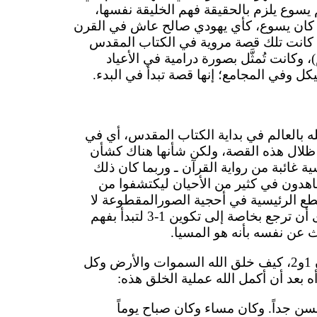
يسوع يلزم بالحقيقة فهم الخليقة نفسها،
ي كان يسوع، كأي يهودي صالح عاش في القرن
 كانت تلك قصة مروية في الكتاب المقدس
، وكانت تُمثَّل بصورة درامية في الأعياد
يكل وفي المجامع؛ إنها قصة تبدأ في البدء.
لله بالعالم في بداية الكتاب المقدس، أي في
 ظلال هذه القصة، ولكن شأنها هناك كشأن
ة غائبة من رواية القرآن ـ وربما كان ذلك
هدون في كثير من الأحيان ليكتشفوا من
طع الرئيسية في أحجية الصورالمقطوعة لا
توجد في القرآن. يلزمك بالأحرى أن ترجع بخاصة إلى تكوين 1-3 لتبدأ بفهم
 عن نفسه بأنه هو المسيا.
نقرأ في كتاب التكوين، الفصلان 1و2، كيف خلق الله السموات والأرض وكل
رأه بعد أن أكمل الله عملية الخلق هذه:
سن جداً. وكان مساء وكان صباح يوماً