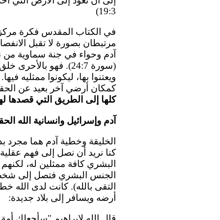
إلى أن تعود إلى الأرض التي أخذ
19:3)
في الكتاب المقدس فكرة مركزي
مرتبطان بصورة لا تقبل الانفصال.
آدم وحواء في جنة سماوية من ن
(سورة 24:7). فهو بالأ
ويعتنوا بها، ليكونوا ممثليه فيها
كمكان أرضي آخر بعيد عن الحق
كلها إلى الطريق التي قصدها لها
آدم وإسرائيل وانسانية الله الحق
الخليقة وخطية آدم هما مجرد بداي
كنا نريد أن نصل إلى فهم عقلية
البشري كافة ممثلين له، لكنهم
الجنس البشري فتصل إلى شخص اب
التقى بالله). كانت لدى الله خ
أرضه ويسافر إلى بلاد جديدة:
قال الله لإبراهيم "سأجعلك أم