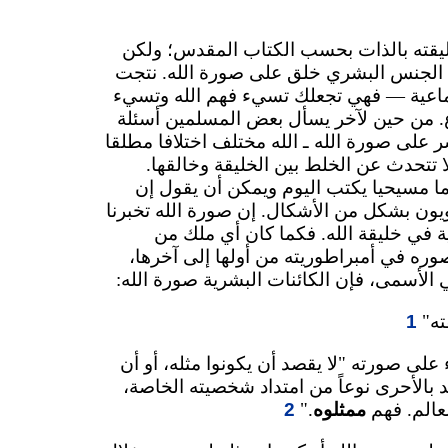
خليقته بالذات بحسب الكتاب المقدس؛ ولكن
أن الجنس البشري خلق على صورة الله. نتجت
ماعية — فهي تجعلك تسيء فهم الله وتسيء
 من حين لآخر يسأل بعض المسلمين أسئلة
على صورة الله ـ الله مختلف اختلافا مطلقا
 تتحدث عن الخلط بين الخليقة وخالقها.
ما مسيحيا يكتب اليوم ويمكن أن يقول إن
يون بشكل من الأشكال. إن صورة الله تخبرنا
ة في خليقة الله. فكما كان أي ملك من
صوره في أمبراطوريته من أولها إلى آخرها،
الأسمى، فإن الكائنات البشرية صورة الله:
قته"
1
 على صورته "لا يقصد أن يكونوا مثله، أو أن
بالأحرى نوعاً من امتداد شخصيته الخاصة،
عالم. فهم
ممثلوه
."
2