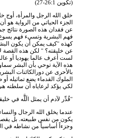
(تكوين 26:1-27)
خلق الله الرجل والمرأة، أوج 
الجزء الحياتي من الرواية هو 
عن فقدان هذه الصورة نتائج ج
فهم البشرية وتسيء فهم يسوع.
كهذه "كيف يمكن أن يكون البشر 
عن خليقته؟ " لكن هذه القصة لا
لست أعرف عالما يهوديا أو عال
هذه الآية توحي بأن البشر سماو
بالأحرى عن دورالكائنات البشري
الملوك القدماء يضع تماثيله أو 
لكي يؤكد لرعاياه أن سلطته هي 
"قُدِّر لآدم أن يمثل الََلَََّه في خلي
عندما يخلق الله الرجال والنساء
يكون من نفس طبيعته. بل يقصد 
وجزءاً أساسياً من نشاطه في ال