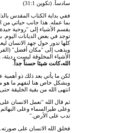
سادساً. (تكوين 31:1)
ففي بداية الكتاب المقدس بالذات
بما عمله. هذا جانب حياتي من الق
يقسم الأشياء إلى "روحية جيدة"
توجد في بعض الديانات اليوم. 
كلها تدور حول جهد الانسان ليع
ويذهب إلى "مكان أفضل" (الفردوس
الأشياء المخلوقة ليست رديئة، 
الله،كانت شيئا حسناً جداً
.
لكن ما يأتي بعد ذلك ذو أهمية 
وبشكل خاص هنا لنفهم ما هو م
انتهى الله من بقية الخليقة حتى
ثم قال الله "نعمل الانسان عل
وعلى طيرالسماء وعلى البهائم 
تدب على الأرض."
فخلق الله الانسان على صورته. 