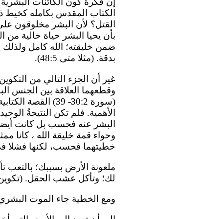
إن فكرة كون الكائنات البشرية 
الكتاب المقدس بكامله كخيط ذهب
بأن يحيا البشر حياة خالية من ا
ضمن خليقته؛ الله كامل ولذلك ي
بدقة. (مثلا متى 48:5).
غير أن الجزء التالي من التكوي
وقطعهما العلاقة بين الجنس الب
(سورة 30:2- 39) الق
الأهمية. فلم تكن النتيجةُ الوحيد
البشر عنه فحسب بل كانت أيضا ع
وحواء قمة خليقة الله ، كانا ممثل
خطيتهما فحسب، لكنها فشلا في 
ملعونة الأرض بسببك؛ بالتعب تأك
لك؛ وتأكل عشب الحقل. (تكوين 17:3-18)
ومع الخطية جاء الموت البشري أيضا