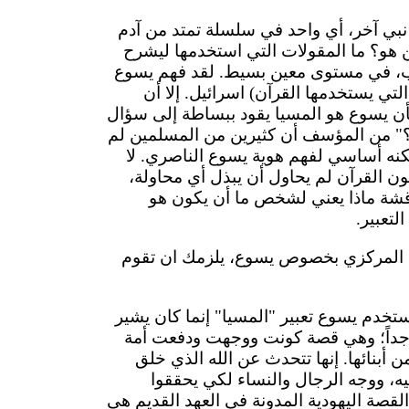
نبي آخر، أي واحد في سلسلة تمتد من آدم
هو؟ ما المقولات التي استخدمها ليشرح
اب، في مستوى معين بسيط. لقد فهم يسوع
لتي يستخدمها القرآن) اسرائيل. إلا أن
بأن يسوع هو المسيا يقود ببساطة إلى سؤال
ل؟" من المؤسف أن كثيرين من المسلمين لم
ولكنه أساسي لفهم هوية يسوع الناصري. لا
 القرآن لم يحاول أن يبذل أي محاولة،
اقشة ماذا يعني لشخص ما أن يكون هو
لتعبير.
 المركزي بخصوص يسوع، يلزمك ان تقوم
ستخدم يسوع تعبير "المسيا" إنما كان يشير
 جداً؛ وهي قصة كونت ووجهت ودفعت أمة
ن أبنائها. إنها تتحدث عن الله الذي خلق
ه، ووجه الرجال والنساء لكي يحققوا
لقصة اليهودية المدونة في العهد القديم هي