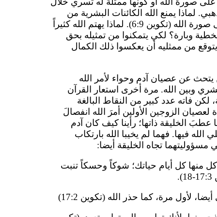
على صورة الله أو كونها ممثلة له تسري خلال
ي. لماذا يمنع الله الكائنات البشرية من
القتل؟ لأن البشر مخلوقون على صورة الله (تكوين 6:9). لماذا يهتم الله كثيراً
لخطية وبارة؟ لكي يتمكنوا من تمثيله بحق
توقع من ممثليه أن يعكسوا ذلك الكمال
ن يتحث عن عصيان آدم وحواء لأمر الله
شري وبين الله. مرة أخرى استعار القرآن
صة الكتابية، لكن فاته عدد كبير من النقاط البالغة
ة لعصيان الزوجين الأولين أمرَ الله انفصالَ
طبَ الخليقة ذاتها؛ رأينا كيف كان آدم
ي الله فيها. فهما لم يخيبا الله بارتكاب
مسؤوليتهما تجاه الخليقة أيضا:
ل منها كل أيام حياتك؛ شوكاً وحسكاً تنبت
.
، لأول مرة، كما حذر الله (تكوين 17:2)