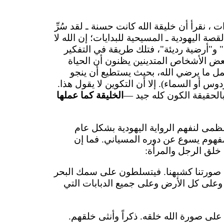
 ، نقرأ أن خليقة الله كانت حسنة ـ لقد سُرِّ
صة اليهودية ـ المسيحية للبدايات؛ إن الله لا
 و"أرضية رديئة"، فتلك طريقة في التفكير
بعض الأشخاص المتدينين يظنون أن الحياة
مل ما يرضي الله، بحيث يستطيع أن ينجو
 أو السماء). إلا أن التكوين لا يقول هذا.
بالحقيقة الكون كله جيد —
الخليقة كما عملها
عظمى لنفهم الرواية اليهودية بشكل عام
فهوم يسوع عن دوره المسياني. فما إن
 خلق الرجل والمرأة:
ى صورتنا كشبهنا. فيتسلطون على سمك البحر
وعلى كل الأرض وعلى جميع الدبابات التي
على صورة الله خلقه. ذكراً وأنثى خلقهم.