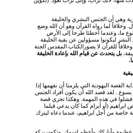
ت منها، لأنك تراب، وإلى تراب تعود. (تكوين
ة وهي أن الجنس البشري والخليقة
 وخلافاً لما رواه القرآن وهو أن الله وضع
وع ما، وعندما أخطئا طرحا إلى الأرض
حرى خلق البشر ليكونوا مسؤولين عن بقية الخليقة
. وخلافاً للقرآن لا يصورالكتاب المقدس الجنة
يقة،
بل يتحدث عن قيام الله بإعادة الخليقة
.
يقية
ة القصة اليهودية التي يلزمنا أن نفهمها إذا
 يسوع . لقد قصد الله أن يكون أفراد الجنس
 فشلوا في هذه المهمة. وهكذا تجري قصة
راهيم (أو أبرام كما كان يدعي قبلما
طة خاصة من أجل ابراهيم، عندما دعاه ليترك
ة عظيمة وأباركك وأعظم اسمك. وتكون بركة.