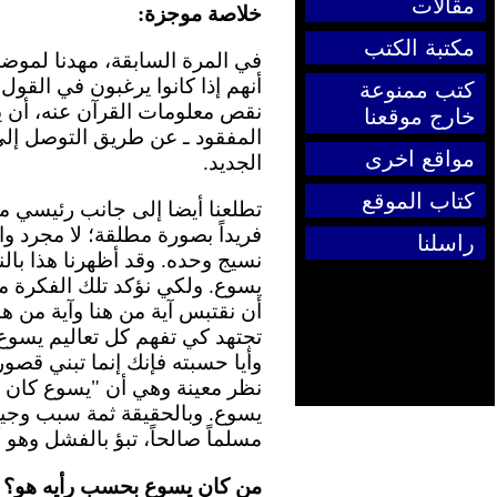
مقالات
خلاصة موجزة:
مكتبة الكتب
في المرة السابقة، مهدنا لموض
أنهم إذا كانوا يرغبون في القول 
كتب ممنوعة
نقص معلومات القرآن عنه، أن
خارج موقعنا
المفقود ـ عن طريق التوصل إلى 
مواقع اخرى
الجديد.
كتاب الموقع
تطلعنا أيضا إلى جانب رئيسي من
فريداً بصورة مطلقة؛ لا مجرد واح
راسلنا
نسيج وحده. وقد أظهرنا هذا بال
يسوع. ولكي نؤكد تلك الفكرة م
أن نقتبس آية من هنا وآية من هن
تجتهد كي تفهم كل تعاليم يسوع
وأيا حسبته فإنك إنما تبني قصوراً
نظر معينة وهي أن "يسوع كان م
يسوع. وبالحقيقة ثمة سبب وجيه 
مسلماً صالحاً، تبؤ بالفشل وهو
من كان يسوع بحسب رأيه هو؟