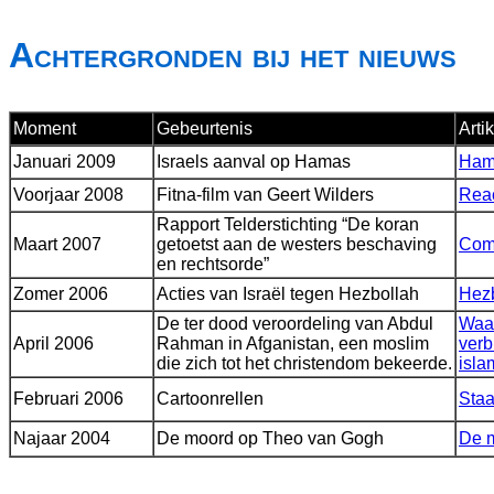
Achtergronden bij het nieuws
Moment
Gebeurtenis
Arti
Januari 2009
Israels aanval op Hamas
Hama
Voorjaar 2008
Fitna-film van Geert Wilders
Reac
Rapport Telderstichting “De koran
Maart 2007
getoetst aan de westers beschaving
Com
en rechtsorde”
Zomer 2006
Acties van Israël tegen Hezbollah
Hez
De ter dood veroordeling van Abdul
Waar
April 2006
Rahman in Afganistan, een moslim
verb
die zich tot het christendom bekeerde.
isla
Februari 2006
Cartoonrellen
Staa
Najaar 2004
De moord op Theo van Gogh
De m