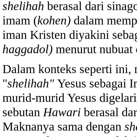
shelihah
berasal dari sinag
imam (
kohen)
dalam mempi
iman Kristen diyakini seba
haggadol)
menurut nubuat
Dalam konteks seperti ini,
"
shelihah"
Yesus sebagai 
murid-murid Yesus digelar
sebutan
Hawari
berasal da
Maknanya sama dengan
sh