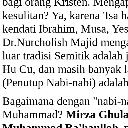
bagi orang Kristen. Mengap
kesulitan? Ya, karena 'Isa
kendati Ibrahim, Musa, Ye
Dr.Nurcholish Majid menga
luar tradisi Semitik adalah
Hu Cu, dan masih banyak la
(Penutup Nabi-nabi) adal
Bagaimana dengan "nabi-nab
Muhammad?
Mirza Ghul
Muhammad Ba'haullah
, 