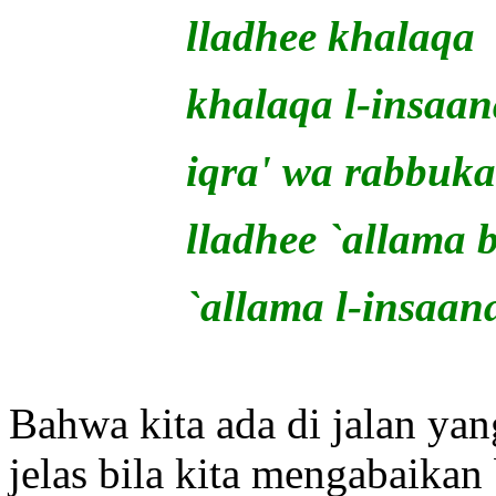
lladhee khalaqa
khalaqa l-insaan
iqra' wa rabbuk
lladhee `allama b
`allama l-insaa
Bahwa kita ada di jalan ya
jelas bila kita mengabaikan