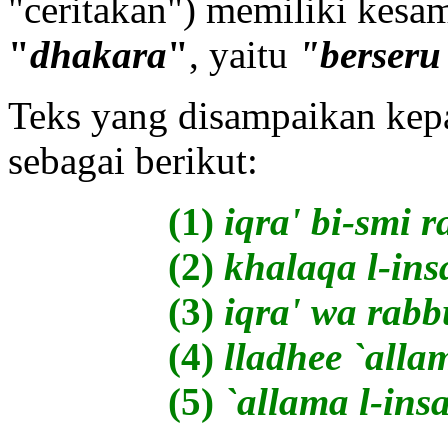
"ceritakan") memiliki kesam
"
dhakara
"
, yaitu
"berseru
Teks yang disampaikan kepa
sebagai berikut:
(1)
iqra' bi-smi 
(2)
khalaqa l-ins
(3)
iqra' wa rab
(4)
lladhee `alla
(5)
`allama l-in