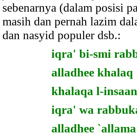
sebenarnya (dalam posisi p
masih dan pernah lazim dala
dan nasyid populer dsb.:
iqra' bi-smi rab
alladhee khalaq
khalaqa l-insaan
iqra' wa rabbuk
alladhee `allama