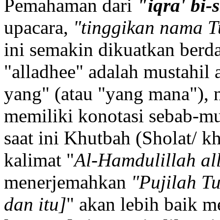
Pemahaman dari
"iqra' bi-
upacara,
"tinggikan nama 
ini semakin dikuatkan berd
"alladhee" adalah mustahil 
yang" (atau "yang mana"),
memiliki konotasi sebab-m
saat ini Khutbah (Sholat/ 
kalimat "
Al-Hamdulillah all
menerjemahkan
"Pujilah T
dan itu]
" akan lebih baik