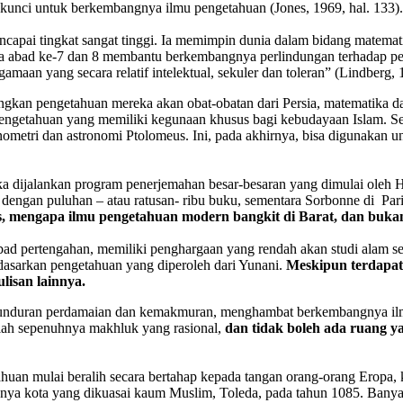
 kunci untuk berkembangnya ilmu pengetahuan (Jones, 1969, hal. 133).
apai tingkat sangat tinggi. Ia memimpin dunia dalam bidang matematika
bad ke-7 dan 8 membantu berkembangnya perlindungan terhadap penel
an yang secara relatif intelektual, sekuler dan toleran” (Lindberg, 1
kan pengetahuan mereka akan obat-obatan dari Persia, matematika dar
pengetahuan yang memiliki kegunaan khusus bagi kebudayaan Islam. S
ometri dan astronomi Ptolomeus. Ini, pada akhirnya, bisa digunakan
ka dijalankan program penerjemahan besar-besaran yang dimulai oleh 
dengan puluhan – atau ratusan- ribu buku, sementara Sorbonne di
Par
as, mengapa ilmu pengetahuan modern bangkit di Barat, dan buka
 pertengahan, memiliki penghargaan yang rendah akan studi alam seme
erdasarkan pengetahuan yang diperoleh dari Yunani.
Meskipun terdapat 
lisan lainnya.
emunduran perdamaian dan kemakmuran, menghambat berkembangnya ilmu
lah sepenuhnya makhluk yang rasional,
dan tidak boleh ada ruang y
tahuan mulai beralih secara bertahap kepada tangan orang-orang Ero
hnya kota yang dikuasai kaum Muslim, Toleda, pada tahun 1085. Banyak