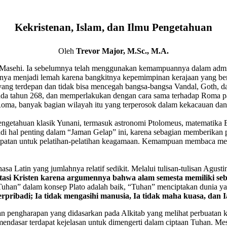
Kekristenan, Islam, dan Ilmu Pengetahuan
Oleh
Trevor Major, M.Sc., M.A.
 Masehi. Ia sebelumnya telah menggunakan kemampuannya dalam administr
nya menjadi lemah karena bangkitnya kepemimpinan kerajaan yang berkua
yang terdepan dan tidak bisa mencegah bangsa-bangsa Vandal, Goth, d
ada tahun 268, dan memperlakukan dengan cara sama terhadap Roma p
ma, banyak bagian wilayah itu yang terperosok dalam kekacauan dan
engetahuan klasik Yunani, termasuk astronomi Ptolomeus, matematika Eu
rjadi hal penting dalam “Jaman Gelap” ini, karena sebagian memberika
mpatan untuk pelatihan-pelatihan keagamaan. Kemampuan membaca menin
a Latin yang jumlahnya relatif sedikit. Melalui tulisan-tulisan Agusti
asi Kristen karena argumennya bahwa alam semesta memiliki s
“Tuhan” dalam konsep Plato adalah baik, “Tuhan” menciptakan dunia ya
pribadi; Ia tidak mengasihi manusia, Ia tidak maha kuasa, dan 
n pengharapan yang didasarkan pada Alkitab yang melihat perbuatan
endasar terdapat kejelasan untuk dimengerti dalam ciptaan Tuhan. Mes