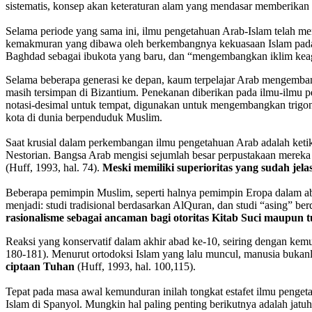
sistematis, konsep akan keteraturan alam yang mendasar memberikan
Selama periode yang sama ini, ilmu pengetahuan Arab-Islam telah menc
kemakmuran yang dibawa oleh berkembangnya kekuasaan Islam pada a
Baghdad sebagai ibukota yang baru, dan “mengembangkan iklim keagama
Selama beberapa generasi ke depan, kaum terpelajar Arab mengembang
masih tersimpan di Bizantium. Penekanan diberikan pada ilmu-ilmu 
notasi-desimal untuk tempat, digunakan untuk mengembangkan trigon
kota di dunia berpenduduk Muslim.
Saat krusial dalam perkembangan ilmu pengetahuan Arab adalah keti
Nestorian. Bangsa Arab mengisi sejumlah besar perpustakaan mereka 
(Huff, 1993, hal. 74).
Meski memiliki superioritas yang sudah jel
Beberapa pemimpin Muslim, seperti halnya pemimpin Eropa dalam abad
menjadi: studi tradisional berdasarkan AlQuran, dan studi “asing” b
rasionalisme sebagai ancaman bagi otoritas Kitab Suci maupun tu
Reaksi yang konservatif dalam akhir abad ke-10, seiring dengan k
180-181). Menurut ortodoksi Islam yang lalu muncul, manusia bukan
ciptaan Tuhan
(Huff, 1993, hal. 100,115).
Tepat pada masa awal kemunduran inilah tongkat estafet ilmu penge
Islam di Spanyol. Mungkin hal paling penting berikutnya adalah jatu