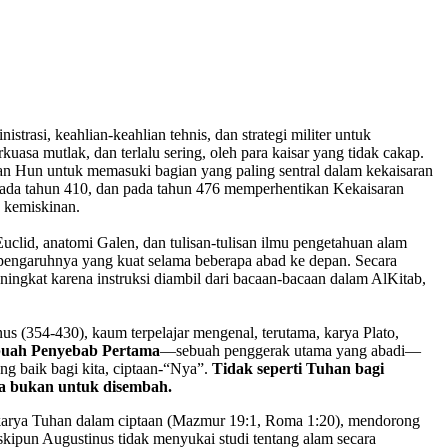
asi, keahlian-keahlian tehnis, dan strategi militer untuk
sa mutlak, dan terlalu sering, oleh para kaisar yang tidak cakap.
an Hun untuk memasuki bagian yang paling sentral dalam kekaisaran
ada tahun 410, dan pada tahun 476 memperhentikan Kekaisaran
 kemiskinan.
clid, anatomi Galen, dan tulisan-tulisan ilmu pengetahuan alam
n pengaruhnya yang kuat selama beberapa abad ke depan. Secara
gkat karena instruksi diambil dari bacaan-bacaan dalam AlKitab,
nus (354-430), kaum terpelajar mengenal, terutama, karya Plato,
ebuah Penyebab Pertama
—sebuah penggerak utama yang abadi—
ng baik bagi kita, ciptaan-“Nya”.
Tidak seperti Tuhan bagi
Ia bukan untuk disembah.
 karya Tuhan dalam ciptaan (Mazmur 19:1, Roma
1:20
), mendorong
kipun Augustinus tidak menyukai studi tentang alam secara