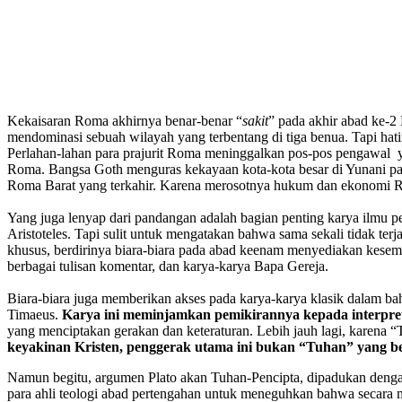
Kekaisaran Roma akhirnya benar-benar “
sakit
” pada akhir abad ke-2
mendominasi sebuah wilayah yang terbentang di tiga benua. Tapi hati
Perlahan-lahan para prajurit Roma meninggalkan pos-pos pengawal
Roma. Bangsa Goth menguras kekayaan kota-kota besar di Yunani p
Roma Barat yang terkahir. Karena merosotnya hukum dan ekonomi Ro
Yang juga lenyap dari pandangan adalah bagian penting karya ilmu p
Aristoteles. Tapi sulit untuk mengatakan bahwa sama sekali tidak te
khusus, berdirinya biara-biara pada abad keenam menyediakan kese
berbagai tulisan komentar, dan karya-karya Bapa Gereja.
Biara-biara juga memberikan akses pada karya-karya klasik dalam bahas
Timaeus.
Karya ini meminjamkan pemikirannya kepada interpret
yang menciptakan gerakan dan keteraturan. Lebih jauh lagi, karena 
keyakinan Kristen, penggerak utama ini bukan “Tuhan” yang ber
Namun begitu, argumen Plato akan Tuhan-Pencipta, dipadukan denga
para ahli teologi abad pertengahan untuk meneguhkan bahwa secara m