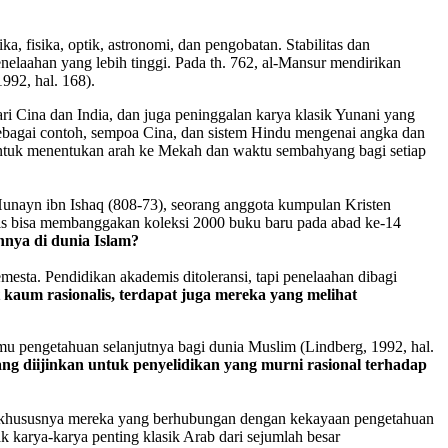
, fisika, optik, astronomi, dan pengobatan. Stabilitas dan
aahan yang lebih tinggi. Pada th. 762, al-Mansur mendirikan
992, hal. 168).
i Cina dan India, dan juga peninggalan karya klasik Yunani yang
ebagai contoh, sempoa Cina, dan sistem Hindu mengenai angka dan
 untuk menentukan arah ke Mekah dan waktu sembahyang bagi setiap
Hunayn ibn Ishaq (808-73), seorang anggota kumpulan Kristen
is bisa membanggakan koleksi 2000 buku baru pada abad ke-14
nnya di dunia Islam?
sta. Pendidikan akademis ditoleransi, tapi penelaahan dibagi
kaum rasionalis, terdapat juga mereka yang melihat
 pengetahuan selanjutnya bagi dunia Muslim (Lindberg, 1992, hal.
ang diijinkan untuk penyelidikan yang murni rasional terhadap
pa, khususnya mereka yang berhubungan dengan kekayaan pengetahuan
 karya-karya penting klasik Arab dari sejumlah besar